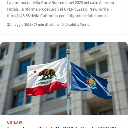
La pronuncia della Corte Suprema nel 2023 nel caso Acheson
Hotels, le riforme procedurali al CPLR §3211 di New York e il
filtro §425.55 della California per i litiganti seriali hanno
spostato in misura misurabile i ricorsi in stile ADA dai ruoli
22 maggio 2026
·
27 min di lettura
·
Di Disability World
federali ai tribunali statali.
US-LAW