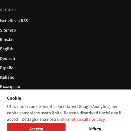
SEGUICI
Iscriviti via RSS
Sitemap
llms.txt
English
Deutsch
Español
Italiano
Български
简体中文
Cookie
Utilizziamo cookie analitici facoltativi (Google Analytics) per
capire come viene usato il sito. Restano disattivati finché non li
accetti. Dettagli nella nostra
informativa sulla privacy
.
© 2026 Disability World. Tutti i diritti riservati.
Impostazioni cookie
Accetta
Rifiuta
English
Deutsch
Español
Italiano
Български
简体中文
Polski
Français