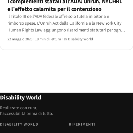
I complementi statali all'ADA: Unruh, NYCHRL
e l'effetto calamita per il contenzioso
Il Titolo III dell'ADA federale offre solo tutela inibitoria e
rimborso spese. L'Unruh Act della California e la New York City
Human Rights Law aggiungono risarcimenti statutari per ogni
visita — ed è per questo che due stati concentrano la stragrande
22 maggio 2026
·
18 min di lettura
·
Di Disability World
maggioranza dei ricorsi per accessibilità web.
Disability World
Realizzato con cura,
l'accessibilità prima di tutto.
DISABILITY WORLD
RIFERIMENTI