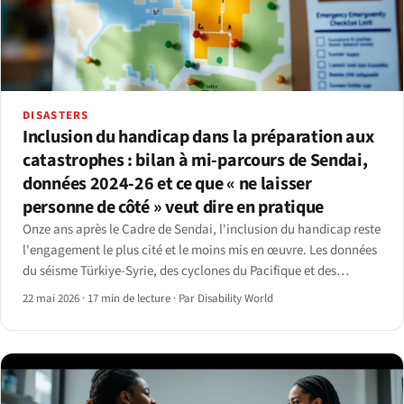
DISASTERS
Inclusion du handicap dans la préparation aux
catastrophes : bilan à mi-parcours de Sendai,
données 2024-26 et ce que « ne laisser
personne de côté » veut dire en pratique
Onze ans après le Cadre de Sendai, l'inclusion du handicap reste
l'engagement le plus cité et le moins mis en œuvre. Les données
du séisme Türkiye-Syrie, des cyclones du Pacifique et des
déplacements en Ukraine montrent où l'écart persiste.
22 mai 2026
·
17 min de lecture
·
Par Disability World