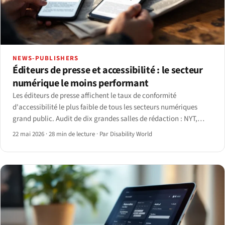
NEWS-PUBLISHERS
Éditeurs de presse et accessibilité : le secteur
numérique le moins performant
Les éditeurs de presse affichent le taux de conformité
d'accessibilité le plus faible de tous les secteurs numériques
grand public. Audit de dix grandes salles de rédaction : NYT,
Post, WSJ, CNN, BBC, Guardian, Reuters, Bloomberg, Axios,
22 mai 2026
·
28 min de lecture
·
Par Disability World
Politico.