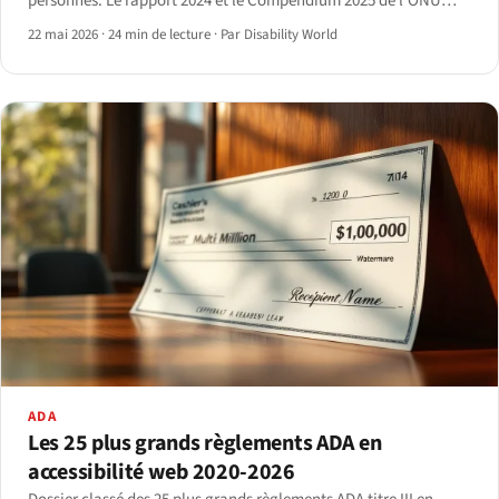
personnes. Le rapport 2024 et le Compendium 2025 de l'ONU
DESA révèlent les données et les lacunes persistantes.
22 mai 2026
·
24 min de lecture
·
Par Disability World
ADA
Les 25 plus grands règlements ADA en
accessibilité web 2020-2026