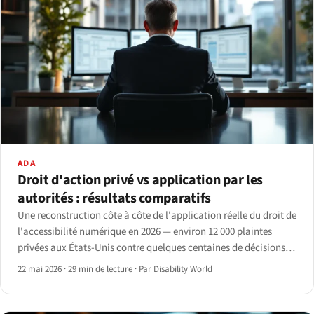
ADA
Droit d'action privé vs application par les
autorités : résultats comparatifs
Une reconstruction côte à côte de l'application réelle du droit de
l'accessibilité numérique en 2026 — environ 12 000 plaintes
privées aux États-Unis contre quelques centaines de décisions
réglementaires dans l'UE et au Royaume-Uni.
22 mai 2026
·
29 min de lecture
·
Par Disability World