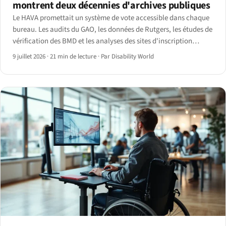
montrent deux décennies d'archives publiques
Le HAVA promettait un système de vote accessible dans chaque
bureau. Les audits du GAO, les données de Rutgers, les études de
vérification des BMD et les analyses des sites d'inscription
montrent l'écart qui subsiste — et les échéances web du Titre II
9 juillet 2026
·
21 min de lecture
·
Par Disability World
de l'ADA fixées en 2027.