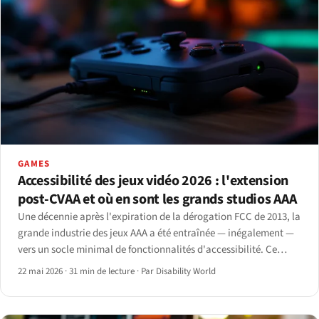
GAMES
Accessibilité des jeux vidéo 2026 : l'extension
post-CVAA et où en sont les grands studios AAA
Une décennie après l'expiration de la dérogation FCC de 2013, la
grande industrie des jeux AAA a été entraînée — inégalement —
vers un socle minimal de fonctionnalités d'accessibilité. Ce
dossier reconstitue la ligne réglementaire et évalue les studios.
22 mai 2026
·
31 min de lecture
·
Par Disability World