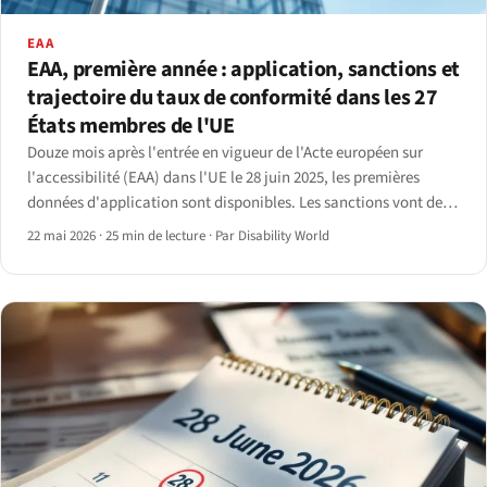
EAA
EAA, première année : application, sanctions et
trajectoire du taux de conformité dans les 27
États membres de l'UE
Douze mois après l'entrée en vigueur de l'Acte européen sur
l'accessibilité (EAA) dans l'UE le 28 juin 2025, les premières
données d'application sont disponibles. Les sanctions vont de 5
000 € en Estonie à 500 000 € en Allemagne ; taux de couverture
22 mai 2026
·
25 min de lecture
·
Par Disability World
des analyses entre 30 % et 70 %.