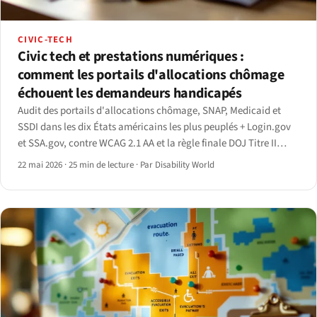
CIVIC-TECH
Civic tech et prestations numériques :
comment les portails d'allocations chômage
échouent les demandeurs handicapés
Audit des portails d'allocations chômage, SNAP, Medicaid et
SSDI dans les dix États américains les plus peuplés + Login.gov
et SSA.gov, contre WCAG 2.1 AA et la règle finale DOJ Titre II
d'avril 2024.
22 mai 2026
·
25 min de lecture
·
Par Disability World