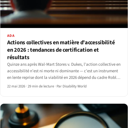
ADA
Actions collectives en matière d'accessibilité
en 2026 : tendances de certification et
résultats
Quinze ans après Wal-Mart Stores v. Dukes, l'action collective en
accessibilité n'est ni morte ni dominante — c'est un instrument
en lente reprise dont la viabilité en 2026 dépend du cadre Robles
du Neuvième Circuit et de la ligne Andrews v. Blick du Deuxième
22 mai 2026
·
29 min de lecture
·
Par Disability World
Circuit.