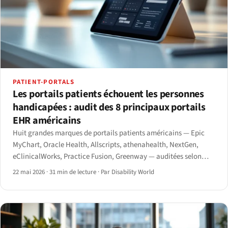
PATIENT-PORTALS
Les portails patients échouent les personnes
handicapées : audit des 8 principaux portails
EHR américains
Huit grandes marques de portails patients américains — Epic
MyChart, Oracle Health, Allscripts, athenahealth, NextGen,
eClinicalWorks, Practice Fusion, Greenway — auditées selon
WCAG 2.1 AA et la règle finale HHS Section 504 de mai 2024.
22 mai 2026
·
31 min de lecture
·
Par Disability World