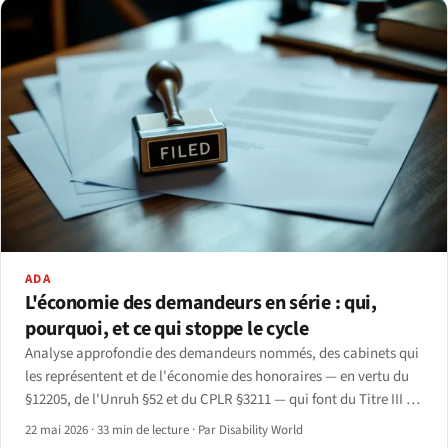
ADA
L'économie des demandeurs en série : qui,
pourquoi, et ce qui stoppe le cycle
Analyse approfondie des demandeurs nommés, des cabinets qui
les représentent et de l'économie des honoraires — en vertu du
§12205, de l'Unruh §52 et du CPLR §3211 — qui font du Titre III de
l'ADA la loi sur les droits civils la plus portée par les avocats du
22 mai 2026
·
33 min de lecture
·
Par Disability World
code fédéral américain.