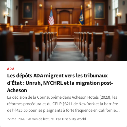
ADA
Les dépôts ADA migrent vers les tribunaux
d'État : Unruh, NYCHRL et la migration post-
Acheson
La décision de la Cour suprême dans Acheson Hotels (2023), les
réformes procédurales du CPLR §3211 de New York et la barrière
de l'§425.55 pour les plaignants à forte fréquence en Californie
ont déplacé de manière mesurable les dépôts ADA des
22 mai 2026
·
28 min de lecture
·
Par Disability World
juridictions fédérales vers les tribunaux d'État.