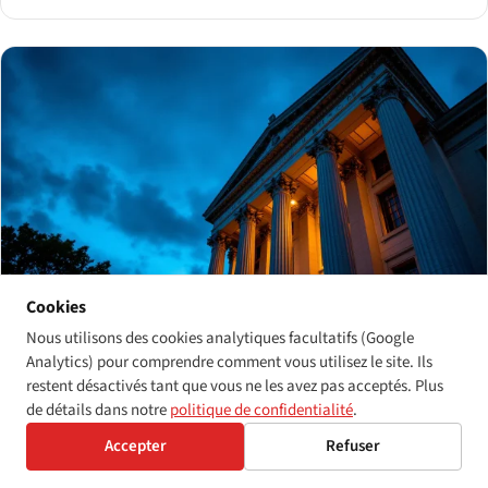
Cookies
Nous utilisons des cookies analytiques facultatifs (Google
ADA
Analytics) pour comprendre comment vous utilisez le site. Ils
Demandeurs en série contre demandeurs
restent désactivés tant que vous ne les avez pas acceptés. Plus
individuels : qui pilote réellement l'application
de détails dans notre
politique de confidentialité
.
du Titre III de l'ADA en 2026
Accepter
Refuser
Environ 12 000 actions Titre III de l'ADA ont été déposées en 2024,