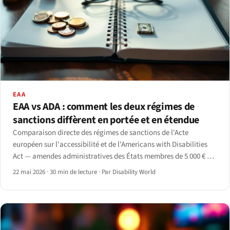
EAA
EAA vs ADA : comment les deux régimes de
sanctions diffèrent en portée et en étendue
Comparaison directe des régimes de sanctions de l'Acte
européen sur l'accessibilité et de l'Americans with Disabilities
Act — amendes administratives des États membres de 5 000 € à 1
million € contre sanctions civiles fédérales américaines jusqu'à
22 mai 2026
·
30 min de lecture
·
Par Disability World
192 768 $ plus injonction et honoraires d'avocats.