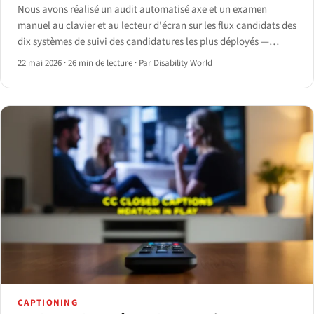
Nous avons réalisé un audit automatisé axe et un examen
manuel au clavier et au lecteur d'écran sur les flux candidats des
dix systèmes de suivi des candidatures les plus déployés —
Workday, SAP SuccessFactors, Oracle Taleo, iCIMS, Greenhouse,
22 mai 2026
·
26 min de lecture
·
Par Disability World
Lever, BambooHR, Workable, JazzHR et SmartRecruiters.
CAPTIONING