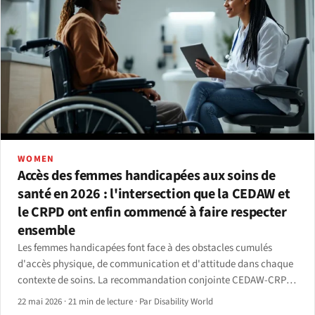
WOMEN
Accès des femmes handicapées aux soins de
santé en 2026 : l'intersection que la CEDAW et
le CRPD ont enfin commencé à faire respecter
ensemble
Les femmes handicapées font face à des obstacles cumulés
d'accès physique, de communication et d'attitude dans chaque
contexte de soins. La recommandation conjointe CEDAW-CRPD
de 2025 et les données de réforme nationale 2024-2026 montrent
22 mai 2026
·
21 min de lecture
·
Par Disability World
où le plancher commence enfin à se relever.