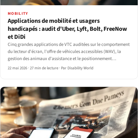
MOBILITY
Applications de mobilité et usagers
handicapés : audit d'Uber, Lyft, Bolt, FreeNow
et DiDi
Cinq grandes applications de VTC auditées sur le comportement
du lecteur d'écran, l'offre de véhicules accessibles (WAV), la
gestion des animaux d'assistance et le positionnement
réglementaire — du règlement DOJ-Uber 2021 à l'Article 4 de
22 mai 2026
·
27 min de lecture
·
Par Disability World
l'EAA.