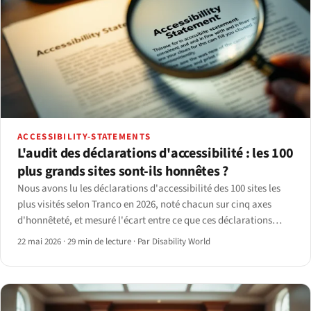
ACCESSIBILITY-STATEMENTS
L'audit des déclarations d'accessibilité : les 100
plus grands sites sont-ils honnêtes ?
Nous avons lu les déclarations d'accessibilité des 100 sites les
plus visités selon Tranco en 2026, noté chacun sur cinq axes
d'honnêteté, et mesuré l'écart entre ce que ces déclarations
affirment et ce qu'un scan axe-core retourne réellement.
22 mai 2026
·
29 min de lecture
·
Par Disability World