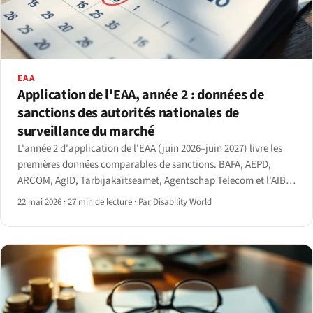
EAA
Application de l'EAA, année 2 : données de
sanctions des autorités nationales de
surveillance du marché
L'année 2 d'application de l'EAA (juin 2026–juin 2027) livre les
premières données comparables de sanctions. BAFA, AEPD,
ARCOM, AgID, Tarbijakaitseamet, Agentschap Telecom et l'AIBE
belge publient désormais leurs mesures.
22 mai 2026
·
27 min de lecture
·
Par Disability World