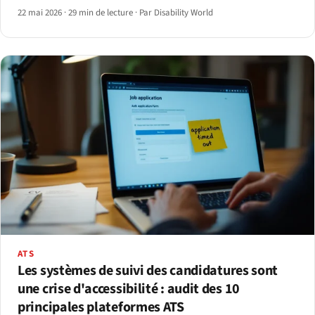
conformité ADA des sites web pour 2026.
22 mai 2026
·
29 min de lecture
·
Par Disability World
ATS
Les systèmes de suivi des candidatures sont
une crise d'accessibilité : audit des 10
principales plateformes ATS