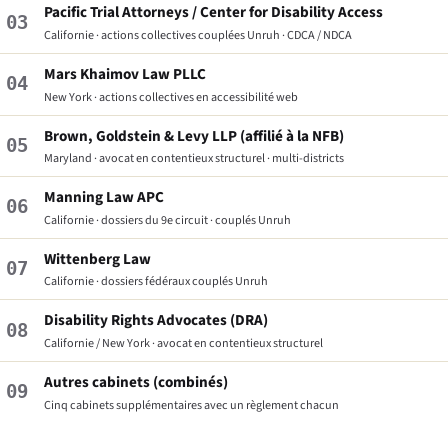
Pacific Trial Attorneys / Center for Disability Access
03
Californie · actions collectives couplées Unruh · CDCA / NDCA
Mars Khaimov Law PLLC
04
New York · actions collectives en accessibilité web
Brown, Goldstein & Levy LLP (affilié à la NFB)
05
Maryland · avocat en contentieux structurel · multi-districts
Manning Law APC
06
Californie · dossiers du 9e circuit · couplés Unruh
Wittenberg Law
07
Californie · dossiers fédéraux couplés Unruh
Disability Rights Advocates (DRA)
08
Californie / New York · avocat en contentieux structurel
Autres cabinets (combinés)
09
Cinq cabinets supplémentaires avec un règlement chacun