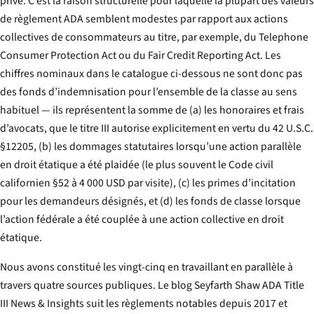
privé. C’est la raison structurelle pour laquelle la plupart des valeurs
de règlement ADA semblent modestes par rapport aux actions
collectives de consommateurs au titre, par exemple, du Telephone
Consumer Protection Act ou du Fair Credit Reporting Act. Les
chiffres nominaux dans le catalogue ci-dessous ne sont donc pas
des fonds d’indemnisation pour l’ensemble de la classe au sens
habituel — ils représentent la somme de (a) les honoraires et frais
d’avocats, que le titre III autorise explicitement en vertu du 42 U.S.C.
§12205, (b) les dommages statutaires lorsqu’une action parallèle
en droit étatique a été plaidée (le plus souvent le Code civil
californien §52 à 4 000 USD par visite), (c) les primes d’incitation
pour les demandeurs désignés, et (d) les fonds de classe lorsque
l’action fédérale a été couplée à une action collective en droit
étatique.
Nous avons constitué les vingt-cinq en travaillant en parallèle à
travers quatre sources publiques. Le blog Seyfarth Shaw
ADA Title
III News & Insights
suit les règlements notables depuis 2017 et