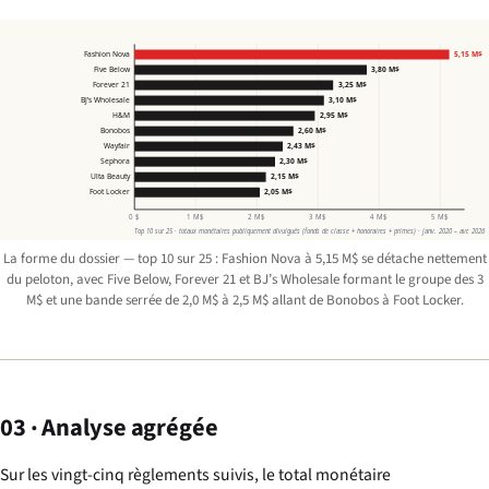
Fashion Nova
5,15 M$
Five Below
3,80 M$
Forever 21
3,25 M$
BJ’s Wholesale
3,10 M$
H&M
2,95 M$
Bonobos
2,60 M$
Wayfair
2,43 M$
Sephora
2,30 M$
Ulta Beauty
2,15 M$
Foot Locker
2,05 M$
0 $
1 M$
2 M$
3 M$
4 M$
5 M$
Top 10 sur 25 · totaux monétaires publiquement divulgués (fonds de classe + honoraires + primes) · janv. 2020 – avr. 2026
La forme du dossier — top 10 sur 25 : Fashion Nova à 5,15 M$ se détache nettement
du peloton, avec Five Below, Forever 21 et BJ’s Wholesale formant le groupe des 3
M$ et une bande serrée de 2,0 M$ à 2,5 M$ allant de Bonobos à Foot Locker.
03 · Analyse agrégée
Sur les vingt-cinq règlements suivis, le total monétaire