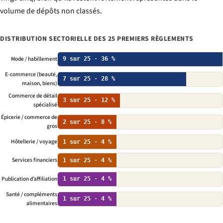
volume de dépôts non classés.
DISTRIBUTION SECTORIELLE DES 25 PREMIERS RÈGLEMENTS
Mode / habillement
9 sur 25 · 36 %
E-commerce (beauté,
7 sur 25 · 28 %
maison, biens)
Commerce de détail
3 sur 25 · 12 %
spécialisé
Épicerie / commerce de
2 sur 25 · 8 %
gros
Hôtellerie / voyage
1 sur 25 · 4 %
Services financiers
1 sur 25 · 4 %
Publication d’affiliation
1 sur 25 · 4 %
Santé / compléments
1 sur 25 · 4 %
alimentaires