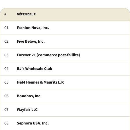
#
DÉFENDEUR
01
Fashion Nova, Inc.
02
Five Below, Inc.
03
Forever 21 (commerce post-faillite)
04
BJ’s Wholesale Club
05
H&M Hennes & Mauritz L.P.
06
Bonobos, Inc.
07
Wayfair LLC
08
Sephora USA, Inc.