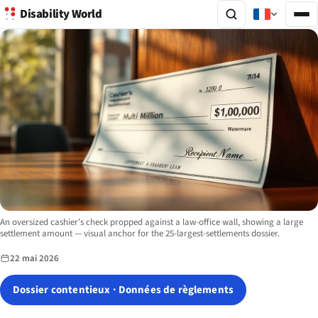
Disability World
Image description:
An oversized cashier's check propped against a law-office wall, showing a large
settlement amount — visual anchor for the 25-largest-settlements dossier.
22 mai 2026
Dossier contentieux · Données de règlements