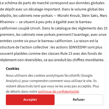
Le schéma de parts de marché correspond aux données globales
de dépôt avec un décalage important. Dans le volume global des
dépôts, les cabinets new-yorkais — Mizrahi Kroub, Stein Saks, Mars
Khaimov — se situent à peu près à égalité avec le barreau
californien couplé Unruh. Dans le catalogue des
règlements
des 25
premiers, les cabinets new-yorkais prennent l’avantage, avec onze
entrées contre six pour le barreau californien. La raison est la
structure de l’action collective : les actions SDNY/EDNY sont plus
souvent plaidées comme des classes Rule 23 avec des fonds de
règlement non réversibles, ce qui produit les chiffres monétaires
divulgués les plus élevés. Les actions Unruh en Californie sont
Cookies
souvent plaidées comme des réclamations individuelles avec
Nous utilisons des cookies analytiques facultatifs (Google
agrégation de dommages statutaires — mathématiques différentes,
Analytics) pour comprendre comment vous utilisez le site. Ils
chiffres nominaux plus modestes, rendements comparables par
restent désactivés tant que vous ne les avez pas acceptés. Plus
demandeur.
de détails dans notre
politique de confidentialité
.
Accepter
Refuser
RÈGLEMENT FASHION NOVA — REQUÊTE EN APPROBATION DÉFINITIVE (2022)