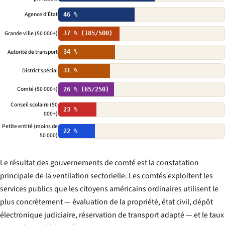
Agence d’État
46 %
Grande ville (50 000+)
37 % (185/500)
Autorité de transport
34 %
District spécial
31 %
Comté (50 000+)
26 % (65/250)
Conseil scolaire (50
23 %
000+)
Petite entité (moins de
22 %
50 000)
Le résultat des gouvernements de comté est la constatation
principale de la ventilation sectorielle. Les comtés exploitent les
services publics que les citoyens américains ordinaires utilisent le
plus concrètement — évaluation de la propriété, état civil, dépôt
électronique judiciaire, réservation de transport adapté — et le taux