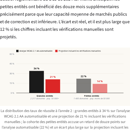
petites entités ont bénéficié des douze mois supplémentaires
précisément parce que leur capacité moyenne de marchés publics
et de correction est inférieure. L’écart est réel, et il est plus large que
12 % si les chiffres incluant les vérifications manuelles sont
projetés.
Analyse WCAG 2.1 AA automatisable
Projection incluant les vérifications manuelles
60 %
45 %
34 %
30 %
22 %
21 %
14 %
15 %
0 %
Grandes entités
Petites entités
2 217 domaines · pop. 50 000+
1 400 domaines · pop. moins de 50 000
La distribution des taux de réussite à l’année 2 : grandes entités à 34 % sur l’analyse
WCAG 2.1 AA automatisable et une projection de 21 % incluant les vérifications
manuelles ; la cohorte des petites entités accuse un retard de douze points sur
l’analyse automatisable (22 %) et un écart plus large sur la projection incluant les