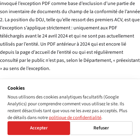
invoqué l’exception PDF comme base d’exclusion d’une partie de
son inventaire de documents du champ de la conformité de l’année
2. La position du DOJ, telle qu’elle ressort des premiers ACV, est que
l’exception s’applique strictement : uniquement aux PDF
téléchargés avant le 24 avril 2024
et
qui ne sont pas actuellement
utilisés par l’entité. Un PDF antérieur à 2024 qui est encore lié
depuis la page d’accueil de l’entité ou qui est régulièrement
consulté par le public n’est pas, selon le Département, « préexistant
» au sens de l’exception.
L’exception pour les contenus tiers est la deuxième plus invoquée.
Cookies
Les cartes de fournisseurs intégrées, les iframes de processeurs de
Nous utilisons des cookies analytiques facultatifs (Google
paiement et les widgets de planification en constituent le schéma
Analytics) pour comprendre comment vous utilisez le site. Ils
type. Le Département a signalé — à travers le libellé des premiers
restent désactivés tant que vous ne les avez pas acceptés. Plus
ACV, non encore par mémorandum interprétatif formel — que
de détails dans notre
politique de confidentialité
.
l’exception atteint les contenus tiers que l’entité n’a pas choisi
Accepter
Refuser
d’utiliser, mais ne s’étend pas à un widget fournisseur que l’entité a
délibérément intégré dans son flux de prestation de services. C’est