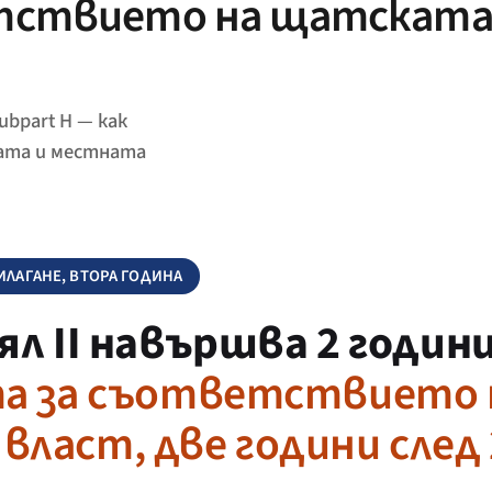
тствието на щатската
ubpart H — как
ата и местната
ПРИЛАГАНЕ, ВТОРА ГОДИНА
ял II навършва 2 годин
та за съответствието 
аст, две години след 2