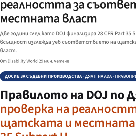
реалността за съотве
местната власт
Две години след като DOJ финализира 28 CFR Part 35 S
всъщност изглежда уеб съответствието на щатск
власт.
От Disability World
·
29 мин. четене
ДОСИЕ ЗА СЪДЕБНИ ПРОИЗВОДСТВА
· ДЯЛ II НА ADA · ПРАВО
Правилото на DOJ по Д
проверка на реалност
щатската и местната вл