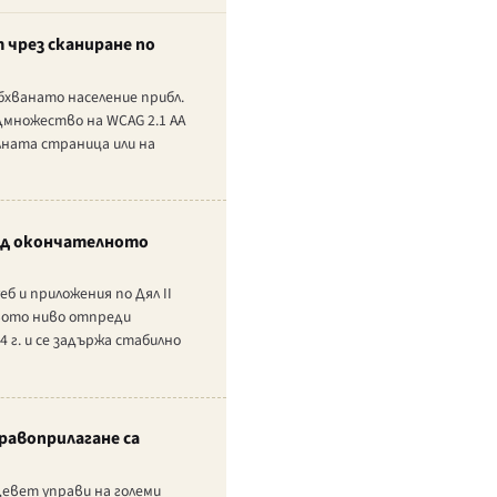
 чрез сканиране по
бхванато население прибл.
дмножество на WCAG 2.1 AA
лната страница или на
след окончателното
 и приложения по Дял II
овото ниво отпреди
 г. и се задържа стабилно
равоприлагане са
девет управи на големи