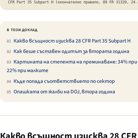
CFR Part 35 Subpart H (окончателно правило, 89 FR 31320, 24 
В ТОЗИ ДОКЛАД
Какво всъщност изисква 28 CFR Part 35 Subpart H
01
Как беше съставен одитът за втората година
02
Картината на степента на преминаване: 34% при
03
22% при малките
Къде попада съответствието по сектор
04
Опашката от жалби на DOJ, втора година
05
Какво всъщност изисква 28 CFR P