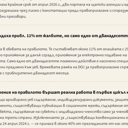
наха крайния срок от април 2026 г., два портала на щатски агенции и
разрешиха чрез писмо с констатации преди правоприлагане и споразум
вни преговори.
иха прибл. 11% от жалбите, но само едно от дванадесетт
 в обхвата на правилото. Те съставляват около 11% от опашката с 2
о приложения за данък сгради, приложения за електронно подаване на
рта. Само едно от дванадесетте поименни действия е насочено специ
ени предимно към уеб. Времевата рамка на DOJ за правоприлагане спр
а с приблизително дванадесет месеца.
ения на правилото вършат реална работа в първия цикъл 
о архивирано уеб съдържание, индивидуализирани документи, защит
менти, съществуващи публикации в социалните мрежи, съдържание о
убекта, съдържание на субекти с индивидуално членство само за члено
 на трети страни. Изключението за „съществуващи конвенционални 
 24 април 2024 г. — се прилага в около 40% от прегледаните от нас от