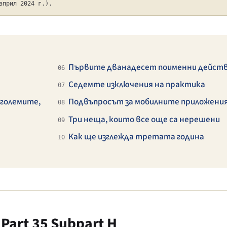
април 2024 г.).
Първите дванадесет поименни дейст
06
Седемте изключения на практика
07
 големите,
Подвъпросът за мобилните приложени
08
Три неща, които все още са нерешени
09
Как ще изглежда третата година
10
art 35 Subpart H