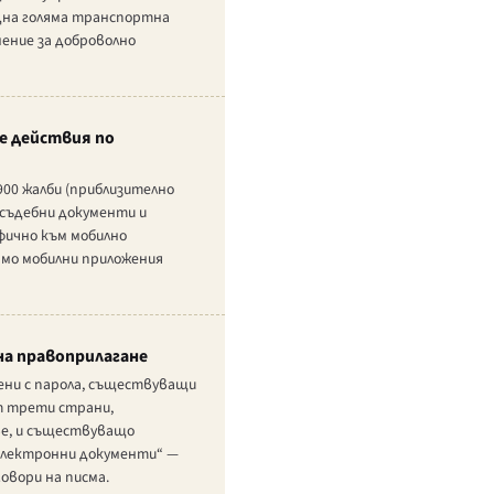
 една голяма транспортна
ение за доброволно
е действия по
900 жалби (приблизително
 съдебни документи и
фично към мобилно
ямо мобилни приложения
на правоприлагане
ени с парола, съществуващи
т трети страни,
ве, и съществуващо
електронни документи“ —
говори на писма.