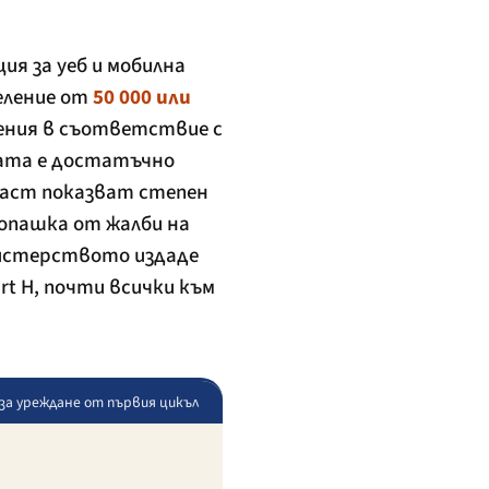
я за уеб и мобилна
селение от
50 000 или
жения в съответствие с
ната е достатъчно
аст показват степен
опашка от жалби на
нистерството издаде
rt H, почти всички към
 за уреждане от първия цикъл