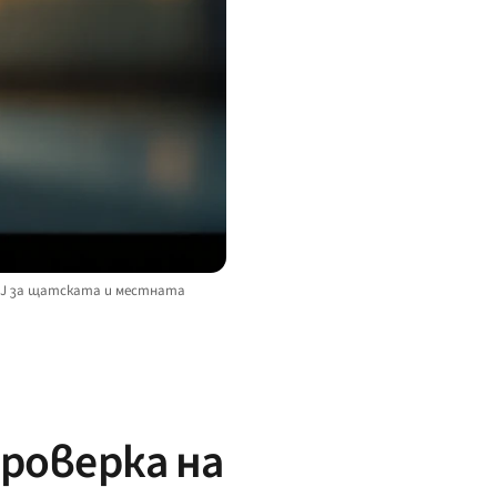
DOJ за щатската и местната
проверка на