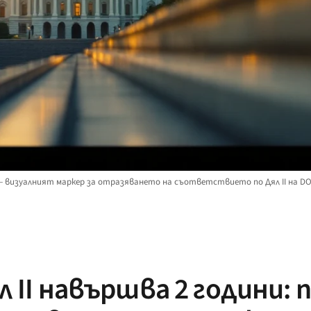
 — визуалният маркер за отразяването на съответствието по Дял II на 
 II навършва 2 години: 