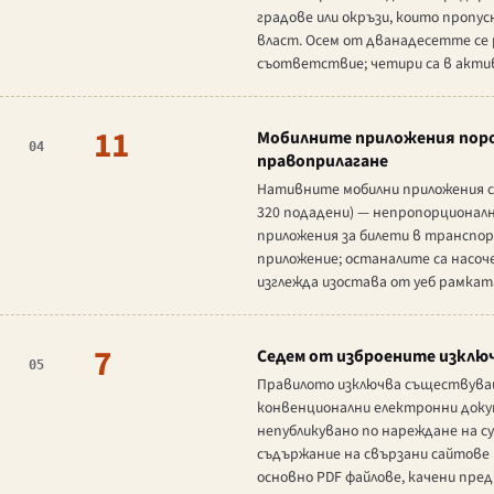
градове или окръзи, които пропус
власт. Осем от дванадесетте се 
съответствие; четири са в акти
11
Мобилните приложения пород
04
правоприлагане
Нативните мобилни приложения са
320 подадени) — непропорционалн
приложения за билети в транспо
приложение; останалите са насоч
изглежда изостава от уеб рамкат
7
Седем от изброените изключ
05
Правилото изключва съществуващ
конвенционални електронни доку
непубликувано по нареждане на с
съдържание на свързани сайтове
основно PDF файлове, качени преди