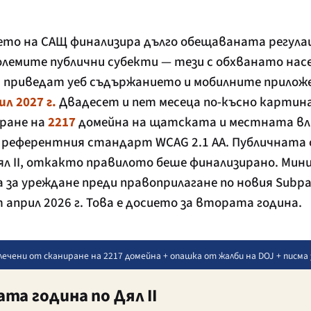
то на САЩ финализира дълго обещаваната регулаци
а големите публични субекти — тези с обхванато на
да приведат уеб съдържанието и мобилните прило
ил 2027 г.
Двадесет и пет месеца по-късно карти
иране на
2217
домейна на щатската и местната вл
 референтния стандарт WCAG 2.1 AA. Публичната 
Дял II, откакто правилото беше финализирано. Ми
 за уреждане преди правоприлагане по новия Subpa
 април 2026 г. Това е досието за втората година.
звлечени от сканиране на 2217 домейна + опашка от жалби на DOJ + писма
та година по Дял II