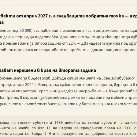
бекти от април 2027 г. е следващата повратна точка — а гр
на
ление под 50 000) съставляват по-голямата част от домейните на щ
о-дълъг период за подготовка. Данните от одит чрез сканиране за из
а преминаване за втора година от 22% — дванадесет пункта под груп
ствени поръчки и отстраняване на проблеми е доминиращата промен
ават нерешени в края на втората година
лючението за видеоархив: докъде стига линията на „съществуващо“ з
и преди април 2024 г. Второ, съдържание от трети страни, вградено 
платежни оператори, графични джаджи за насрочване — и къде започва
ка. Трето, въпросът за времевата рамка на подаване на мобилни прило
а целите на съответствието, когато и двата магазина носят месечн
мейна на големи субекти и 1400 домейна на малки субекти на щатск
нията на жалби по Дял II на Отдела за граждански права на DOJ, о
констатации по Subpart H и споразумения за доброволно съответств