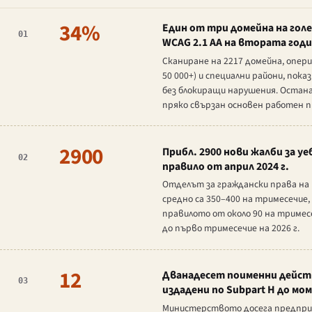
34%
Един от три домейна на гол
01
WCAG 2.1 AA на втората год
Сканиране на 2217 домейна, опери
50 000+) и специални райони, по
без блокиращи нарушения. Остана
пряко свързан основен работен п
2900
Прибл. 2900 нови жалби за у
02
правило от април 2024 г.
Отделът за граждански права на 
средно са 350–400 на тримесечие
правилото от около 90 на тримес
до първо тримесечие на 2026 г.
12
Дванадесет поименни действи
03
издадени по Subpart H до мо
Министерството досега предприе 