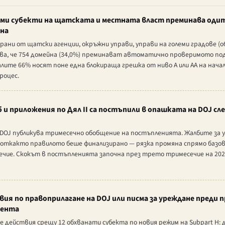
еми субекти на щатската и местната власт преминава одит
ина
рани от щатски агенции, окръжни управи, управи на големи градове (о
казва, че 754 домейна (34,0%) преминават автоматично проверимото по
лите 66% носят поне една блокираща грешка от ниво A или AA на нача
роцес.
еб и приложения по Дял II са постъпили в опашката на DOJ 
DOJ публикува тримесечно обобщение на постъпленията. Жалбите за уеб
, откакто правилото беше финализирано — рязка промяна спрямо баз
ечие. Скокът в постъпленията започна през трето тримесечие на 2024
я по правоприлагане на DOJ или писма за уреждане преди п
мента
действия срещу 12 обхванати субекта по новия режим на Subpart H: 