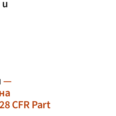
 и
и
—
на
8 CFR Part