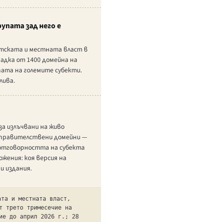
упата зад него е
атската и местната власт в
вадка от 1400 домейна на
ата на големите субекти.
лива.
а излъчвани на живо
в правителствени домейни —
 отговорността на субекта
жения: коя версия на
и издания.
ата и местната власт,
т трето тримесечие на
ие до април 2026 г.; 28