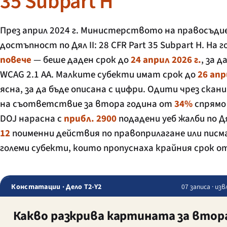
35 Subpart H
През април 2024 г. Министерството на правосъдие
достъпност по Дял II: 28 CFR Part 35 Subpart H. Н
повече
— беше даден срок до
24 април 2026 г.
, за 
WCAG 2.1 AA. Малките субекти имат срок до
26 апр
ясна, за да бъде описана с цифри. Одити чрез скан
на съответствие за втора година от
34%
спрямо
DOJ нарасна с
прибл. 2900
подадени уеб жалби по 
12
поименни действия по правоприлагане или писма
големи субекти, които пропуснаха крайния срок от
Констатации · Дело T2-Y2
07 записа · и
Какво разкрива картината за втора