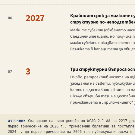
2027
Крайният срок за малките су
06
структурно по-неподготве
Малките субекти (обхванато насе
Съединените щати, но получиха п
малки субекти показват степен н
Разликата в капацитета за обще
3
Три структурни въпроса ост
07
Първо, ретроактивността на изк
заседания на съвети, публикуван
карти на доставчици, iframe на 
и къде свършва тази на доставчи
приложението е „приложението“ з
Сканиране на ниво домейн по WCAG 2.1 AA на 2217 до
ИЗТОЧНИК
първо тримесечие на 2026 г.; тримесечни бюлетини за постъпле
2024 г. до първо тримесечие на 2026 г.; публикувани писма с 