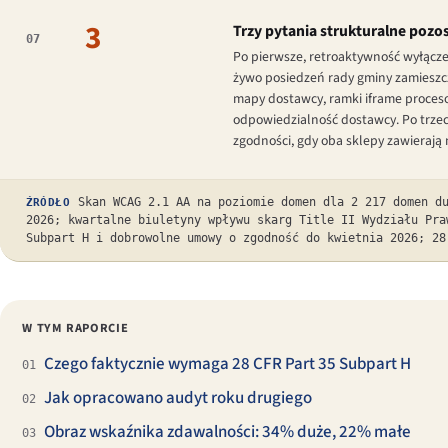
3
Trzy pytania strukturalne pozo
07
Po pierwsze, retroaktywność wyłącze
żywo posiedzeń rady gminy zamieszcz
mapy dostawcy, ramki iframe proceso
odpowiedzialność dostawcy. Po trzeci
zgodności, gdy oba sklepy zawierają
Skan WCAG 2.1 AA na poziomie domen dla 2 217 domen d
ŹRÓDŁO
2026; kwartalne biuletyny wpływu skarg Title II Wydziału Pra
Subpart H i dobrowolne umowy o zgodność do kwietnia 2026; 28
W TYM RAPORCIE
Czego faktycznie wymaga 28 CFR Part 35 Subpart H
01
Jak opracowano audyt roku drugiego
02
Obraz wskaźnika zdawalności: 34% duże, 22% małe
03