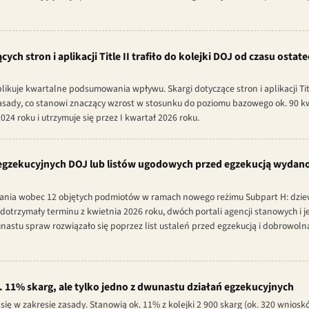
ch stron i aplikacji Title II trafiło do kolejki DOJ od czasu ostat
kuje kwartalne podsumowania wpływu. Skargi dotyczące stron i aplikacji Titl
zasady, co stanowi znaczący wzrost w stosunku do poziomu bazowego ok. 90 k
024 roku i utrzymuje się przez I kwartał 2026 roku.
egzekucyjnych DOJ lub listów ugodowych przed egzekucją wydan
ałania wobec 12 objętych podmiotów w ramach nowego reżimu Subpart H: dzi
 dotrzymały terminu z kwietnia 2026 roku, dwóch portali agencji stanowych i
nastu spraw rozwiązało się poprzez list ustaleń przed egzekucją i dobrowoln
. 11% skarg, ale tylko jedno z dwunastu działań egzekucyjnych
ię w zakresie zasady. Stanowią ok. 11% z kolejki 2 900 skarg (ok. 320 wnios