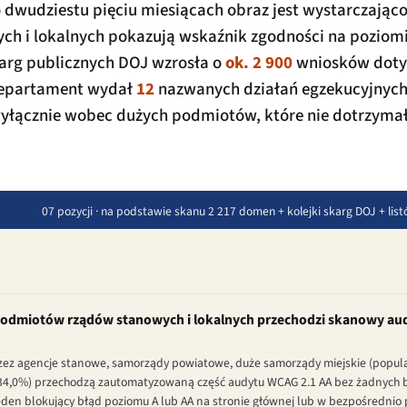
o dwudziestu pięciu miesiącach obraz jest wystarczając
h i lokalnych pokazują wskaźnik zgodności na poziom
karg publicznych DOJ wzrosła o
ok. 2 900
wniosków doty
. Departament wydał
12
nazwanych działań egzekucyjnych
yłącznie wobec dużych podmiotów, które nie dotrzymał
07 pozycji · na podstawie skanu 2 217 domen + kolejki skarg DOJ + li
podmiotów rządów stanowych i lokalnych przechodzi skanowy au
z agencje stanowe, samorządy powiatowe, duże samorządy miejskie (populacj
(34,0%) przechodzą zautomatyzowaną część audytu WCAG 2.1 AA bez żadnych b
jeden blokujący błąd poziomu A lub AA na stronie głównej lub w bezpośred