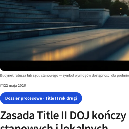
Image description:
Budynek ratusza lub sądu stanowego — symbol wymogów dostępności dla podmio
22 maja 2026
Dossier procesowe · Title II rok drugi
Zasada Title II DOJ kończy
stanowych i lokalnych