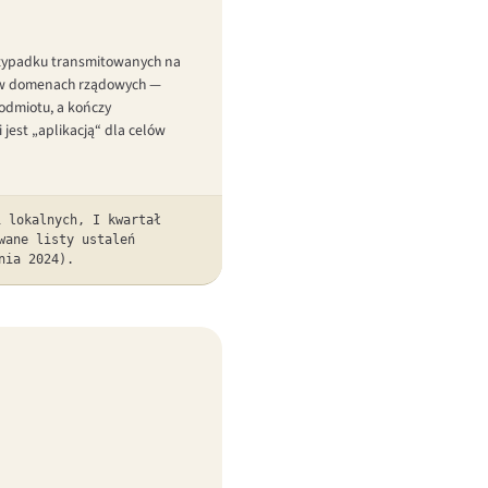
przypadku transmitowanych na
ne w domenach rządowych —
odmiotu, a kończy
 jest „aplikacją“ dla celów
i lokalnych, I kwartał
wane listy ustaleń
nia 2024).