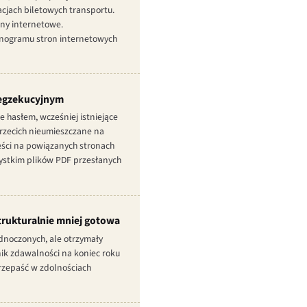
cjach biletowych transportu.
ony internetowe.
onogramu stron internetowych
 egzekucyjnym
 hasłem, wcześniej istniejące
trzecich nieumieszczane na
eści na powiązanych stronach
ystkim plików PDF przesłanych
trukturalnie mniej gotowa
dnoczonych, ale otrzymały
k zdawalności na koniec roku
rzepaść w zdolnościach