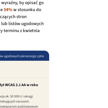
o wyraźny, by opisać go
ie
34%
w stosunku do
czących stron
 lub listów ugodowych
y terminu z kwietnia
stów ugodowych pierwszego cyklu
dyt WCAG 2.1 AA w roku
a ok. 50 000+) i okręgi
lokujących naruszeń.
nio powiązanym podstawowym