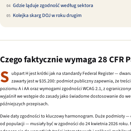
Gdzie ląduje zgodność według sektora
04
Kolejka skarg DOJ w roku drugim
05
Czego faktycznie wymaga 28 CFR P
S
ubpart H jest krótki jak na standardy Federal Register — dwana
zawarty jest w §35.200: podmiot publiczny zapewnia, że treści
poziomu A i AA oraz wymogami zgodności WCAG 2.1, z ograniczonymi
wyjaśnił we wstępie do zasady jako świadome dostosowanie do wers
późniejszych przepisach.
Dwie daty zgodności to kluczowy harmonogram. Duże podmioty — ob
od populacji — musiały być w zgodności do 24 kwietnia 2026 roku.