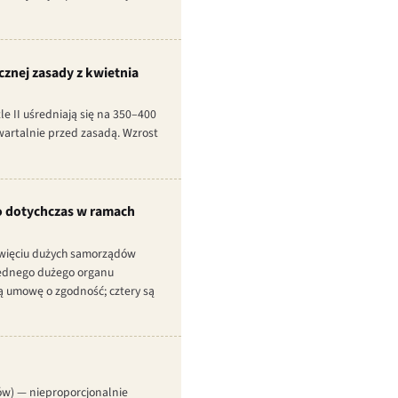
ecznej zasady z kwietnia
e II uśredniają się na 350–400
wartalnie przed zasadą. Wzrost
o dotychczas w ramach
ewięciu dużych samorządów
 jednego dużego organu
ą umowę o zgodność; cztery są
ków) — nieproporcjonalnie