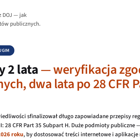
z DOJ — jak
tów publicznych.
RUGIM
y 2 lata
— weryfikacja zgo
ych, dwa lata po 28 CFR P
dliwości sfinalizował długo zapowiadane przepisy reg
 II: 28 CFR Part 35 Subpart H. Duże podmioty publiczne 
2026 roku
, by dostosować treści internetowe i aplikacj