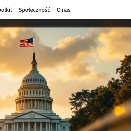
olkit
Społeczność
O nas