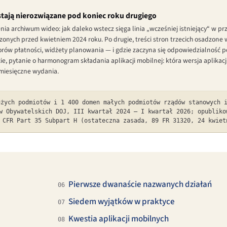
stają nierozwiązane pod koniec roku drugiego
nia archiwum wideo: jak daleko wstecz sięga linia „wcześniej istniejący“ w 
onych przed kwietniem 2024 roku. Po drugie, treści stron trzecich osadzo
rów płatności, widżety planowania — i gdzie zaczyna się odpowiedzialność p
e, pytanie o harmonogram składania aplikacji mobilnej: która wersja aplikacji
 miesięczne wydania.
użych podmiotów i 1 400 domen małych podmiotów rządów stanowych 
w Obywatelskich DOJ, III kwartał 2024 – I kwartał 2026; opubliko
 CFR Part 35 Subpart H (ostateczna zasada, 89 FR 31320, 24 kwiet
Pierwsze dwanaście nazwanych działań
06
Siedem wyjątków w praktyce
07
Kwestia aplikacji mobilnych
08