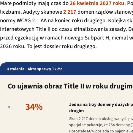
Małe podmioty mają czas do
26 kwietnia 2027 roku
. P
liczbami. Audyty skanowe
2 217
domen rządów stanowyc
normy WCAG 2.1 AA na koniec roku drugiego. Kolejka s
internetowych Title II od czasu sfinalizowania zasady
przed egzekucją w ramach nowego Subpart H, niemal w
2026 roku. To jest dossier roku drugiego.
Ustalenia · Akta sprawy T2-Y2
Co ujawnia obraz Title II w roku drugim
34%
Jedna na trzy domeny dużych 
01
drugim
Skan 2 217 domen obsługiwanych prze
specjalne pokazuje, że 754 domeny 
Pozostałe 66% posiada co najmniej 