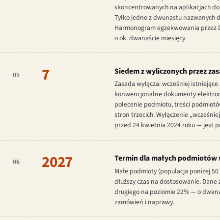
skoncentrowanych na aplikacjach do 
Tylko jedno z dwunastu nazwanych dz
Harmonogram egzekwowania przez DOJ
o ok. dwanaście miesięcy.
7
Siedem z wyliczonych przez za
05
Zasada wyłącza: wcześniej istniejąc
konwencjonalne dokumenty elektronic
polecenie podmiotu, treści podmiotó
stron trzecich. Wyłączenie „wcześni
przed 24 kwietnia 2024 roku — jest 
2027
Termin dla małych podmiotów w 
06
Małe podmioty (populacja poniżej 50
dłuższy czas na dostosowanie. Dane
drugiego na poziomie 22% — o dwana
zamówień i naprawy.