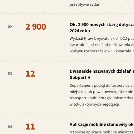
przepływie zadań.
2 900
Ok. 2 900 nowych skarg dotyczący
02
2024 roku
Wydział Praw Obywatelskich DOJ publi
kwartalnie od czasu sfinalizowania 
wpływu rozpoczął się w III kwartale 2
12
Dwanaście nazwanych działań 
03
Subpart H
Departament podjął do tej pory dzi
miejskich lub powiatowych, które nie
transportu publicznego. Osiem z dwu
w toku aktywnych negocjacji.
11
Aplikacje mobilne stanowiły ok
04
Natywne aplikacje mobilne mieszczą s