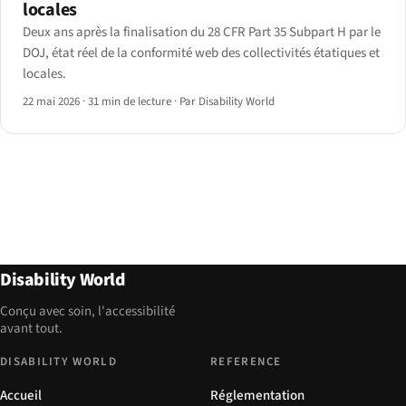
locales
Deux ans après la finalisation du 28 CFR Part 35 Subpart H par le
DOJ, état réel de la conformité web des collectivités étatiques et
locales.
22 mai 2026
·
31 min de lecture
·
Par Disability World
Disability World
Conçu avec soin, l'accessibilité
avant tout.
DISABILITY WORLD
REFERENCE
Accueil
Réglementation