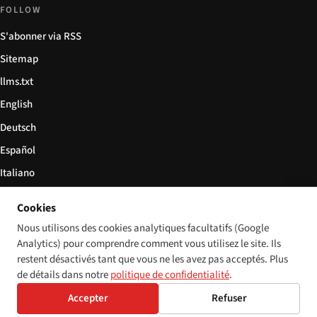
FOLLOW
S'abonner via RSS
Sitemap
llms.txt
English
Deutsch
Español
Italiano
Български
Cookies
简体中文
Nous utilisons des cookies analytiques facultatifs (Google
Analytics) pour comprendre comment vous utilisez le site. Ils
restent désactivés tant que vous ne les avez pas acceptés. Plus
de détails dans notre
politique de confidentialité
.
© 2026 Disability World. Tous droits réservés.
Cookie settings
Accepter
Refuser
English
Deutsch
Español
Italiano
Български
简体中文
Polski
Français
Langue: