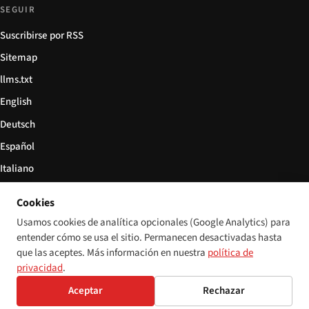
SEGUIR
Suscribirse por RSS
Sitemap
llms.txt
English
Deutsch
Español
Italiano
Български
Cookies
简体中文
Usamos cookies de analítica opcionales (Google Analytics) para
entender cómo se usa el sitio. Permanecen desactivadas hasta
que las aceptes. Más información en nuestra
política de
privacidad
.
© 2026 Disability World. Todos los derechos reservados.
Configuración de cookies
Aceptar
Rechazar
English
Deutsch
Español
Italiano
Български
简体中文
Polski
Français
Idioma: