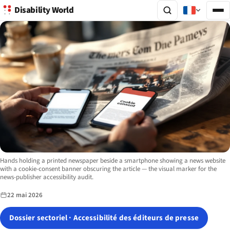
Disability World
Image description:
Hands holding a printed newspaper beside a smartphone showing a news website
with a cookie-consent banner obscuring the article — the visual marker for the
news-publisher accessibility audit.
22 mai 2026
Dossier sectoriel · Accessibilité des éditeurs de presse