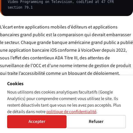
Video Programming on Television, codified at 47 CFR
section 79.1
L’écart entre applications mobiles d’éditeurs et applications
bancaires grand public est la comparaison qui devrait embarrasser
le secteur. Chaque grande banque américaine grand public a publié
une application bancaire iOS conforme à VoiceOver depuis 2022,
sous l’effet des contentieux ADA Titre III, des attentes de
surveillance de l’OCC et d’une norme interne de gestion de produit
qui traite l’accessibilité comme un bloquant de déploiement.
Aucune norme équivalente n’opère au sein des organisations
Cookies
produit des applications éditoriales de notre échantillon, à
Nous utilisons des cookies analytiques facultatifs (Google
l’exception partielle de la BBC et du New York Times.
Analytics) pour comprendre comment vous utilisez le site. Ils
restent désactivés tant que vous ne les avez pas acceptés. Plus
de détails dans notre
politique de confidentialité
.
Accepter
Refuser
Accès aux archives et mémoire