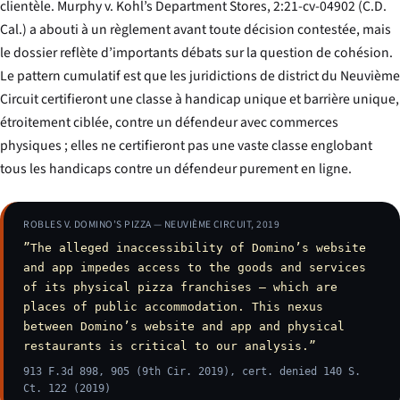
clientèle.
Murphy v. Kohl’s Department Stores
, 2:21-cv-04902 (C.D.
Cal.) a abouti à un règlement avant toute décision contestée, mais
le dossier reflète d’importants débats sur la question de cohésion.
Le pattern cumulatif est que les juridictions de district du Neuvième
Circuit certifieront une classe à handicap unique et barrière unique,
étroitement ciblée, contre un défendeur avec commerces
physiques ; elles ne certifieront pas une vaste classe englobant
tous les handicaps contre un défendeur purement en ligne.
ROBLES V. DOMINO’S PIZZA — NEUVIÈME CIRCUIT, 2019
”The alleged inaccessibility of Domino’s website
and app impedes access to the goods and services
of its physical pizza franchises — which are
places of public accommodation. This nexus
between Domino’s website and app and physical
restaurants is critical to our analysis.”
913 F.3d 898, 905 (9th Cir. 2019), cert. denied 140 S.
Ct. 122 (2019)