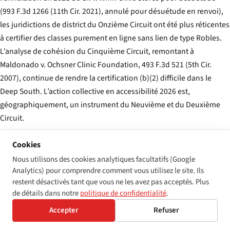
(993 F.3d 1266 (11th Cir. 2021), annulé pour désuétude en renvoi),
les juridictions de district du Onzième Circuit ont été plus réticentes
à certifier des classes purement en ligne sans lien de type Robles.
L’analyse de cohésion du Cinquième Circuit, remontant à
Maldonado v. Ochsner Clinic Foundation
, 493 F.3d 521 (5th Cir.
2007), continue de rendre la certification (b)(2) difficile dans le
Deep South. L’action collective en accessibilité 2026 est,
géographiquement, un instrument du Neuvième et du Deuxième
Circuit.
Cookies
Nous utilisons des cookies analytiques facultatifs (Google
Analytics) pour comprendre comment vous utilisez le site. Ils
07 · Actions collectives Unruh devant les
restent désactivés tant que vous ne les avez pas acceptés. Plus
tribunaux d’État en vertu du §1781 et §3345
de détails dans notre
politique de confidentialité
.
Accepter
Refuser
En parallèle à la voie fédérale Rule 23 se déroule l’action collective
Unruh devant les tribunaux d’État californiens. Le Code civil