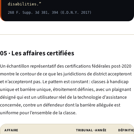
disabilities.”
268 F. Supp. 3d 381, 394 (E.D.N.Y. 2017)
05 · Les affaires certifiées
Un échantillon représentatif des certifications fédérales post-2020
montre le contour de ce que les juridictions de district accepteront
et n’accepteront pas. Le pattern est constant : classes à handicap
unique et barrière unique, étroitement définies, avec un plaignant
désigné qui est un utilisateur réel de la technologie d’assistance
concernée, contre un défendeur dont la barrière alléguée est
uniforme pour l’ensemble de la classe.
AFFAIRE
TRIBUNAL · ANNÉE
DÉFINITI