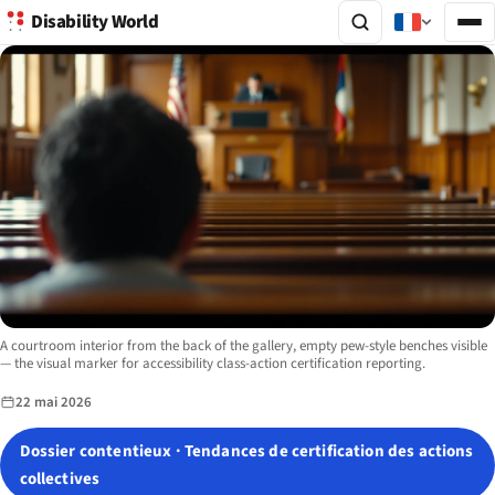
Disability World
Image description:
A courtroom interior from the back of the gallery, empty pew-style benches visible
— the visual marker for accessibility class-action certification reporting.
22 mai 2026
Dossier contentieux · Tendances de certification des actions
collectives