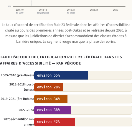
0%
2005-10
2012-18
2019-21
2022-24
2025
pré-Dukes
bas post-Dukes
ère Robles
Le taux d’accord de certification Rule 23 fédérale dans les affaires d’accessibilité a
chuté au cours des premières années post-
Dukes
et se redresse depuis 2020, à
mesure que les juridictions de district s’accommodaient des classes étroites à
barrière unique. Le segment rouge marque la phase de reprise.
TAUX D’ACCORD DE CERTIFICATION RULE 23 FÉDÉRALE DANS LES
AFFAIRES D’ACCESSIBILITÉ — PAR PÉRIODE
2005-2010 (pré-Dukes)
environ 55%
2012-2018 (post-
environ 28%
Dukes)
2019-2021 (ère Robles)
environ 34%
2022-2024
environ 38%
2025 (échantillon mi-
environ 42%
année)