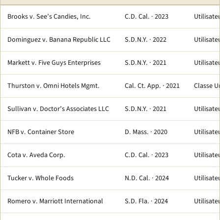
Brooks v. See’s Candies, Inc.
C.D. Cal. · 2023
Utilisat
Dominguez v. Banana Republic LLC
S.D.N.Y. · 2022
Utilisat
Markett v. Five Guys Enterprises
S.D.N.Y. · 2021
Utilisat
Thurston v. Omni Hotels Mgmt.
Cal. Ct. App. · 2021
Classe U
Sullivan v. Doctor’s Associates LLC
S.D.N.Y. · 2021
Utilisat
NFB v. Container Store
D. Mass. · 2020
Utilisat
Cota v. Aveda Corp.
C.D. Cal. · 2023
Utilisat
Tucker v. Whole Foods
N.D. Cal. · 2024
Utilisat
Romero v. Marriott International
S.D. Fla. · 2024
Utilisat