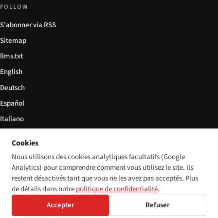
FOLLOW
S'abonner via RSS
Sitemap
llms.txt
English
Deutsch
Español
Italiano
Български
Cookies
简体中文
Nous utilisons des cookies analytiques facultatifs (Google
Analytics) pour comprendre comment vous utilisez le site. Ils
restent désactivés tant que vous ne les avez pas acceptés. Plus
de détails dans notre
politique de confidentialité
.
© 2026 Disability World. Tous droits réservés.
Cookie settings
Accepter
Refuser
English
Deutsch
Español
Italiano
Български
简体中文
Polski
Français
Langue: