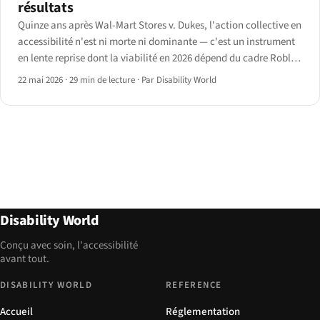
résultats
Quinze ans après Wal-Mart Stores v. Dukes, l'action collective en
accessibilité n'est ni morte ni dominante — c'est un instrument
en lente reprise dont la viabilité en 2026 dépend du cadre Robles
du Neuvième Circuit et de la ligne Andrews v. Blick du Deuxième
22 mai 2026
·
29 min de lecture
·
Par Disability World
Circuit.
Disability World
Conçu avec soin, l'accessibilité
avant tout.
DISABILITY WORLD
REFERENCE
Accueil
Réglementation