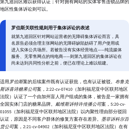
第九巡回区难以获得认证；针对拥有网站的实体零售连锁品牌的
地区性集体诉讼则可以。
罗伯斯关联性规则用于集体诉讼的表述
就第九巡回区针对网站运营者的无障碍集体诉讼而言，具
名原告必须合理主张网站的无障碍缺陷妨碍了用户使用或
进入实体公共场所。若被告没有实体经营地点——纯流媒体
服务、无零售网点的纯电商——则第九巡回区的集体诉讼在
尚未达到共同性分析之前，便已在理论上难以组建。
适用
罗伯斯
案的后续案件既有认证获批，也有认证被驳。
布鲁克
斯诉喜诗糖果公司
案，2:22-cv-07410（加利福尼亚中区联邦地区
法院）认证了一个由加州盲人用户组成的集体，被告是一家拥有
全国实体门店的糖果品牌。
戴维斯诉特许传播公司
案，5:20-cv-
01055（加利福尼亚中区联邦地区法院）以内聚性理由部分驳回
认证，原因是不同客户群体的修复方案存在差异。
墨菲诉科尔百
货公司
案，2:21-cv-04902（加利福尼亚中区联邦地区法院）在有