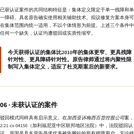
已获认证案件的共同结构特征是：集体定义限定于单一残障和单
一障碍。具名原告确实使用相关辅助技术。拟议修复方案本身可
在集体范围内统一适用，不以个体情形为前提。上述三个条件中
任何一个缺失，认证均遭驳回或实质性缩窄。
今天获得认证的集体比2010年的集体更窄、更具残障
针对性、更具障碍针对性。原告律师通过将内聚性限
制写入集体定义，适应了杜克斯案后的新要求。
06 · 未获认证的案件
驳回模式同样具有启示意义。在
加西亚诉梅西百货控股公司
案，
2:21-cv-04150（加利福尼亚中区联邦地区法院）中，法院驳回认
证，原因是具名原告寻求代表被告网站的所有残障用户，无论残