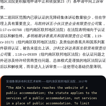
地区法院更积极地申请中止和依据第23（f）条申请中间上诉审
查。
第二巡回区范围内已获认证的无障碍集体诉讼数量较少，但在学
理上具有重要意义。
马凯特诉五小伙汉堡企业有限责任公司
案，
1:17-cv-00788（纽约南区联邦地区法院）在法院表明倾向于认证
后以和解告终。
多明格斯诉香蕉共和国有限责任公司
案，1:19-
cv-10171（纽约南区联邦地区法院）及类似的香蕉共和国系列案
件获得认证，被告未提出上诉。
沙利文诉达美医生联营有限责任
公司
案，1:18-cv-09309（纽约南区联邦地区法院）在认证问题之
外还涉及特许经营商责任问题。总体模式是谨慎的地区法院认证
后以和解收尾，而非进入上诉审查——这使理论基础仍显薄弱。
安德鲁斯诉布利克艺术材料——纽约东区联邦地区法院，2017年
”The ADA’s mandate reaches the website of a
public accommodation; the statute applies to the
services of a public accommodation, not services
in a place of public accommodation. To limit