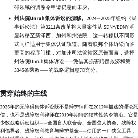
碍领域的调卷令申请仍悬而未决。
州法院Unruh集体诉讼的漂移。
2024—2025年纽约《民
事诉讼法》第3211条改革将大量案件从 SDNY/EDNY 明
显转移至新泽西、加州和州法院，这一转移以不同形
式同样适用于集体认证轨道。随着联邦个体诉讼面临
更高的程序门槛，对加州司法管辖区原告而言，选择
州法院Unruh集体诉讼——凭借其损害赔偿救济和第
3345条乘数——的战略逻辑愈加充分。
贯穿始终的主线
2026年的无障碍集体诉讼既不是辩护律师在2012年描述的理论死
信，也不是残障权利律师在2010年期待的结构性禁令前沿。它是
少数战略诉讼组织——全国盲人联合会、全国聋人协会、残障权
利倡导者、残障权利教育与辩护基金——使用的一种狭义工具，