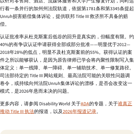
以针对零售商、酒店、流媒体服务和大学产生修复计划，同时运
行着一条并行的加州州法院轨道，依据第1781条和第3345条提起
Unruh损害赔偿集体诉讼，提供联邦 Title III 救济所不具备的赔
偿。
认证批准率从杜克斯案后低谷的回升是真实的，但幅度有限。约
40%的有争议认证申请获得全部或部分批准——明显优于2012—
2018年28%的低点，明显不及杜克斯案前的55%。获得认证的案
件之所以能够获认，是因为原告律师已学会将内聚性限制写入集
体定义：单一残障、单一障碍、单一辅助技术、单一修复路径。
司法部待定的 Title III 网站规则、最高法院可能的关联性问题调
卷令，或持续向州法院Unruh集体诉讼的漂移，是否会改变这一
模式，是2026年悬而未决的问题。
更多内容，请参阅 Disability World 关于
ADA
的专题，关于
谁真正
推动 Title III 执法
的报道，以及
2026年报道记录
。