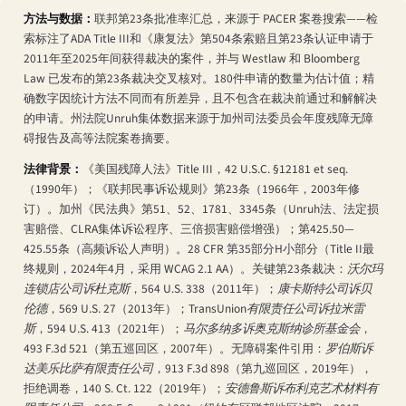
方法与数据：
联邦第23条批准率汇总，来源于 PACER 案卷搜索——检
索标注了ADA Title III和《康复法》第504条索赔且第23条认证申请于
2011年至2025年间获得裁决的案件，并与 Westlaw 和 Bloomberg
Law 已发布的第23条裁决交叉核对。180件申请的数量为估计值；精
确数字因统计方法不同而有所差异，且不包含在裁决前通过和解解决
的申请。州法院Unruh集体数据来源于加州司法委员会年度残障无障
碍报告及高等法院案卷摘要。
法律背景：
《美国残障人法》Title III，42 U.S.C. §12181 et seq.
（1990年）；《联邦民事诉讼规则》第23条（1966年，2003年修
订）。加州《民法典》第51、52、1781、3345条（Unruh法、法定损
害赔偿、CLRA集体诉讼程序、三倍损害赔偿增强）；第425.50—
425.55条（高频诉讼人声明）。28 CFR 第35部分H小部分（Title II最
终规则，2024年4月，采用 WCAG 2.1 AA）。关键第23条裁决：
沃尔玛
连锁店公司诉杜克斯
，564 U.S. 338（2011年）；
康卡斯特公司诉贝
伦德
，569 U.S. 27（2013年）；
TransUnion有限责任公司诉拉米雷
斯
，594 U.S. 413（2021年）；
马尔多纳多诉奥克斯纳诊所基金会
，
493 F.3d 521（第五巡回区，2007年）。无障碍案件引用：
罗伯斯诉
达美乐比萨有限责任公司
，913 F.3d 898（第九巡回区，2019年），
拒绝调卷，140 S. Ct. 122（2019年）；
安德鲁斯诉布利克艺术材料有