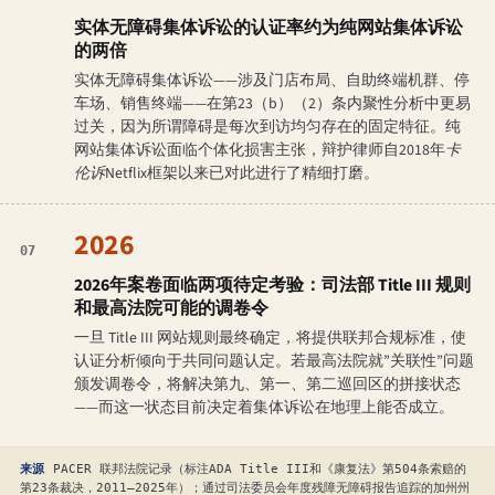
实体无障碍集体诉讼的认证率约为纯网站集体诉讼
的两倍
实体无障碍集体诉讼——涉及门店布局、自助终端机群、停
车场、销售终端——在第23（b）（2）条内聚性分析中更易
过关，因为所谓障碍是每次到访均匀存在的固定特征。纯
网站集体诉讼面临个体化损害主张，辩护律师自2018年
卡
伦诉Netflix
框架以来已对此进行了精细打磨。
2026
07
2026年案卷面临两项待定考验：司法部 Title III 规则
和最高法院可能的调卷令
一旦 Title III 网站规则最终确定，将提供联邦合规标准，使
认证分析倾向于共同问题认定。若最高法院就”关联性”问题
颁发调卷令，将解决第九、第一、第二巡回区的拼接状态
——而这一状态目前决定着集体诉讼在地理上能否成立。
来源
PACER 联邦法院记录（标注ADA Title III和《康复法》第504条索赔的
第23条裁决，2011—2025年）；通过司法委员会年度残障无障碍报告追踪的加州州