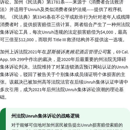
诉讼。加州《民法典》第1781条——来源于《消费者合法救济
法》并适用于Unruh及类似消费者保护法规——提供了程序机
制。《民法典》第3345条在不公平或欺诈行为针对老年人或残障
消费者时，提供损害赔偿三倍计算。两者组合产生了一种州法院
集体诉讼工具，每次Unruh违规的法定损害赔偿为$4,000，最高
可三倍至$12,000，而联邦 Title III 救济结构并不提供这一选项。
加州上诉法院2021年在
瑟斯顿诉奥姆尼酒店管理公司
案，69 Cal.
App. 5th 299中作出的裁决，是2020年后最重要的州法院无障碍
集体诉讼判决。法院维持了对某连锁酒店预订网站认证的Unruh
集体诉讼，驳回了被告关于个别集体成员须证明个体损害的主
张。该裁决已被加州高等法院法官在后续Unruh集体认证申请中
多次引用，成为2021年后州法院Unruh集体诉讼浪潮的理论基
础。
州法院Unruh集体诉讼的战略逻辑
对于能够可信地对加州居民被告提出Unruh损害赔偿索赔的