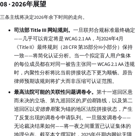
08 · 2026年展望
三条主线将决定2026年余下时间的走向。
司法部 Title III 网站规则。
一旦联邦合规标准最终确定
——几乎可以肯定将是 WCAG 2.1 AA，与2024年4月
《Title II》最终规则（28 CFR 第35部分H小部分）保持
一致——将简化认证分析。当一个拟定盲人用户集体
的每位成员都在对同一被告主张同一 WCAG 2.1 AA 违规
时，内聚性分析将比当前拼接状态下更为顺畅。原告
律师预期该规则将扩大而非压缩可认证范围。
最高法院可能的关联性问题调卷令。
第十一巡回区悬
而未决的立场、第九巡回区的
罗伯斯
路线，以及第二
巡回区以
安德鲁斯
案为锚的地区法院拼接状态，产生
了反复出现的调卷令申请队列。一旦颁发调卷令——
无论裁决结果如何——将一夜之间重置已认证集体的
地理分布。截至本文撰写时，2025年任期内网站无障