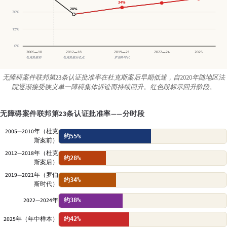
34%
28%
30%
15%
0%
2005—10
2012—18
2019—21
2022—24
2025
杜克斯案前
杜克斯案后低点
罗伯斯时代
无障碍案件联邦第23条认证批准率在杜克斯案后早期低迷，自2020年随地区法
院逐渐接受狭义单一障碍集体诉讼而持续回升。红色段标示回升阶段。
无障碍案件联邦第23条认证批准率——分时段
2005—2010年（杜克
约55%
斯案前）
2012—2018年（杜克
约28%
斯案后）
2019—2021年（罗伯
约34%
斯时代）
2022—2024年
约38%
2025年（年中样本）
约42%