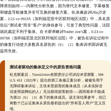
障类别如何——内聚性分析失败，因为替代文本修复、字幕修复
和键盘导航修复并非可互换的修复方案。在
洛佩兹诉Ulta沙龙
案，2:21-cv-09155（加利福尼亚中区联邦地区法院）中，具名原
告以”测试者”而非”客户”的身份参与，引发了典型性问题，法院
就此裁定不利于集体。在
卡斯蒂略诉Trader Joe’s
案，5:23-cv-
00788（加利福尼亚北区联邦地区法院）中，被告在诉讼过程中
的修复行动使大多数具名原告的（b）（2）集体诉求因诉诸无
益而失效。
测试者驱动的集体定义中的原告资格问题
杜克斯案后，
TransUnion有限责任公司诉拉米雷斯
案，594
U.S. 413（2021年）提出的第三条修正案分析，被被告用于
无障碍集体诉讼，主张未受损害的集体成员（从未实际尝
试使用该网站的人）无法获得损害赔偿——因而根本不能成
为第23（b）（3）条下的集体成员。该主张结果参半，但已
将数个已认证集体从原告最初提出的”所有盲人用户”定义压
缩。