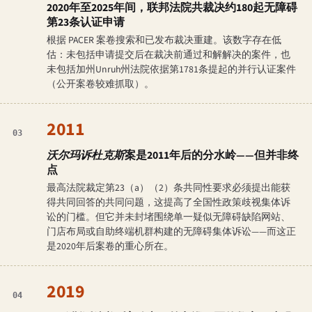
2020年至2025年间，联邦法院共裁决约180起无障碍
第23条认证申请
根据 PACER 案卷搜索和已发布裁决重建。该数字存在低
估：未包括申请提交后在裁决前通过和解解决的案件，也
未包括加州Unruh州法院依据第1781条提起的并行认证案件
（公开案卷较难抓取）。
2011
03
沃尔玛诉杜克斯
案是2011年后的分水岭——但并非终
点
最高法院裁定第23（a）（2）条共同性要求必须提出能获
得共同回答的共同问题，这提高了全国性政策歧视集体诉
讼的门槛。但它并未封堵围绕单一疑似无障碍缺陷网站、
门店布局或自助终端机群构建的无障碍集体诉讼——而这正
是2020年后案卷的重心所在。
2019
04