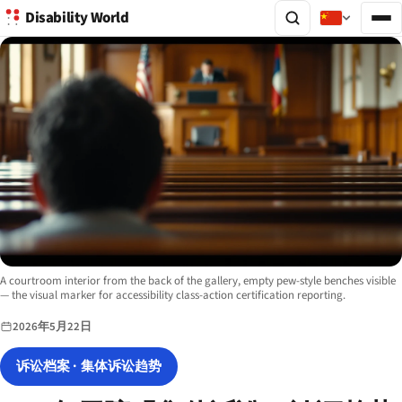
Disability World
Image description:
A courtroom interior from the back of the gallery, empty pew-style benches visible
— the visual marker for accessibility class-action certification reporting.
2026年5月22日
诉讼档案 · 集体诉讼趋势