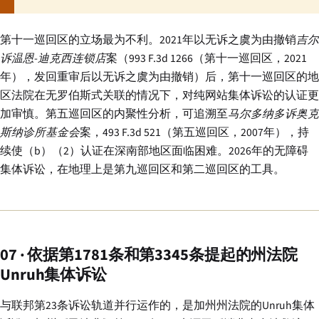
第十一巡回区的立场最为不利。2021年以无诉之虞为由撤销
吉尔
诉温恩-迪克西连锁店
案（993 F.3d 1266（第十一巡回区，2021
年），发回重审后以无诉之虞为由撤销）后，第十一巡回区的地
区法院在无罗伯斯式关联的情况下，对纯网站集体诉讼的认证更
加审慎。第五巡回区的内聚性分析，可追溯至
马尔多纳多诉奥克
斯纳诊所基金会
案，493 F.3d 521（第五巡回区，2007年），持
续使（b）（2）认证在深南部地区面临困难。2026年的无障碍
集体诉讼，在地理上是第九巡回区和第二巡回区的工具。
07 · 依据第1781条和第3345条提起的州法院
Unruh集体诉讼
与联邦第23条诉讼轨道并行运作的，是加州州法院的Unruh集体