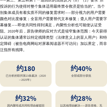
——第三、第五和第十一巡回区的法院认为（b）（2）要求”所
投诉的行为使得对整个集体适用最终禁令救济是恰当的”。当个
别集体成员有着实质不同的修复需求时——部分视力的用户需要
颜色对比度修复；全盲用户需要替代文本修复；聋人用户需要字
幕修复——即使共同性得到满足，内聚性分析也可能使认证受
阻。2020年后，原告律师的应对方式是缩窄集体范围：今天获得
认证的集体通常以特定残障类型（法律意义上的盲人用户）和特
定障碍（被告电商网站对屏幕阅读器不可访问）加以界定，而非
泛指所有残障。
约180
约40%
已分析的联邦第23条裁决（2020
全部或部分获批
—2025年）
约32%
约28%
因内聚性或共同性理由被驳回
以其他理由解决——原告资格、无