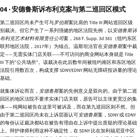
04 · 安德鲁斯诉布利克案与第二巡回区模式
第二巡回区尚未产生可与
罗伯斯
案比肩的 Title III 网站巡回区级
别裁决。但它产生了一系列强健的地区法院先例，以
安德鲁斯诉
布利克艺术材料有限责任公司
案，268 F. Supp. 3d 381（纽约东区
联邦地区法院，2017年）为锚点。温斯坦法官在
安德鲁斯
案中裁
定——无需实体门店关联——不可访问的商业网站本身就是 Title
III 下的”公共场所”。该裁决在此后数年间被纽约南区和东区地区
法院引用数百次，构成支撑 SDNY/EDNY 网站无障碍投诉量的理论
基础。
就集体诉讼而言，
安德鲁斯
案的先例意义是双向的。由于第二巡
回区的地区法院不要求实体门店关联，原告可以主张更宽泛的集
体——纯网站被告在这里可被诉及，而在第九巡回区则不然。但
由于第二巡回区尚未在上诉层面认可
安德鲁斯
案，SDNY 或 EDNY
的每份认证裁决都站在被告有理由在上诉中提出质疑的理论基础
上。辩护律师利用这种不确定性，在 SDNY 比在加利福尼亚中区