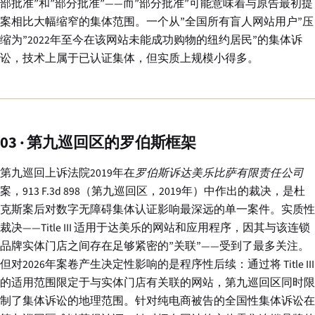
部批准”和”部分批准”——而”部分批准”可能意味着与原告最初提
案相比大幅缩窄的集体范围。一个从”全国所有盲人网站用户”压
缩为”2022年至今在该网站未能成功购物的纽约居民”的集体诉
讼，技术上属于已认证集体，但实质上规模小得多。
03 · 第九巡回区的罗伯斯框架
第九巡回上诉法院2019年在
罗伯斯诉达美乐比萨有限责任公司
案，913 F.3d 898（第九巡回区，2019年）中作出的裁决，是杜
克斯案后对数字无障碍集体认证影响最深远的单一案件。实质性
裁决——Title III 适用于达美乐的网站和应用程序，因其与该连锁
品牌实体门店之间存在足够紧密的”关联”——受到了最多关注。
但对2026年案卷产生决定性影响的是程序性后续：通过将 Title III
的适用范围限定于与实体门店有关联的网站，第九巡回区同时限
制了集体诉讼的地理范围。针对纯电商被告的全国性集体诉讼在