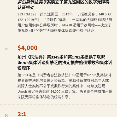
罗伯斯诉达美乐
案确立了第九巡回区的数字无障碍
认证框架
913 F.3d 898（第九巡回区，2019年），拒绝调卷，140 S. Ct.
122（2019年）。“关联性”规则——当网站的无障碍缺陷妨碍
用户使用实体公共场所时，Title III 适用于该网站——决定了
第九巡回区的数字无障碍集体诉讼能否获得认证。
$4,000
05
加州《民法典》第3345条和第1781条提供了联邦
Unruh集体诉讼所缺乏的法定损害赔偿乘数和集体诉
讼程序
第1781条是《消费者合法救济法》中适用于Unruh及类似消
费者保护法规的集体诉讼条款。第3345条在针对老年人或
残障人士实施不公平或欺诈行为的案件中，将每次违规
Unruh 法定损害赔偿 $4,000 三倍计算。两者组合构成加州州
法院无障碍集体诉讼的经济引擎。
2:1
06