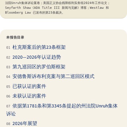
法院Unruh集体诉讼案卷；美国正义协会残障权利实务组2024年工作论文；
Seyfarth Shaw《ADA Title III 新闻与见解》博客；Westlaw 和
Bloomberg Law 已发布的第23条裁决。
本报告目录
杜克斯案后的第23条框架
01
2020—2026年认证趋势
02
第九巡回区的罗伯斯框架
03
安德鲁斯诉布利克案与第二巡回区模式
04
已获认证的案件
05
未获认证的案件
06
依据第1781条和第3345条提起的州法院Unruh集体
07
诉讼
2026年展望
08