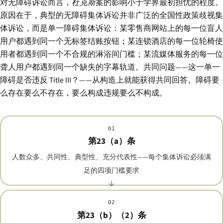
对无障碍诉讼而言，
杜克斯
案的影响小于学界最初担忧的程度。
原因在于，典型的无障碍集体诉讼并非广泛的全国性政策歧视集
体诉讼，而是单一障碍集体诉讼：某零售商网站上的每一位盲人
用户都遇到同一个无标签结账按钮；某连锁酒店的每一位轮椅使
用者都遇到同一个不合规的淋浴间门槛；某流媒体服务的每一位
聋人用户都遇到同一个缺失的字幕轨道。共同问题——这一单一
障碍是否违反 Title III？——从构造上就能获得共同回答。障碍要
么存在要么不存在，要么构成违规要么不构成。
01
第23（a）条
人数众多、共同性、典型性、充分代表性——每个集体诉讼必须满
足的四项门槛要求
02
第23（b）（2）条