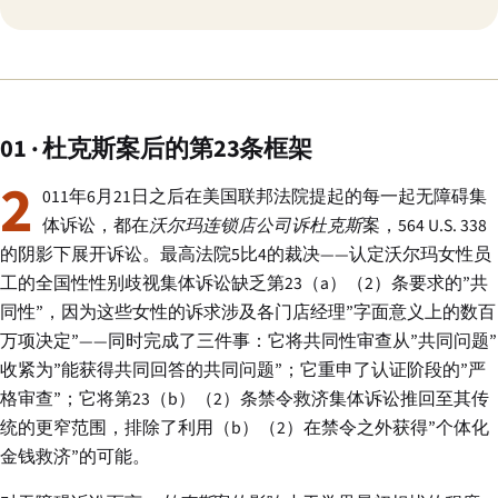
01 · 杜克斯案后的第23条框架
2
011年6月21日之后在美国联邦法院提起的每一起无障碍集
体诉讼，都在
沃尔玛连锁店公司诉杜克斯
案，564 U.S. 338
的阴影下展开诉讼。最高法院5比4的裁决——认定沃尔玛女性员
工的全国性性别歧视集体诉讼缺乏第23（a）（2）条要求的”共
同性”，因为这些女性的诉求涉及各门店经理”字面意义上的数百
万项决定”——同时完成了三件事：它将共同性审查从”共同问题”
收紧为”能获得共同回答的共同问题”；它重申了认证阶段的”严
格审查”；它将第23（b）（2）条禁令救济集体诉讼推回至其传
统的更窄范围，排除了利用（b）（2）在禁令之外获得”个体化
金钱救济”的可能。