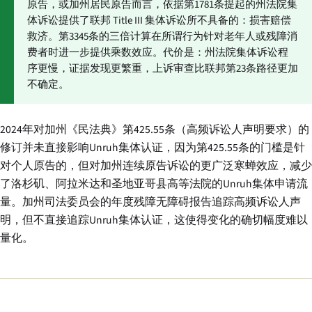
原告，或加州居民原告而言，依据第1781条提起的州法院集
体诉讼提供了联邦 Title III 集体诉讼所不具备的：损害赔偿
救济。第3345条的三倍计算在所谓行为针对老年人或残障消
费者时进一步提供乘数效应。代价是：州法院集体诉讼程
序更慢，证据发现更繁重，上诉审查比联邦第23条路径更加
不确定。
2024年对加州《民法典》第425.55条（高频诉讼人声明要求）的
修订并未直接影响Unruh集体认证，因为第425.55条的门槛是针
对个人原告的，但对加州连续原告诉讼的更广泛寒蝉效应，减少
了洛杉矶、阿拉米达和圣地亚哥县高等法院的Unruh集体申请流
量。加州司法委员会的年度残障无障碍报告追踪高频诉讼人声
明，但不直接追踪Unruh集体认证，这使得变化的确切幅度难以
量化。