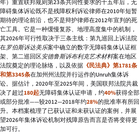
年）重置联邦规则第23条共同性要求的十五年后，无
障碍集体诉讼既不是残障权利诉讼律师在2010年短暂
期待的理论前沿，也不是辩护律师在2012年宣判的死
亡工具。它是一种缓慢复苏、地理高度集中的机制，
其2026年可行性取决于三条主线：第九巡回上诉法院
在
罗伯斯诉达美乐
案中确立的数字无障碍集体认证框
架、第二巡回区
安德鲁斯诉布利克艺术材料
案在地区
法院奠定的理论脉络，以及依据
《民法典》第1781条
和第3345条
在加州州法院并行运作的Unruh集体诉
讼。据估计，2020年至2025年间，美国联邦法院共裁
决了超过
180起
无障碍集体认证申请，约
40%
获得全部
或部分批准——较2012—2018年约
28%
的批准率有所回
升。本档案梳理了已获认证和未获认证的案例，并展
望2026年集体诉讼机制对残障原告而言是否将变得更
加可行。