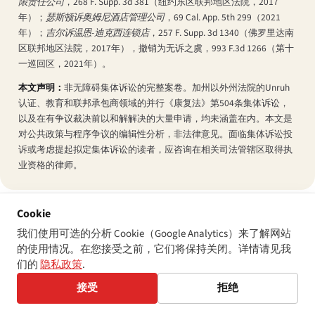
限责任公司
，268 F. Supp. 3d 381（纽约东区联邦地区法院，2017
年）；
瑟斯顿诉奥姆尼酒店管理公司
，69 Cal. App. 5th 299（2021
年）；
吉尔诉温恩-迪克西连锁店
，257 F. Supp. 3d 1340（佛罗里达南
区联邦地区法院，2017年），撤销为无诉之虞，993 F.3d 1266（第十
一巡回区，2021年）。
本文声明：
非无障碍集体诉讼的完整案卷。加州以外州法院的Unruh
认证、教育和联邦承包商领域的并行《康复法》第504条集体诉讼，
以及在有争议裁决前以和解解决的大量申请，均未涵盖在内。本文是
对公共政策与程序争议的编辑性分析，非法律意见。面临集体诉讼投
诉或考虑提起拟定集体诉讼的读者，应咨询在相关司法管辖区取得执
业资格的律师。
Cookie
我们使用可选的分析 Cookie（Google Analytics）来了解网站
的使用情况。在您接受之前，它们将保持关闭。详情请见我
标签
们的
隐私政策
.
ada
class-actions
litigation
federal-courts
us-law
data
接受
拒绝