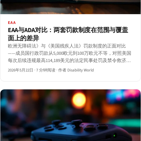
EAA
EAA与ADA对比：两套罚款制度在范围与覆盖
面上的差异
欧洲无障碍法》与《美国残疾人法》罚款制度的正面对比
——成员国行政罚款从5,000欧元到100万欧元不等，对照美国
每次后续违规最高114,189美元的法定民事处罚及禁令救济与
律师费。
2026年5月22日
·
7 分钟阅读
·
作者 Disability World