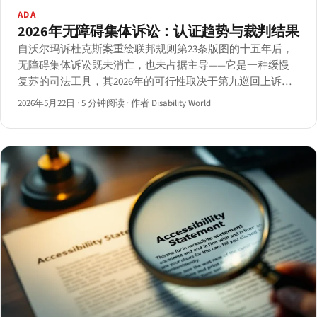
ADA
2026年无障碍集体诉讼：认证趋势与裁判结果
自沃尔玛诉杜克斯案重绘联邦规则第23条版图的十五年后，
无障碍集体诉讼既未消亡，也未占据主导——它是一种缓慢
复苏的司法工具，其2026年的可行性取决于第九巡回上诉法
院的Robles框架与加州Unruh集体诉讼的走向。
2026年5月22日
·
5 分钟阅读
·
作者 Disability World