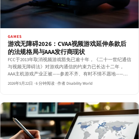
GAMES
游戏无障碍2026：CVAA视频游戏延伸条款后
的法规格局与AAA发行商现状
FCC于2013年取消视频游戏豁免已逾十年，《二十一世纪通信
与视频无障碍法》对游戏内通信的约束力已长达十二年，
AAA主机游戏产业正被——参差不齐、有时不情不愿地——纳
入可识别的无障碍功能基准。
2026年5月22日
·
6 分钟阅读
·
作者 Disability World