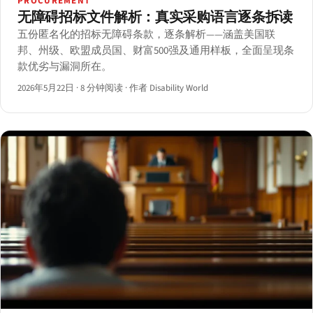
PROCUREMENT
无障碍招标文件解析：真实采购语言逐条拆读
五份匿名化的招标无障碍条款，逐条解析——涵盖美国联
邦、州级、欧盟成员国、财富500强及通用样板，全面呈现条
款优劣与漏洞所在。
2026年5月22日
·
8 分钟阅读
·
作者 Disability World