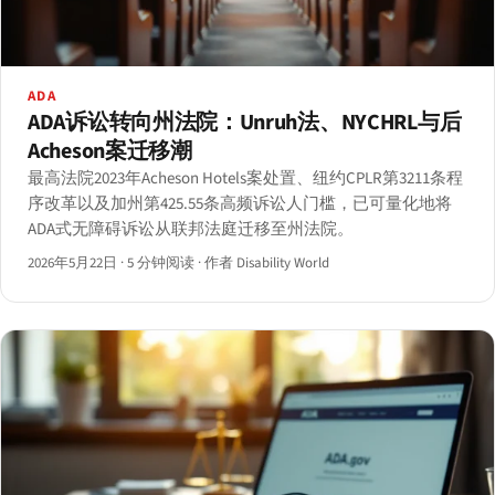
ADA
ADA诉讼转向州法院：Unruh法、NYCHRL与后
Acheson案迁移潮
最高法院2023年Acheson Hotels案处置、纽约CPLR第3211条程
序改革以及加州第425.55条高频诉讼人门槛，已可量化地将
ADA式无障碍诉讼从联邦法庭迁移至州法院。
2026年5月22日
·
5 分钟阅读
·
作者 Disability World