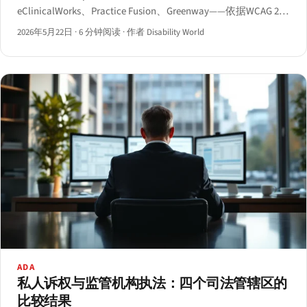
eClinicalWorks、Practice Fusion、Greenway——依据WCAG 2.1
AA和HHS第504条2024年5月最终规则进行审计。
2026年5月22日
·
6 分钟阅读
·
作者 Disability World
ADA
私人诉权与监管机构执法：四个司法管辖区的
比较结果