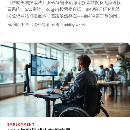
《帮助美国投票法》(HAVA) 曾承诺每个投票站配备无障碍投
票系统。GAO审计、Rutgers投票率数据、BMD验证研究和选
民登记网站扫描显示，差距依然存在——而ADA第二章的网站
合规截止日期即将在2027年到来。
2026年7月9日
·
2 分钟阅读
·
作者 Disability World
EMPLOYMENT