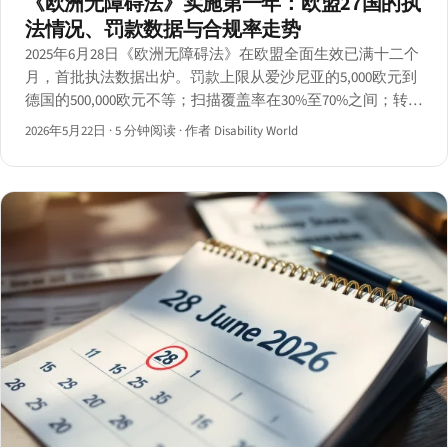
《欧洲无障碍法》实施第一年：欧盟27国的执
法情况、罚款数据与合规率走势
2025年6月28日《欧洲无障碍法》在欧盟全面生效已满十二个
月，首批执法数据出炉。罚款上限从爱沙尼亚的5,000欧元到
德国的500,000欧元不等；扫描覆盖率在30%至70%之间；转置
进展仍不均衡。
2026年5月22日
·
5 分钟阅读
·
作者 Disability World