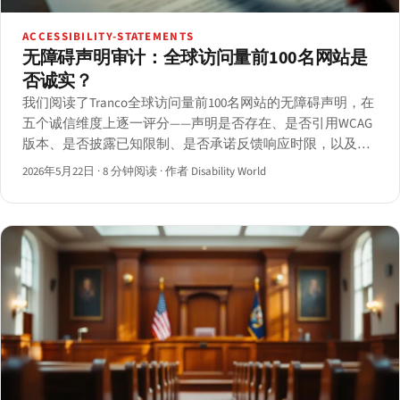
ACCESSIBILITY-STATEMENTS
无障碍声明审计：全球访问量前100名网站是
否诚实？
我们阅读了Tranco全球访问量前100名网站的无障碍声明，在
五个诚信维度上逐一评分——声明是否存在、是否引用WCAG
版本、是否披露已知限制、是否承诺反馈响应时限，以及声
明内容与axe-core扫描结果之间的差距。
2026年5月22日
·
8 分钟阅读
·
作者 Disability World