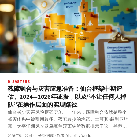
DISASTERS
残障融合与灾害应急准备：仙台框架中期评
估、2024—2026年证据，以及“不让任何人掉
队”在操作层面的实现路径
仙台减少灾害风险框架实施十一年来，残障融合依然是整个
减灾体系中被引用最多、落实最少的承诺。土耳其-叙利亚地
震、太平洋飓风季及乌克兰流离失所数据揭示了这一差距的
持续存在。
2026年5月22日
·
1 分钟阅读
·
作者 Disability World