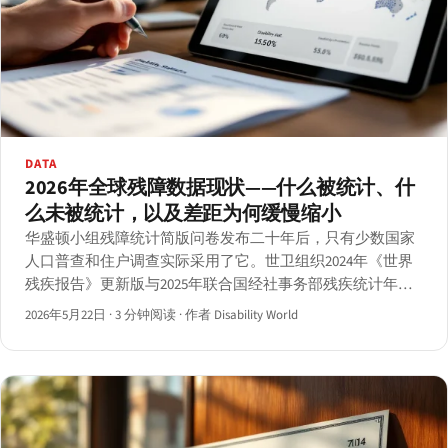
DATA
2026年全球残障数据现状——什么被统计、什
么未被统计，以及差距为何缓慢缩小
华盛顿小组残障统计简版问卷发布二十年后，只有少数国家
人口普查和住户调查实际采用了它。世卫组织2024年《世界
残疾报告》更新版与2025年联合国经社事务部残疾统计年鉴
揭示了2026年的数字与缺口。
2026年5月22日
·
3 分钟阅读
·
作者 Disability World