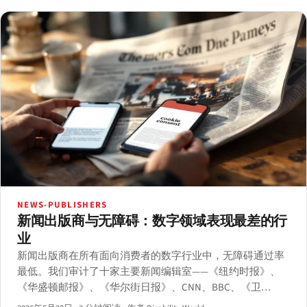
NEWS-PUBLISHERS
新闻出版商与无障碍：数字领域表现最差的行
业
新闻出版商在所有面向消费者的数字行业中，无障碍通过率
最低。我们审计了十家主要新闻编辑室——《纽约时报》、
《华盛顿邮报》、《华尔街日报》、CNN、BBC、《卫
报》、路透社、彭博社、Axios、Politico——涵盖文章页面、