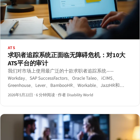
ATS
求职者追踪系统正面临无障碍危机：对10大
ATS平台的审计
我们对市场上使用最广泛的十款求职者追踪系统——
Workday、SAP SuccessFactors、Oracle Taleo、iCIMS、
Greenhouse、Lever、BambooHR、Workable、JazzHR和
SmartRecruiters——的候选人端流程进行了基于axe-core的自
2026年5月22日
·
6 分钟阅读
·
作者 Disability World
动化审计及人工键盘和屏幕阅读器评测。