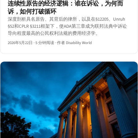
连续性原告的经济逻辑：谁在诉讼，为何而
诉，如何打破循环
深度剖析具名原告、其背后的律所，以及在§12205、Unruh
§52和CPLR §3211框架下，使ADA第三章成为联邦法典中诉讼
导向程度最高的公民权利法规的费用经济学。
2026年5月22日
·
5 分钟阅读
·
作者 Disability World