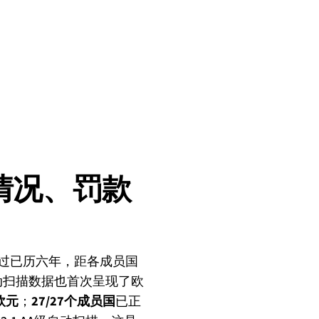
情况、罚款
过已历六年，距各成员国
动扫描数据也首次呈现了欧
欧元
；
27/27个成员国
已正