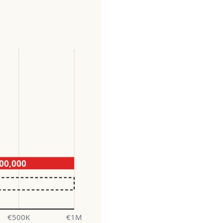
00,000
€500K
€1M