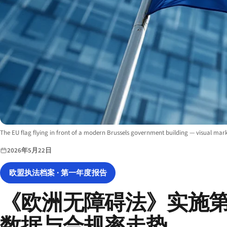
Image description:
The EU flag flying in front of a modern Brussels government building — visual marke
2026年5月22日
欧盟执法档案 · 第一年度报告
《欧洲无障碍法》实施第
数据与合规率走势