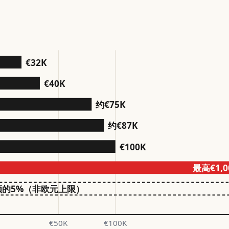
€32K
€40K
约€75K
约€87K
€100K
最高€1,0
额的5%（非欧元上限）
€50K
€100K