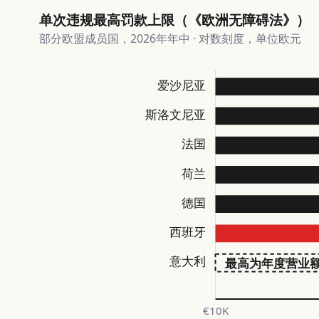
单次违规最高罚款上限（《欧洲无障碍法》）
部分欧盟成员国，2026年年中 · 对数刻度，单位欧元
爱沙尼亚
斯洛文尼亚
法国
荷兰
德国
西班牙
意大利
最高为年度营业
€10K