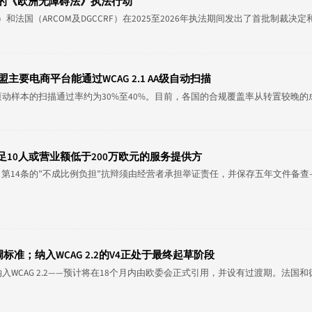
的《欧洲无障碍法》执法行动
和法国（ARCOM及DGCCRF）在2025至2026年执法期间发出了首批制裁
主要电商平台能通过WCAG 2.1 AA级自动扫描
一滚动样本的扫描通过率约为30%至40%。目前，各国的合规覆盖率从转置较晚的
10人或营业额低于200万欧元的服务提供方
端。第14条的”不成比例负担”抗辩须由经营者承担举证责任，并保存五年文件备
参考协调标准；纳入WCAG 2.2的V4正处于最终起草阶段
。V4——纳入WCAG 2.2——预计将在18个月内由欧委会正式引用，并设有过渡期。法国和