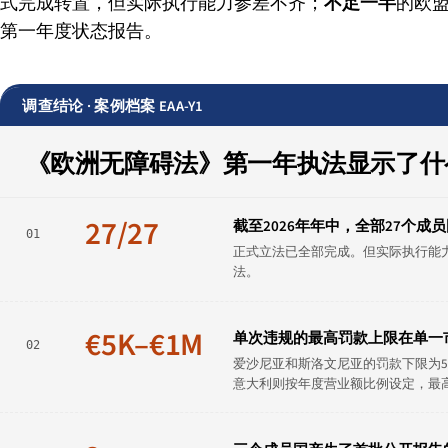
式完成转置，但实际执行能力参差不齐；
不足一半
的欧盟
第一年度状态报告。
调查结论 · 案例档案 EAA-Y1
《欧洲无障碍法》第一年执法显示了什
27/27
截至2026年年中，全部27个成员国
01
正式立法已全部完成。但实际执行能
法。
€5K–€1M
单次违规的最高罚款上限在单一
02
爱沙尼亚和斯洛文尼亚的罚款下限为5,00
意大利则按年度营业额比例设定，最