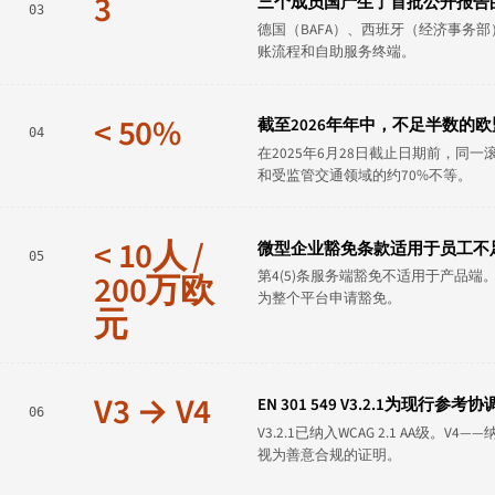
3
三个成员国产生了首批公开报告
03
德国（BAFA）、西班牙（经济事务部）
账流程和自助服务终端。
< 50%
截至2026年年中，不足半数的欧盟
04
在2025年6月28日截止日期前，同
和受监管交通领域的约70%不等。
< 10人 /
微型企业豁免条款适用于员工不足
05
第4(5)条服务端豁免不适用于产品
200万欧
为整个平台申请豁免。
元
V3 → V4
EN 301 549 V3.2.1为现行
06
V3.2.1已纳入WCAG 2.1 AA级
视为善意合规的证明。