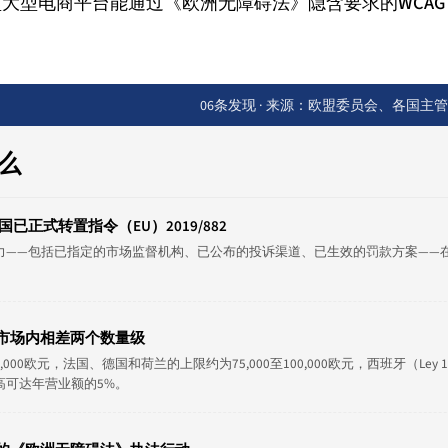
大型电商平台能通过《欧洲无障碍法》隐含要求的WCAG 2
06条发现 · 来源：欧盟委员会、各国主
么
已正式转置指令（EU）2019/882
力——包括已指定的市场监督机构、已公布的投诉渠道、已生效的罚款方案——
市场内相差两个数量级
0欧元，法国、德国和荷兰的上限约为75,000至100,000欧元，西班牙（Ley 1
高可达年营业额的5%。