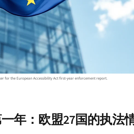
r for the European Accessibility Act first-year enforcement report.
一年：欧盟27国的执法