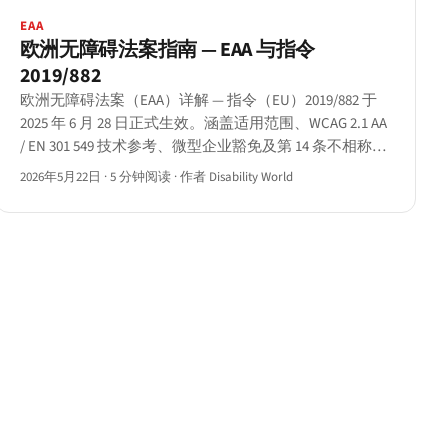
EAA
欧洲无障碍法案指南 — EAA 与指令
2019/882
欧洲无障碍法案（EAA）详解 — 指令（EU）2019/882 于
2025 年 6 月 28 日正式生效。涵盖适用范围、WCAG 2.1 AA
/ EN 301 549 技术参考、微型企业豁免及第 14 条不相称负
担抗辩（含五年存档要求）。
2026年5月22日
·
5 分钟阅读
·
作者 Disability World