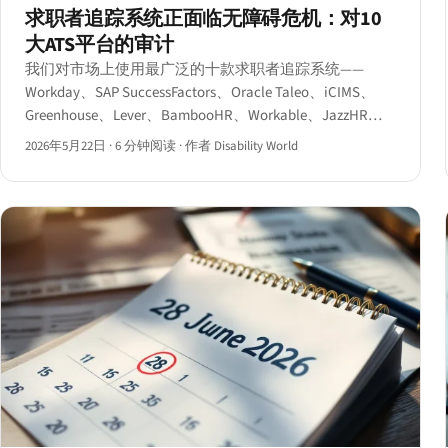
求职者追踪系统正面临无障碍危机：对10
大ATS平台的审计
我们对市场上使用最广泛的十款求职者追踪系统——
Workday、SAP SuccessFactors、Oracle Taleo、iCIMS、
Greenhouse、Lever、BambooHR、Workable、JazzHR和
SmartRecruiters——的候选人端流程进行了基于axe-core
2026年5月22日
·
6 分钟阅读
·
作者 Disability World
的自动化审计及人工键盘和屏幕阅读器评测。