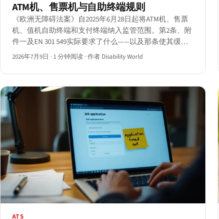
ATM机、售票机与自助终端规则
《欧洲无障碍法案》自2025年6月28日起将ATM机、售票
机、值机自助终端和支付终端纳入监管范围。第2条、附
件一及EN 301 549实际要求了什么——以及那条使其缓和
的20年祖父条款。
2026年7月9日
·
1 分钟阅读
·
作者 Disability World
ATS