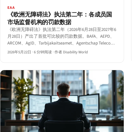
EAA
《欧洲无障碍法》执法第二年：各成员国
市场监督机构的罚款数据
《欧洲无障碍法》执法第二年（2026年6月28日至2027年6
月28日）产出了首批可比较的罚款数据。BAFA、AEPD、
ARCOM、AgID、Tarbijakaitseamet、Agentschap Telecom
以及新成立的比利时AIBE均已公开发布执法行动记录。
2026年5月22日
·
6 分钟阅读
·
作者 Disability World