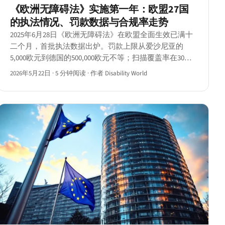
《欧洲无障碍法》实施第一年：欧盟27国
的执法情况、罚款数据与合规率走势
2025年6月28日《欧洲无障碍法》在欧盟全面生效已满十
二个月，首批执法数据出炉。罚款上限从爱沙尼亚的
5,000欧元到德国的500,000欧元不等；扫描覆盖率在30%
至70%之间；转置进展仍不均衡。
2026年5月22日
·
5 分钟阅读
·
作者 Disability World