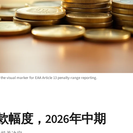
 the visual marker for EAA Article 13 penalty-range reporting.
款幅度，2026年中期