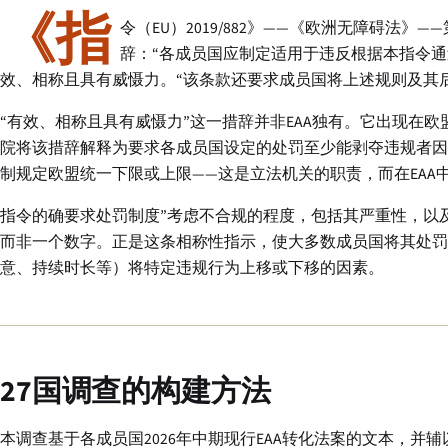
《指
令（EU）2019/882》——《欧洲无障碍法
辞：“各成员国应制定适用于违反根据本指令
效、相称且具有威慑力。“该条款还要求成员国将上述规则及其
“有效、相称且具有威慑力”这一措辞并非EAA独有。它出现在
院将该措辞解释为要求各成员国设定的处罚至少能剥夺违规者因
制规定欧盟统一下限或上限——这是立法机关的职责，而在EAA
指令的确要求处罚制度”考虑不合规的程度，包括其严重性，以
而非一个数字。正是这条相称性指示，使大多数成员国将其处罚
意、持续时长等）将特定违规行为上移或下移的因素。
27国调查的构建方法
本调查基于各成员国2026年中期现行EAA转化法案的文本，