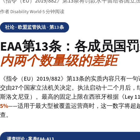
《指令（EU）2019/882》第13条将罚款水平留给各国
作者 Disability World
·
5 分钟阅读
社论
· 欧盟监管执法 · 第13条
EAA第13条：各成员国
内两个数量级的差距
《指令（EU）2019/882》第13条的实质内容只有
交由27个国家立法机关决定。执法启动十二个月后，
斯洛文尼亚）。最高的固定上限在西班牙根据《Ley 11/
5%
——适用于最大型被覆盖运营商时，这一数字将超越
查。
调查结论 · 案卷EAA-A13