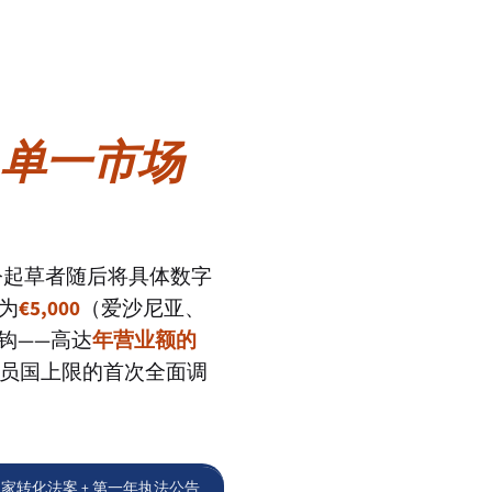
—单一市场
令起草者随后将具体数字
为
€5,000
（爱沙尼亚、
钩——高达
年营业额的
成员国上限的首次全面调
项国家转化法案 + 第一年执法公告