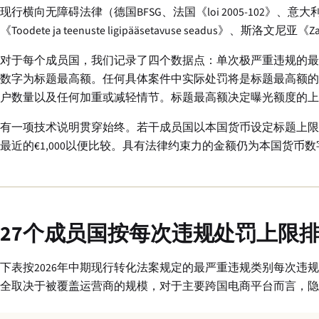
现行横向无障碍法律（德国BFSG、法国《loi 2005-102》、意大
《Toodete ja teenuste ligipääsetavuse seadus》
对于每个成员国，我们记录了四个数据点：单次极严重违规的最
数字为标题最高额。任何具体案件中实际处罚将是标题最高额的
户数量以及任何加重或减轻情节。标题最高额决定曝光额度的上
有一项技术说明贯穿始终。若干成员国以本国货币设定标题上限；
最近的€1,000以便比较。具有法律约束力的金额仍为本国货币数
27个成员国按每次违规处罚上限
下表按2026年中期现行转化法案规定的最严重违规类别每次违
全取决于被覆盖运营商的规模，对于主要跨国电商平台而言，隐