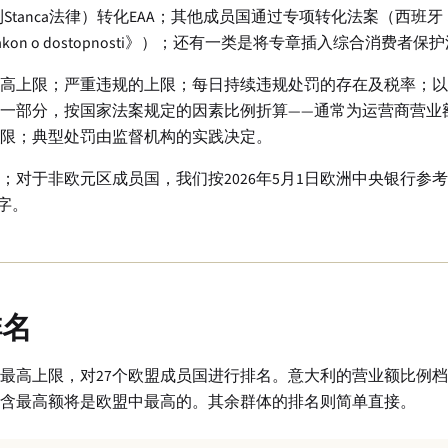
利Stanca法律）转化EAA；其他成员国通过专项转化法案（西班牙《Le
、斯洛文尼亚《Zakon o dostopnosti》）；还有一类是将专章插入综合消费者
高上限；严重违规的上限；每日持续违规处罚的存在及税率；以
一部分，按国家法案规定的因素比例折算——通常为运营商营业
限；典型处罚由监督机构的实践决定。
对于非欧元区成员国，我们按2026年5月1日欧洲中央银行参
字。
排名
规最高上限，对27个欧盟成员国进行排名。意大利的营业额比例
含最高额将是欧盟中最高的。其余群体的排名则简单直接。