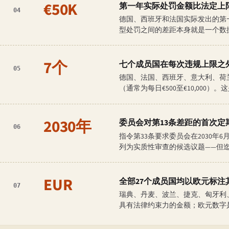
€50K
第一年实际处罚金额比法定上
04
德国、西班牙和法国实际发出的第一年罚
型处罚之间的差距本身就是一个数
7个
七个成员国在每次违规上限之
05
德国、法国、西班牙、意大利、荷
（通常为每日€500至€10,00
2030年
委员会对第13条差距的首次定期
06
指令第33条要求委员会在2030年
列为实质性审查的候选议题——但
EUR
全部27个成员国均以欧元标注
07
瑞典、丹麦、波兰、捷克、匈牙利
具有法律约束力的金额；欧元数字