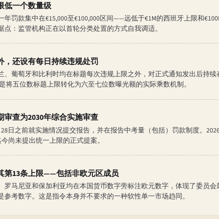
限低一个数量级
款集中在€15,000至€100,000区间——远低于€1M的西班牙上限和€1
据点：监管机构正在以首轮分类处置的方式自我调适。
外，还设有每日持续违规处罚
兰、葡萄牙和比利时均在标题每次违规上限之外，对正式通知发出后持续
0）。这是将五位数标题上限转化为六至七位数曝光额的实际乘数机制。
审查为2030年综合实施审查
6月28日之前就实施情况提交报告，并在报告中考量（包括）罚款制度。202
迄今尚未提出统一上限的正式提案。
其第13条上限——包括非欧元区成员
、罗马尼亚和保加利亚均在本国货币数字旁标注欧元数字，体现了委员会
是参考数字。这是指令本身并不要求的一种软性单一市场趋同。