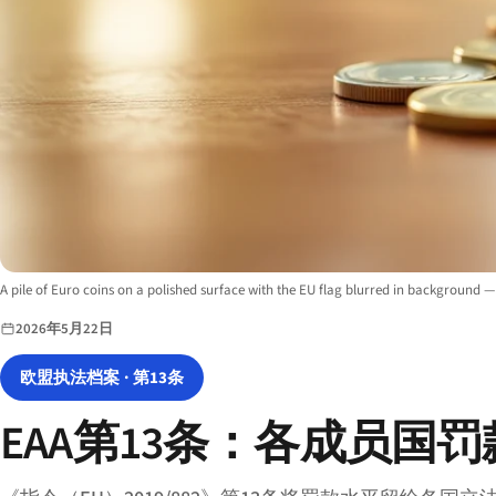
Image description:
A pile of Euro coins on a polished surface with the EU flag blurred in background —
2026年5月22日
欧盟执法档案 · 第13条
EAA第13条：各成员国罚