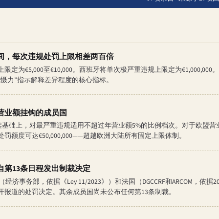
间，每次违规处罚上限相差两百倍
€5,000至€10,000。西班牙将单次极严重违规上限定为€1,000,00
威慑力”指示解释差异程度的核心指标。
营业额挂钩的成员国
tanca法律框架基础上，对最严重违规适用不超过年营业额5%的比例档次。对于欧
额度可达€50,000,000——超越欧洲大陆所有固定上限体制。
自第13条日程发出制裁决定
经济事务部，依据《Ley 11/2023》）和法国（DGCCRF和ARCOM，依据20
公开报道的处罚决定。其余成员国尚未公布任何第13条制裁。