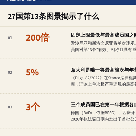
27国第13条图景揭示了什么
200倍
固定上限最低与最高成员国之
01
爱沙尼亚和斯洛文尼亚将单次违规上限定为
员国对第13条”有效、相称且具有
5%
意大利是唯一将最高档次与年
02
《D.lgs. 82/2022》在S
商，理论上单次极严重违规的最高处罚
3个
三个成员国已在第一年根据各
03
德国（BAFA，依据BFSG）、西班牙（
2026年执法窗口期内发出了首批