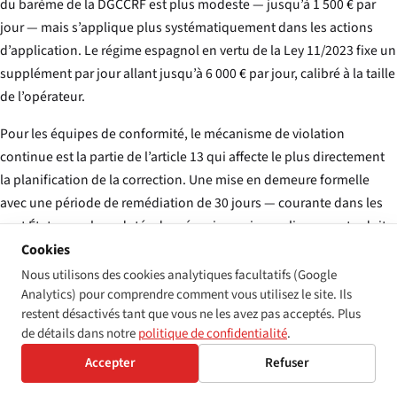
du barème de la DGCCRF est plus modeste — jusqu’à 1 500 € par
jour — mais s’applique plus systématiquement dans les actions
d’application. Le régime espagnol en vertu de la Ley 11/2023 fixe un
supplément par jour allant jusqu’à 6 000 € par jour, calibré à la taille
de l’opérateur.
Pour les équipes de conformité, le mécanisme de violation
continue est la partie de l’article 13 qui affecte le plus directement
la planification de la correction. Une mise en demeure formelle
avec une période de remédiation de 30 jours — courante dans les
sept États membres dotés de mécanismes journaliers — se traduit,
au taux applicable le plus élevé (Italie, 10 000 €/jour), par 300 000 €
Cookies
d’exposition en plus du plafond par infraction. Aux taux français, la
Nous utilisons des cookies analytiques facultatifs (Google
Analytics) pour comprendre comment vous utilisez le site. Ils
même fenêtre de 30 jours représente 45 000 €. Les États membres
restent désactivés tant que vous ne les avez pas acceptés. Plus
sans mécanisme journalier — la plupart de la cohorte Europe
de détails dans notre
politique de confidentialité
.
centrale et orientale, ainsi que les pays nordiques — s’appuient
Accepter
Refuser
uniquement sur le plafond du titre pour leur dissuasion.