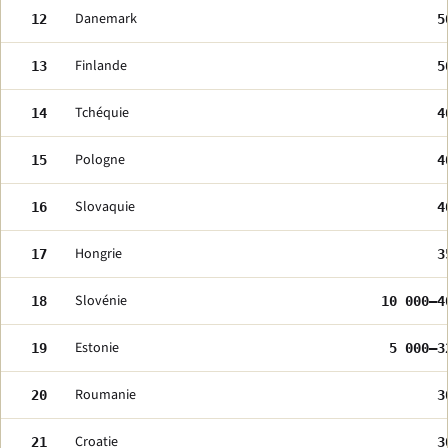
Danemark
12
5
Finlande
13
5
Tchéquie
14
4
Pologne
15
4
Slovaquie
16
4
Hongrie
17
3
Slovénie
18
10 000–4
Estonie
19
5 000–3
Roumanie
20
3
Croatie
21
3