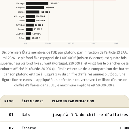
Portugal
250 000 €
Belgique
200 000 €
Irlande
150 000 €
Allemagne
100 000 €
Grèce
100 000 €
Pays-Bas
87 000 €
France
75 000 €
Autriche
60 000 €
Suède
50 000 €
0 €
250 K€
500 K€
750 K€
1 M€
Dix premiers États membres de l’UE par plafond par infraction de l’article 13 EAA,
mi-2026. Le plafond fixe espagnol de 1 000 000 € (mis en évidence) est quatre fois
supérieur au plafond fixe suivant (Portugal, 250 000 €) et vingt fois le plancher de la
cohorte affiché ici (Suède, 50 000 €). L’Italie est exclue de la comparaison des barres
car son plafond est fixé à jusqu’à 5 % du chiffre d’affaires annuel plutôt qu’une
figure fixe en euros — appliqué à un opérateur couvert avec 1 milliard d’euros de
chiffre d’affaires dans l’UE, le maximum implicite est 50 000 000 €.
États membres de l’UE classés par plafond de sanction par infraction selon l’
RANG
ÉTAT MEMBRE
PLAFOND PAR INFRACTION
Italie
01
jusqu’à 5 % du chiffre d’affaires
Espagne
02
1 00