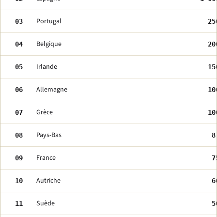
Portugal
03
25
Belgique
04
20
Irlande
05
15
Allemagne
06
10
Grèce
07
10
Pays-Bas
08
8
France
09
7
Autriche
10
6
Suède
11
5