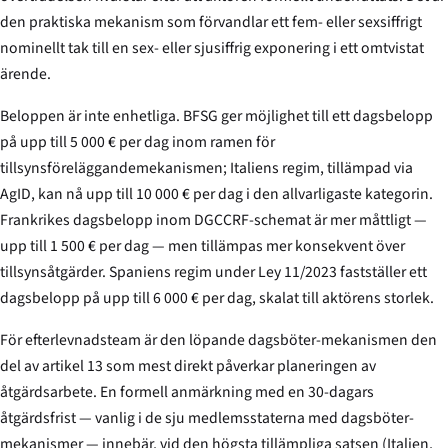
den praktiska mekanism som förvandlar ett fem- eller sexsiffrigt
nominellt tak till en sex- eller sjusiffrig exponering i ett omtvistat
ärende.
Beloppen är inte enhetliga. BFSG ger möjlighet till ett dagsbelopp
på upp till 5 000 € per dag inom ramen för
tillsynsföreläggandemekanismen; Italiens regim, tillämpad via
AgID, kan nå upp till 10 000 € per dag i den allvarligaste kategorin.
Frankrikes dagsbelopp inom DGCCRF-schemat är mer måttligt —
upp till 1 500 € per dag — men tillämpas mer konsekvent över
tillsynsåtgärder. Spaniens regim under Ley 11/2023 fastställer ett
dagsbelopp på upp till 6 000 € per dag, skalat till aktörens storlek.
För efterlevnadsteam är den löpande dagsböter-mekanismen den
del av artikel 13 som mest direkt påverkar planeringen av
åtgärdsarbete. En formell anmärkning med en 30-dagars
åtgärdsfrist — vanlig i de sju medlemsstaterna med dagsböter-
mekanismer — innebär, vid den högsta tillämpliga satsen (Italien,