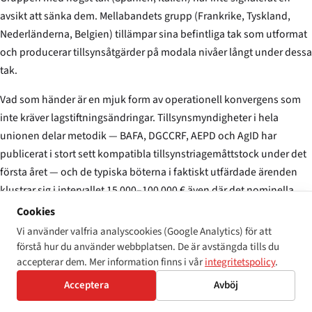
avsikt att sänka dem. Mellabandets grupp (Frankrike, Tyskland,
Nederländerna, Belgien) tillämpar sina befintliga tak som utformat
och producerar tillsynsåtgärder på modala nivåer långt under dessa
tak.
Vad som händer är en mjuk form av operationell konvergens som
inte kräver lagstiftningsändringar. Tillsynsmyndigheter i hela
unionen delar metodik — BAFA, DGCCRF, AEPD och AgID har
publicerat i stort sett kompatibla tillsynstriagemåttstock under det
första året — och de typiska böterna i faktiskt utfärdade ärenden
klustrar sig i intervallet 15 000–100 000 € även där det nominella
taket är mycket högre. Det är den del av konvergensberättelsen
Cookies
som artikel 13-spridningen inte fångar: i praktiken utnyttjar de
Vi använder valfria analyscookies (Google Analytics) för att
första tillsynsårets böter inte spridningen.
förstå hur du använder webbplatsen. De är avstängda tills du
accepterar dem. Mer information finns i vår
integritetspolicy
.
Kommissionens genomförandenot från 2026 beskriver spridningen
Acceptera
Avböj
som “ett område för övervakning snarare än för omedelbara
åtgärder.” Den substantiella 2030-översynen är det första planerade