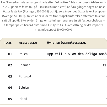
Tio EU-medlemsstater rangordnade efter EAA artikel 13-tak per överträdelse, mitt-
2026. Spaniens fasta tak på 1 000 000 € (markerat) är fyra gånger högre än näst
högsta fasta tak (Portugal, 250 000 €) och tjugo gånger det lägsta taket i gruppen
(Sverige, 50 000 €). Italien är exkluderat från stapeljämförelsen eftersom taket är
satt till upp till 5 % av den årliga omsättningen snarare än ett fast eurobelopp —
tillämpat på en berörd aktör med 1 miljard € i EU-omsättning är det implicita
maximibeloppet 50 000 000 €.
EU:s medlemsstater rangordnade efter per-överträdelsetak för artikel 13 un
PLATS
MEDLEMSSTAT
ÖVRE PER-ÖVERTRÄDELSETAK
Italien
01
upp till 5 % av den årliga omsä
Spanien
02
€1
Portugal
03
Belgien
04
Irland
05