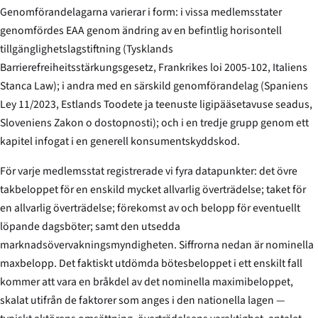
Genomförandelagarna varierar i form: i vissa medlemsstater
genomfördes EAA genom ändring av en befintlig horisontell
tillgänglighetslagstiftning (Tysklands
Barrierefreiheitsstärkungsgesetz
, Frankrikes loi 2005-102, Italiens
Stanca Law
); i andra med en särskild genomförandelag (Spaniens
Ley 11/2023, Estlands
Toodete ja teenuste ligipääsetavuse seadus
,
Sloveniens
Zakon o dostopnosti
); och i en tredje grupp genom ett
kapitel infogat i en generell konsumentskyddskod.
För varje medlemsstat registrerade vi fyra datapunkter: det övre
takbeloppet för en enskild mycket allvarlig överträdelse; taket för
en allvarlig överträdelse; förekomst av och belopp för eventuellt
löpande dagsböter; samt den utsedda
marknadsövervaknings­myndigheten. Siffrorna nedan är nominella
maxbelopp. Det faktiskt utdömda bötesbeloppet i ett enskilt fall
kommer att vara en bråkdel av det nominella maximibeloppet,
skalat utifrån de faktorer som anges i den nationella lagen —