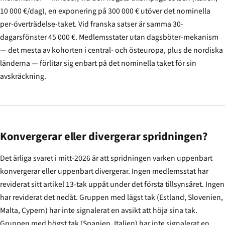
10 000 €/dag), en exponering på 300 000 € utöver det nominella
per-överträdelse-taket. Vid franska satser är samma 30-
dagarsfönster 45 000 €. Medlemsstater utan dagsböter-mekanism
— det mesta av kohorten i central- och östeuropa, plus de nordiska
länderna — förlitar sig enbart på det nominella taket för sin
avskräckning.
Konvergerar eller divergerar spridningen?
Det ärliga svaret i mitt-2026 är att spridningen varken uppenbart
konvergerar eller uppenbart divergerar. Ingen medlemsstat har
reviderat sitt artikel 13-tak uppåt under det första tillsynsåret. Ingen
har reviderat det nedåt. Gruppen med lägst tak (Estland, Slovenien,
Malta, Cypern) har inte signalerat en avsikt att höja sina tak.
Gruppen med högst tak (Spanien, Italien) har inte signalerat en