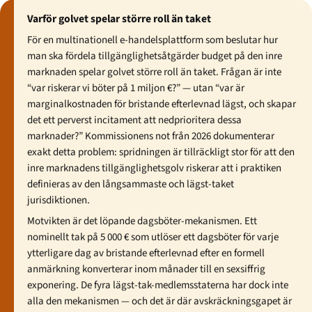
Varför golvet spelar större roll än taket
För en multinationell e-handelsplattform som beslutar hur
man ska fördela tillgänglighetsåtgärder budget på den inre
marknaden spelar golvet större roll än taket. Frågan är inte
“var riskerar vi böter på 1 miljon €?” — utan “var är
marginalkostnaden för bristande efterlevnad lägst, och skapar
det ett perverst incitament att nedprioritera dessa
marknader?” Kommissionens not från 2026 dokumenterar
exakt detta problem: spridningen är tillräckligt stor för att den
inre marknadens tillgänglighetsgolv riskerar att i praktiken
definieras av den långsammaste och lägst-taket
jurisdiktionen.
Motvikten är det löpande dagsböter-mekanismen. Ett
nominellt tak på 5 000 € som utlöser ett dagsböter för varje
ytterligare dag av bristande efterlevnad efter en formell
anmärkning konverterar inom månader till en sexsiffrig
exponering. De fyra lägst-tak-medlemsstaterna har dock inte
alla den mekanismen — och det är där avskräckningsgapet är