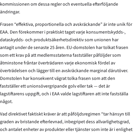
kommissionen om dessa regler och eventuella efterföljande
ändringar.
Frasen “effektiva, proportionella och avskräckande” är inte unik för
EAA. Den förekommer i praktiskt taget varje konsumentskydds-,
dataskydds- och produktsäkerhetsdirektiv som unionen har
antagit under de senaste 25 åren. EU-domstolen har tolkat frasen
som ett krav på att medlemsstaterna fastställer påföljder som
åtminstone fråntar överträdaren varje ekonomisk fördel av
överträdelsen och lägger till en avskräckande marginal därutöver.
Domstolen har konsekvent vägrat tolka frasen som att den
fastställer ett unionsövergripande golv eller tak — det är
lagstiftarens uppgift, och i EAA valde lagstiftaren att inte fastställa
något.
Vad direktivet faktiskt kräver är att påföljdsregimen “tar hänsyn till
graden av bristande efterlevnad, inbegripet dess allvarlighetsgrad,
och antalet enheter av produkter eller tjänster som inte är i enlighet