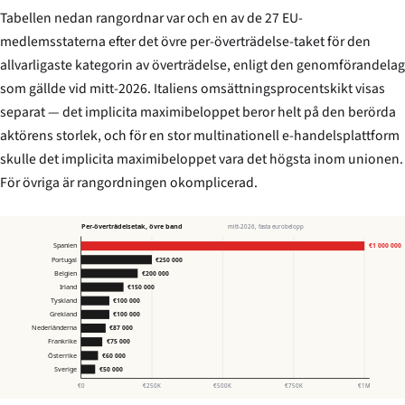
Tabellen nedan rangordnar var och en av de 27 EU-
medlemsstaterna efter det övre per-överträdelse-taket för den
allvarligaste kategorin av överträdelse, enligt den genomförandelag
som gällde vid mitt-2026. Italiens omsättningsprocentskikt visas
separat — det implicita maximibeloppet beror helt på den berörda
aktörens storlek, och för en stor multinationell e-handelsplattform
skulle det implicita maximibeloppet vara det högsta inom unionen.
För övriga är rangordningen okomplicerad.
Per-överträdelsetak, övre band
mitt-2026, fasta eurobelopp
Spanien
€1 000 000
Portugal
€250 000
Belgien
€200 000
Irland
€150 000
Tyskland
€100 000
Grekland
€100 000
Nederländerna
€87 000
Frankrike
€75 000
Österrike
€60 000
Sverige
€50 000
€0
€250K
€500K
€750K
€1M