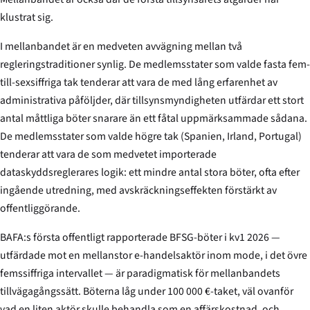
klustrat sig.
I mellanbandet är en medveten avvägning mellan två
regleringstraditioner synlig. De medlemsstater som valde fasta fem-
till-sexsiffriga tak tenderar att vara de med lång erfarenhet av
administrativa påföljder, där tillsynsmyndigheten utfärdar ett stort
antal måttliga böter snarare än ett fåtal uppmärksammade sådana.
De medlemsstater som valde högre tak (Spanien, Irland, Portugal)
tenderar att vara de som medvetet importerade
dataskyddsreglerares logik: ett mindre antal stora böter, ofta efter
ingående utredning, med avskräckningseffekten förstärkt av
offentliggörande.
BAFA:s första offentligt rapporterade BFSG-böter i kv1 2026 —
utfärdade mot en mellanstor e-handelsaktör inom mode, i det övre
femssiffriga intervallet — är paradigmatisk för mellanbandets
tillvägagångssätt. Böterna låg under 100 000 €-taket, väl ovanför
vad en liten aktör skulle behandla som en affärskostnad, och