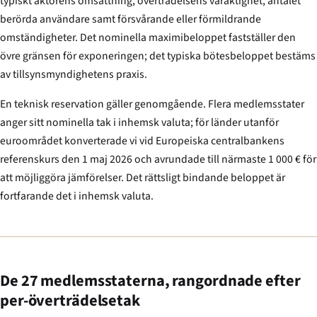
typiskt aktörens omsättning, överträdelsens varaktighet, antalet
berörda användare samt försvårande eller förmildrande
omständigheter. Det nominella maximibeloppet fastställer den
övre gränsen för exponeringen; det typiska bötesbeloppet bestäms
av tillsynsmyndighetens praxis.
En teknisk reservation gäller genomgående. Flera medlemsstater
anger sitt nominella tak i inhemsk valuta; för länder utanför
euroområdet konverterade vi vid Europeiska centralbankens
referenskurs den 1 maj 2026 och avrundade till närmaste 1 000 € för
att möjliggöra jämförelser. Det rättsligt bindande beloppet är
fortfarande det i inhemsk valuta.
De 27 medlemsstaterna, rangordnade efter
per-överträdelsetak