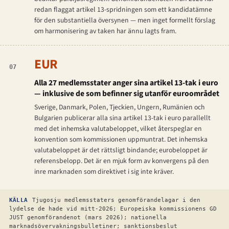
redan flaggat artikel 13-spridningen som ett kandidatämne
för den substantiella översynen — men inget formellt förslag
om harmonisering av taken har ännu lagts fram.
EUR
07
Alla 27 medlemsstater anger sina artikel 13-tak i euro
— inklusive de som befinner sig utanför euroområdet
Sverige, Danmark, Polen, Tjeckien, Ungern, Rumänien och
Bulgarien publicerar alla sina artikel 13-tak i euro parallellt
med det inhemska valutabeloppet, vilket återspeglar en
konvention som kommissionen uppmuntrat. Det inhemska
valutabeloppet är det rättsligt bindande; eurobeloppet är
referensbelopp. Det är en mjuk form av konvergens på den
inre marknaden som direktivet i sig inte kräver.
KÄLLA
Tjugosju medlemsstaters genomförandelagar i den
lydelse de hade vid mitt-2026; Europeiska kommissionens GD
JUST genomförandenot (mars 2026); nationella
marknadsövervakningsbulletiner; sanktionsbeslut