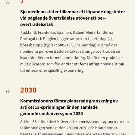
7
05
Sju medlemsstater tillämpar ett löpande dagsböter
vid pågående överträdelse utöver ett per-
överträdelsetak
Tyskland, Frankrike, Spanien, Italien, Nederländerna,
Portugal och Belgien lägger var och en till ett dagligt
bötesbelopp (typiskt 500–10 000 € per dag) ovanpå det
nominella per-överträdelse-taket så länge överträdelsen
kvarstår efter en formell anmärkning. Det är den praktiska
multiplikatorn som förvandlar ett femssiffrigt nominellt tak
till en sex- eller sjusiffrig exponering.
2030
06
Kommissionens första planerade granskning av
artikel 13-spridningen är den samlade
genomförandeöversynen 2030
Artikel 33 i direktivet kräver att kommissionen rapporterar om
tillämpningen senast den 28 juni 2030 och bland annat
beaktar påföljdsregimen. Genomförandenoten från 2026 har