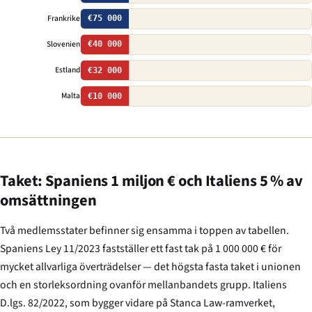
Frankrike
€75 000
Slovenien
€40 000
Estland
€32 000
Malta
€10 000
Taket: Spaniens 1 miljon € och Italiens 5 % av
omsättningen
Två medlemsstater befinner sig ensamma i toppen av tabellen.
Spaniens Ley 11/2023 fastställer ett fast tak på 1 000 000 € för
mycket allvarliga överträdelser — det högsta fasta taket i unionen
och en storleksordning ovanför mellanbandets grupp. Italiens
D.lgs. 82/2022, som bygger vidare på
Stanca Law
-ramverket,