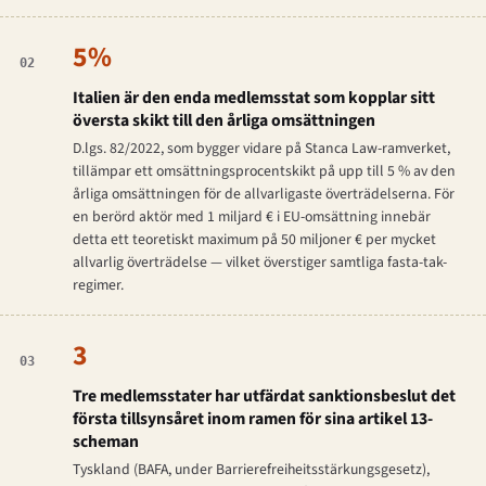
5%
02
Italien är den enda medlemsstat som kopplar sitt
översta skikt till den årliga omsättningen
D.lgs. 82/2022, som bygger vidare på
Stanca Law
-ramverket,
tillämpar ett omsättningsprocentskikt på upp till 5 % av den
årliga omsättningen för de allvarligaste överträdelserna. För
en berörd aktör med 1 miljard € i EU-omsättning innebär
detta ett teoretiskt maximum på 50 miljoner € per mycket
allvarlig överträdelse — vilket överstiger samtliga fasta-tak-
regimer.
3
03
Tre medlemsstater har utfärdat sanktionsbeslut det
första tillsynsåret inom ramen för sina artikel 13-
scheman
Tyskland (BAFA, under
Barrierefreiheitsstärkungsgesetz
),