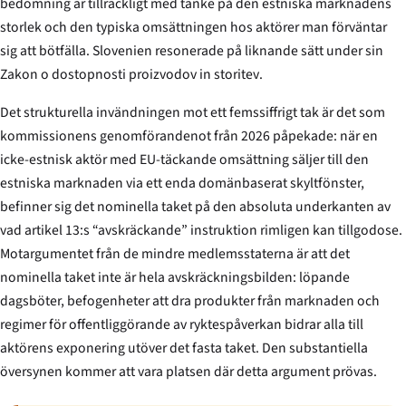
bedömning är tillräckligt med tanke på den estniska marknadens
storlek och den typiska omsättningen hos aktörer man förväntar
sig att bötfälla. Slovenien resonerade på liknande sätt under sin
Zakon o dostopnosti proizvodov in storitev
.
Det strukturella invändningen mot ett femssiffrigt tak är det som
kommissionens genomförandenot från 2026 påpekade: när en
icke-estnisk aktör med EU-täckande omsättning säljer till den
estniska marknaden via ett enda domänbaserat skyltfönster,
befinner sig det nominella taket på den absoluta underkanten av
vad artikel 13:s “avskräckande” instruktion rimligen kan tillgodose.
Motargumentet från de mindre medlemsstaterna är att det
nominella taket inte är hela avskräckningsbilden: löpande
dagsböter, befogenheter att dra produkter från marknaden och
regimer för offentliggörande av ryktespåverkan bidrar alla till
aktörens exponering utöver det fasta taket. Den substantiella
översynen kommer att vara platsen där detta argument prövas.