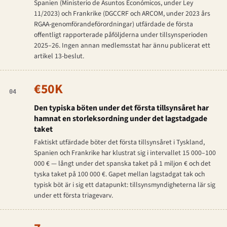
Spanien (Ministerio de Asuntos Económicos, under Ley
11/2023) och Frankrike (DGCCRF och ARCOM, under 2023 års
RGAA-genomförandeförordningar) utfärdade de första
offentligt rapporterade påföljderna under tillsynsperioden
2025–26. Ingen annan medlemsstat har ännu publicerat ett
artikel 13-beslut.
€50K
04
Den typiska böten under det första tillsynsåret har
hamnat en storleksordning under det lagstadgade
taket
Faktiskt utfärdade böter det första tillsynsåret i Tyskland,
Spanien och Frankrike har klustrat sig i intervallet 15 000–100
000 € — långt under det spanska taket på 1 miljon € och det
tyska taket på 100 000 €. Gapet mellan lagstadgat tak och
typisk böt är i sig ett datapunkt: tillsynsmyndigheterna lär sig
under ett första triagevarv.