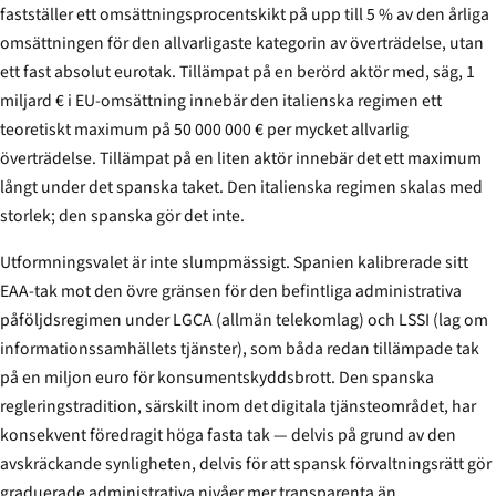
fastställer ett omsättningsprocentskikt på upp till 5 % av den årliga
omsättningen för den allvarligaste kategorin av överträdelse, utan
ett fast absolut eurotak. Tillämpat på en berörd aktör med, säg, 1
miljard € i EU-omsättning innebär den italienska regimen ett
teoretiskt maximum på 50 000 000 € per mycket allvarlig
överträdelse. Tillämpat på en liten aktör innebär det ett maximum
långt under det spanska taket. Den italienska regimen skalas med
storlek; den spanska gör det inte.
Utformningsvalet är inte slumpmässigt. Spanien kalibrerade sitt
EAA-tak mot den övre gränsen för den befintliga administrativa
påföljdsregimen under LGCA (allmän telekomlag) och LSSI (lag om
informationssamhällets tjänster), som båda redan tillämpade tak
på en miljon euro för konsumentskyddsbrott. Den spanska
regleringstradition, särskilt inom det digitala tjänsteområdet, har
konsekvent föredragit höga fasta tak — delvis på grund av den
avskräckande synligheten, delvis för att spansk förvaltningsrätt gör
graduerade administrativa nivåer mer transparenta än