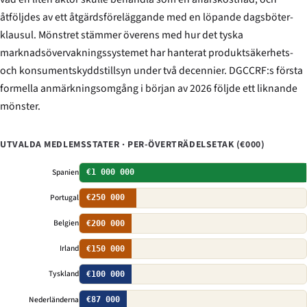
åtföljdes av ett åtgärdsföreläggande med en löpande dagsböter-
klausul. Mönstret stämmer överens med hur det tyska
marknadsövervakningssystemet har hanterat produktsäkerhets-
och konsumentskyddstillsyn under två decennier. DGCCRF:s första
formella anmärknings­omgång i början av 2026 följde ett liknande
mönster.
UTVALDA MEDLEMSSTATER · PER-ÖVERTRÄDELSETAK (€000)
Spanien
€1 000 000
Portugal
€250 000
Belgien
€200 000
Irland
€150 000
Tyskland
€100 000
Nederländerna
€87 000