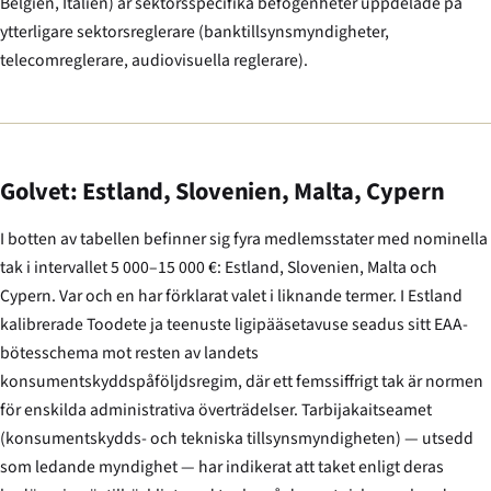
Belgien, Italien) är sektorsspecifika befogenheter uppdelade på
ytterligare sektorsreglerare (banktillsynsmyndigheter,
telecomreglerare, audiovisuella reglerare).
Golvet: Estland, Slovenien, Malta, Cypern
I botten av tabellen befinner sig fyra medlemsstater med nominella
tak i intervallet 5 000–15 000 €: Estland, Slovenien, Malta och
Cypern. Var och en har förklarat valet i liknande termer. I Estland
kalibrerade
Toodete ja teenuste ligipääsetavuse seadus
sitt EAA-
bötesschema mot resten av landets
konsumentskyddspåföljdsregim, där ett femssiffrigt tak är normen
för enskilda administrativa överträdelser. Tarbijakaitseamet
(konsumentskydds- och tekniska tillsynsmyndigheten) — utsedd
som ledande myndighet — har indikerat att taket enligt deras