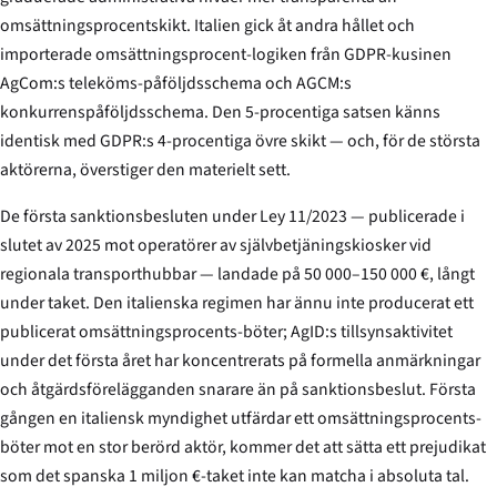
omsättningsprocentskikt. Italien gick åt andra hållet och
importerade omsättningsprocent-logiken från GDPR-kusinen
AgCom:s teleköms-påföljdsschema och AGCM:s
konkurrenspåföljdsschema. Den 5-procentiga satsen känns
identisk med GDPR:s 4-procentiga övre skikt — och, för de största
aktörerna, överstiger den materielt sett.
De första sanktionsbesluten under Ley 11/2023 — publicerade i
slutet av 2025 mot operatörer av självbetjäningskiosker vid
regionala transporthubbar — landade på 50 000–150 000 €, långt
under taket. Den italienska regimen har ännu inte producerat ett
publicerat omsättningsprocents-böter; AgID:s tillsynsaktivitet
under det första året har koncentrerats på formella anmärkningar
och åtgärdsförelägganden snarare än på sanktionsbeslut. Första
gången en italiensk myndighet utfärdar ett omsättningsprocents-
böter mot en stor berörd aktör, kommer det att sätta ett prejudikat
som det spanska 1 miljon €-taket inte kan matcha i absoluta tal.