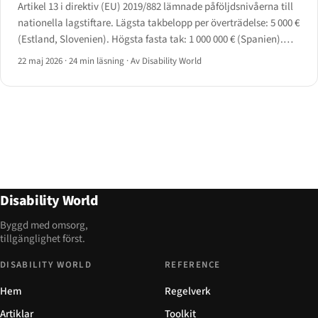
Artikel 13 i direktiv (EU) 2019/882 lämnade påföljdsnivåerna till
nationella lagstiftare. Lägsta takbelopp per överträdelse: 5 000 €
(Estland, Slovenien). Högsta fasta tak: 1 000 000 € (Spanien).
Italien knyter sitt övre skikt till 5 % av årsomsättningen.
22 maj 2026
·
24 min läsning
·
Av Disability World
Disability World
Byggd med omsorg,
tillgänglighet först.
DISABILITY WORLD
REFERENCE
Hem
Regelverk
Artiklar
Toolkit