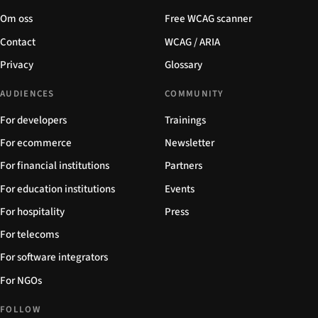
Om oss
Free WCAG scanner
Contact
WCAG / ARIA
Privacy
Glossary
AUDIENCES
COMMUNITY
For developers
Trainings
For ecommerce
Newsletter
For financial institutions
Partners
For education institutions
Events
For hospitality
Press
For telecoms
For software integrators
For NGOs
FOLLOW