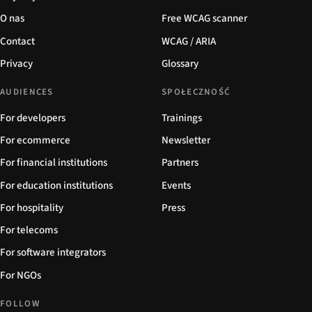
O nas
Free WCAG scanner
Contact
WCAG / ARIA
Privacy
Glossary
AUDIENCES
SPOŁECZNOŚĆ
For developers
Trainings
For ecommerce
Newsletter
For financial institutions
Partners
For education institutions
Events
For hospitality
Press
For telecoms
For software integrators
For NGOs
FOLLOW