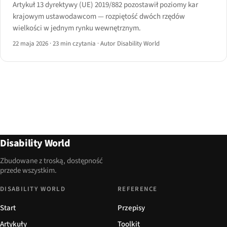
Artykuł 13 dyrektywy (UE) 2019/882 pozostawił poziomy kar
krajowym ustawodawcom — rozpiętość dwóch rzędów
wielkości w jednym rynku wewnętrznym.
22 maja 2026
·
23 min czytania
·
Autor Disability World
Disability World
Zbudowane z troską, dostępność
przede wszystkim.
DISABILITY WORLD
REFERENCE
Start
Przepisy
Artykuły
Toolkit