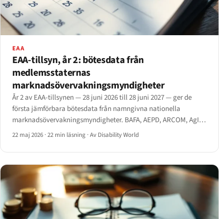
EAA
EAA-tillsyn, år 2: bötesdata från
medlemsstaternas
marknadsövervakningsmyndigheter
År 2 av EAA-tillsynen — 28 juni 2026 till 28 juni 2027 — ger de
första jämförbara bötesdata från namngivna nationella
marknadsövervakningsmyndigheter. BAFA, AEPD, ARCOM, AgID,
Tarbijakaitseamet, Agentschap Telecom och det nyinrättade
22 maj 2026
·
22 min läsning
·
Av Disability World
belgiska AIBE publicerar nu åtgärder på protokollet.