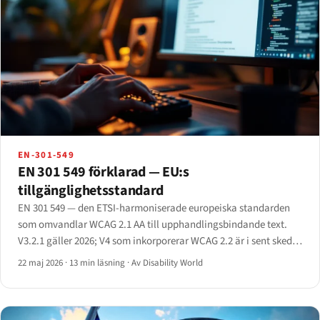
EN-301-549
EN 301 549 förklarad — EU:s
tillgänglighetsstandard
EN 301 549 — den ETSI-harmoniserade europeiska standarden
som omvandlar WCAG 2.1 AA till upphandlingsbindande text.
V3.2.1 gäller 2026; V4 som inkorporerar WCAG 2.2 är i sent skede
av utarbetning. Fullständig klausulvis genomgång.
22 maj 2026
·
13 min läsning
·
Av Disability World