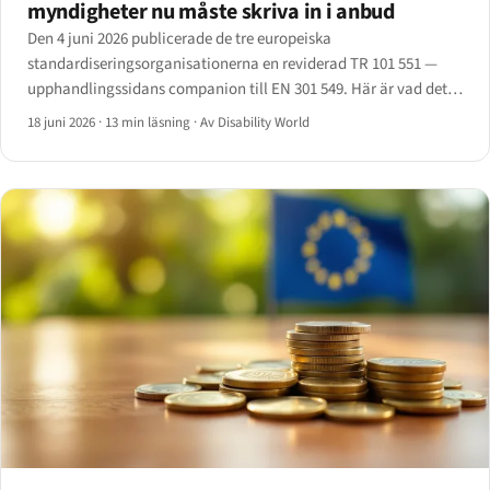
myndigheter nu måste skriva in i anbud
Den 4 juni 2026 publicerade de tre europeiska
standardiseringsorganisationerna en reviderad TR 101 551 —
upphandlingssidans companion till EN 301 549. Här är vad det
innebär för upphandlande myndigheter och de leverantörer som
18 juni 2026
·
13 min läsning
·
Av Disability World
lämnar anbud.