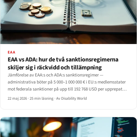
EAA
EAA vs ADA: hur de två sanktionsregimerna
skiljer sig i räckvidd och tillämpning
Jämförelse av EAA:s och ADA:s sanktionsregimer —
administrativa böter på 5 000–1 000 000 € i EU:s medlemsstater
mot federala sanktioner på upp till 192 768 USD per upprepat
brott i USA, plus förbudsföreläggande och advokatarvoden.
22 maj 2026
·
25 min läsning
·
Av Disability World