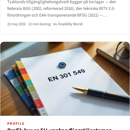
Tysklands tillgänglighetsregelverk bygger på tre lagar — den
federala BGG (2002, reformerad 2016), den tekniska BITV 2.0-
förordningen och EAA-transponerande BFSG (2021) —
kompletterade av sexton delstatslagstiftningar och BAFA:s
22 maj 2026
·
13 min läsning
·
Av Disability World
tillsynsaktivering 2025.
PROFILE