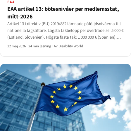
EAA
EAA artikel 13: bötesnivåer per medlemsstat,
mitt-2026
Artikel 13 i direktiv (EU) 2019/882 lämnade påföljdsnivåerna till
nationella lagstiftare. Lägsta takbelopp per överträdelse: 5 000 €
(Estland, Slovenien). Högsta fasta tak: 1 000 000 € (Spanien).
Italien knyter sitt övre skikt till 5 % av årsomsättningen.
22 maj 2026
·
24 min läsning
·
Av Disability World