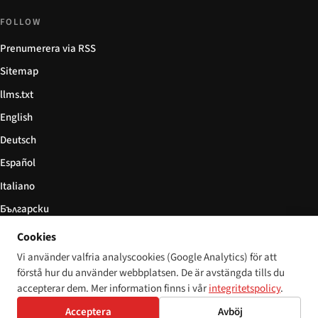
FOLLOW
Prenumerera via RSS
Sitemap
llms.txt
English
Deutsch
Español
Italiano
Български
简体中文
Cookies
Vi använder valfria analyscookies (Google Analytics) för att
förstå hur du använder webbplatsen. De är avstängda tills du
accepterar dem. Mer information finns i vår
integritetspolicy
.
© 2026 Disability World. Alla rättigheter förbehållna.
Cookie settings
English
Acceptera
Avböj
Deutsch
Español
Italiano
Български
简体中文
Polski
Français