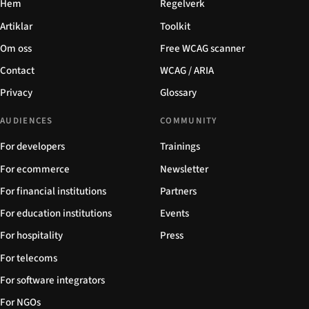
Hem
Regelverk
Artiklar
Toolkit
Om oss
Free WCAG scanner
Contact
WCAG / ARIA
Privacy
Glossary
AUDIENCES
COMMUNITY
For developers
Trainings
For ecommerce
Newsletter
For financial institutions
Partners
For education institutions
Events
For hospitality
Press
For telecoms
For software integrators
For NGOs