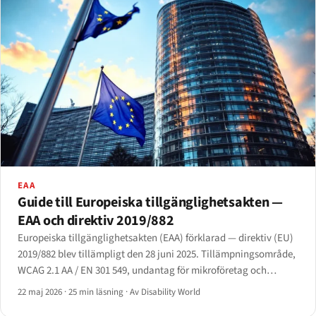
EAA
Guide till Europeiska tillgänglighetsakten —
EAA och direktiv 2019/882
Europeiska tillgänglighetsakten (EAA) förklarad — direktiv (EU)
2019/882 blev tillämpligt den 28 juni 2025. Tillämpningsområde,
WCAG 2.1 AA / EN 301 549, undantag för mikroföretag och
försvar mot oproportionerlig börda i artikel 14.
22 maj 2026
·
25 min läsning
·
Av Disability World