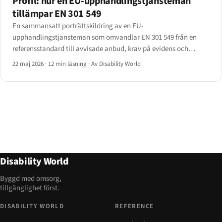
Profil: hur en EU-upphandlingstjänsteman
tillämpar EN 301 549
En sammansatt porträttskildring av en EU-
upphandlingstjänsteman som omvandlar EN 301 549 från en
referensstandard till avvisade anbud, krav på evidens och
efterhandsvillkor. Baserad på intervjuer med sju tjänstemän i
22 maj 2026
·
12 min läsning
·
Av Disability World
fem medlemsstater; identifierande uppgifter anonymiserade.
Disability World
Byggd med omsorg,
tillgänglighet först.
DISABILITY WORLD
REFERENCE