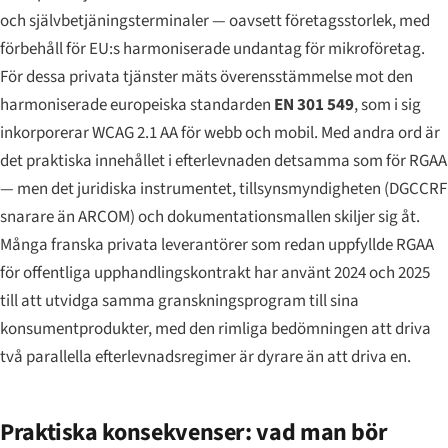
och självbetjäningsterminaler — oavsett företagsstorlek, med
förbehåll för EU:s harmoniserade undantag för mikroföretag.
För dessa privata tjänster mäts överensstämmelse mot den
harmoniserade europeiska standarden
EN 301 549
, som i sig
inkorporerar WCAG 2.1 AA för webb och mobil. Med andra ord är
det praktiska innehållet i efterlevnaden detsamma som för RGAA
— men det juridiska instrumentet, tillsynsmyndigheten (DGCCRF
snarare än ARCOM) och dokumentationsmallen skiljer sig åt.
Många franska privata leverantörer som redan uppfyllde RGAA
för offentliga upphandlingskontrakt har använt 2024 och 2025
till att utvidga samma granskningsprogram till sina
konsumentprodukter, med den rimliga bedömningen att driva
två parallella efterlevnadsregimer är dyrare än att driva en.
Praktiska konsekvenser: vad man bör