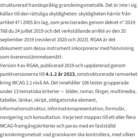
strukturerad franskspråkig granskningsmetodik. Det är inte i sig
källan till den rättsliga skyldigheten: skyldigheten härrör från
artikel 47 i 2005 års lag, som preciserades genom dekret
n° 2019-
768 du 24 juillet 2019
och det verkställande
arrêté
av den 20
september 2019 (reviderat 2020 och 2023). RGAA är det
dokument som dessa instrument inkorporerar med hänvisning
som överensstämmelsemått.
Version 4 av RGAA, publicerad 2019 och uppdaterad genom
punktversionerna till
4.1.2 år 2023
, omstrukturerade ramverket
kring WCAG 2.1 nivå AA. Det innehåller 106 tester grupperade
under 13 tematiska kriterier — bilder, ramar, färger, multimedia,
tabeller, länkar, skript, obligatoriska element,
informationsstruktur, informationspresentation, formulär,
navigering och konsultation. Varje test mappas till ett eller flera
WCAG-framgångskriterier och paras med en fastställd
granskningsmetod: vad granskaren ska kontrollera, med vilken