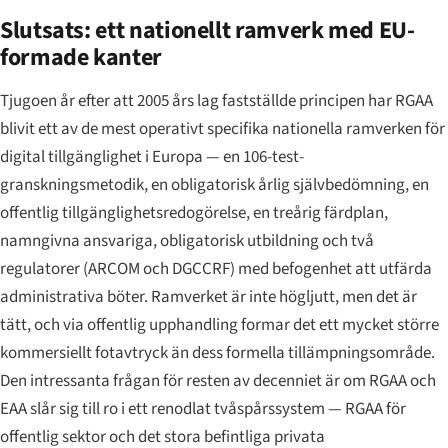
Slutsats: ett nationellt ramverk med EU-
formade kanter
Tjugoen år efter att 2005 års lag fastställde principen har RGAA
blivit ett av de mest operativt specifika nationella ramverken för
digital tillgänglighet i Europa — en 106-test-
granskningsmetodik, en obligatorisk årlig självbedömning, en
offentlig tillgänglighetsredogörelse, en treårig färdplan,
namngivna ansvariga, obligatorisk utbildning och två
regulatorer (ARCOM och DGCCRF) med befogenhet att utfärda
administrativa böter. Ramverket är inte högljutt, men det är
tätt, och via offentlig upphandling formar det ett mycket större
kommersiellt fotavtryck än dess formella tillämpningsområde.
Den intressanta frågan för resten av decenniet är om RGAA och
EAA slår sig till ro i ett renodlat tvåspårssystem — RGAA för
offentlig sektor och det stora befintliga privata