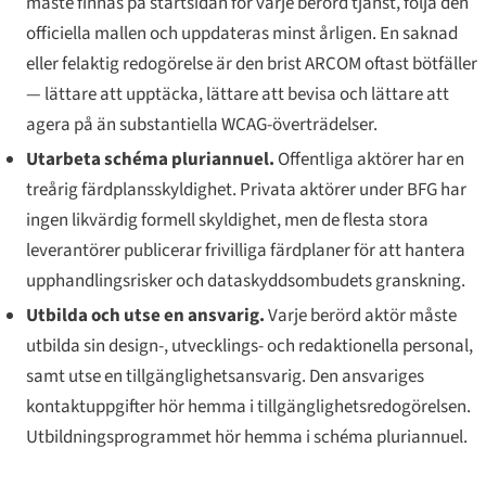
måste finnas på startsidan för varje berörd tjänst, följa den
officiella mallen och uppdateras minst årligen. En saknad
eller felaktig redogörelse är den brist ARCOM oftast bötfäller
— lättare att upptäcka, lättare att bevisa och lättare att
agera på än substantiella WCAG-överträdelser.
Utarbeta
schéma pluriannuel
.
Offentliga aktörer har en
treårig färdplansskyldighet. Privata aktörer under BFG har
ingen likvärdig formell skyldighet, men de flesta stora
leverantörer publicerar frivilliga färdplaner för att hantera
upphandlingsrisker och dataskyddsombudets granskning.
Utbilda och utse en ansvarig.
Varje berörd aktör måste
utbilda sin design-, utvecklings- och redaktionella personal,
samt utse en tillgänglighetsansvarig. Den ansvariges
kontaktuppgifter hör hemma i tillgänglighetsredogörelsen.
Utbildningsprogrammet hör hemma i
schéma pluriannuel
.