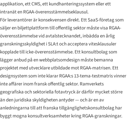
applikation, ett CMS, ett kundhanteringssystem eller ett
intranät en RGAA-överensstämmelseklausul.
För leverantörer är konsekvensen direkt. Ett SaaS-företag som
säljer en biljettplattform till offentlig sektor måste visa RGAA-
överensstämmelse vid avtalstecknandet, inbädda en årlig
granskningsskyldighet i SLA:t och acceptera vitesklausuler
kopplade till icke-överensstämmelse. Ett konsultbolag som
lägger anbud på en webbplatsomdesign måste bemanna
projektet med utvecklare utbildade mot RGAA-matrisen. Ett
designsystem som inte klarar RGAA:s 13-tema-testmatris vinner
inte affärer inom fransk offentlig sektor. Ramverkets
geografiska och sektoriella fotavtryck är därför mycket större
än den juridiska skyldigheten antyder — och är en av
anledningarna till att franska tillgänglighetskonsultbolag har
byggt mogna konsultverksamheter kring RGAA-granskningar.