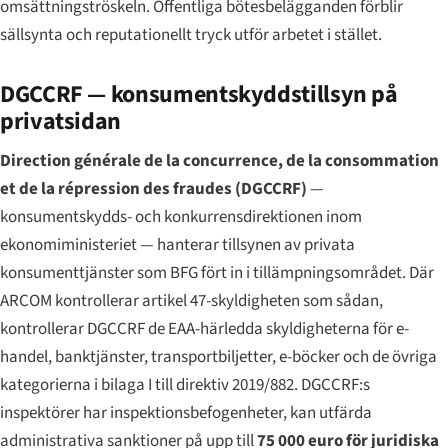
omsättningströskeln. Offentliga bötesbelägganden förblir
sällsynta och reputationellt tryck utför arbetet i stället.
DGCCRF — konsumentskyddstillsyn på
privatsidan
Direction générale de la concurrence, de la consommation
et de la répression des fraudes
(DGCCRF)
—
konsumentskydds- och konkurrensdirektionen inom
ekonomiministeriet — hanterar tillsynen av privata
konsumenttjänster som BFG fört in i tillämpningsområdet. Där
ARCOM kontrollerar artikel 47-skyldigheten som sådan,
kontrollerar DGCCRF de EAA-härledda skyldigheterna för e-
handel, banktjänster, transportbiljetter, e-böcker och de övriga
kategorierna i bilaga I till direktiv 2019/882. DGCCRF:s
inspektörer har inspektionsbefogenheter, kan utfärda
administrativa sanktioner på upp till
75 000 euro för juridiska