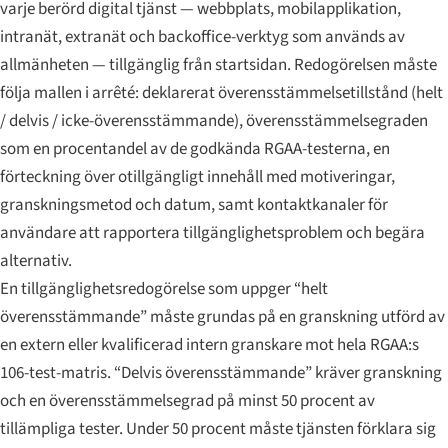
varje berörd digital tjänst — webbplats, mobilapplikation,
intranät, extranät och backoffice-verktyg som används av
allmänheten — tillgänglig från startsidan. Redogörelsen måste
följa mallen i
arrêté
: deklarerat överensstämmelsetillstånd (helt
/ delvis / icke-överensstämmande), överensstämmelsegraden
som en procentandel av de godkända RGAA-testerna, en
förteckning över otillgängligt innehåll med motiveringar,
granskningsmetod och datum, samt kontaktkanaler för
användare att rapportera tillgänglighetsproblem och begära
alternativ.
En tillgänglighetsredogörelse som uppger “helt
överensstämmande” måste grundas på en granskning utförd av
en extern eller kvalificerad intern granskare mot hela RGAA:s
106-test-matris. “Delvis överensstämmande” kräver granskning
och en överensstämmelsegrad på minst 50 procent av
tillämpliga tester. Under 50 procent måste tjänsten förklara sig