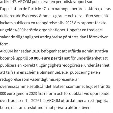
artikel 47. ARCOM publicerar en periodisk
rapport sur
l’application de l’article 47
som namnger berörda aktörer, deras
deklarerade överensstämmelsegrader och de aktörer som inte
lyckats publicera en redogörelse alls. 2025 års rapport täckte
ungefär 4 800 berörda organisationer. Ungefär en tredjedel
saknade tillgänglighetsredogörelse på startsidan i föreskriven
form.
ARCOM har sedan 2020 befogenhet att utfärda administrativa
böter på upp till
50 000 euro per tjänst
för underlåtenhet att
publicera en korrekt tillgänglighetsredogörelse, underlåtenhet
att ta fram en
schéma pluriannuel
, eller publicering av en
redogörelse som väsentligt misrepresenterar
överensstämmelsetillståndet. Bötesmaximumet höjdes från 25
000 euro genom 2023 års reform och fördubblas vid upprepade
överträdelser. Till 2026 har ARCOM utfärdat mer än ett tjugotal
böter, nästan uteslutande mot privata aktörer över