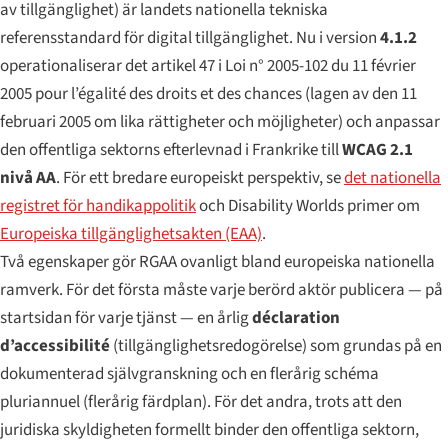
av tillgänglighet) är landets nationella tekniska
referensstandard för digital tillgänglighet. Nu i version
4.1.2
operationaliserar det artikel 47 i
Loi n° 2005-102 du 11 février
2005 pour l’égalité des droits et des chances
(lagen av den 11
februari 2005 om lika rättigheter och möjligheter) och anpassar
den offentliga sektorns efterlevnad i Frankrike till
WCAG 2.1
nivå AA
. För ett bredare europeiskt perspektiv, se
det nationella
registret för handikappolitik
och Disability Worlds primer om
Europeiska tillgänglighetsakten (EAA)
.
Två egenskaper gör RGAA ovanligt bland europeiska nationella
ramverk. För det första måste varje berörd aktör publicera — på
startsidan för varje tjänst — en årlig
déclaration
d’accessibilité
(tillgänglighetsredogörelse) som grundas på en
dokumenterad självgranskning och en flerårig
schéma
pluriannuel
(flerårig färdplan). För det andra, trots att den
juridiska skyldigheten formellt binder den offentliga sektorn,