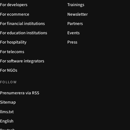
For developers
Trainings
For ecommerce
Newsletter
For financial institutions
Partners
For education institutions
Events
For hospitality
Press
For telecoms
For software integrators
For NGOs
FOLLOW
Prenumerera via RSS
Sitemap
llms.txt
English