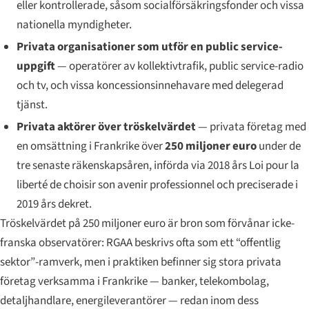
eller kontrollerade, såsom socialförsäkringsfonder och vissa
nationella myndigheter.
Privata organisationer som utför en public service-
uppgift
— operatörer av kollektivtrafik, public service-radio
och tv, och vissa koncessionsinnehavare med delegerad
tjänst.
Privata aktörer över tröskelvärdet
— privata företag med
en omsättning i Frankrike över
250 miljoner euro
under de
tre senaste räkenskapsåren, införda via 2018 års
Loi pour la
liberté de choisir son avenir professionnel
och preciserade i
2019 års dekret.
Tröskelvärdet på 250 miljoner euro är bron som förvånar icke-
franska observatörer: RGAA beskrivs ofta som ett “offentlig
sektor”-ramverk, men i praktiken befinner sig stora privata
företag verksamma i Frankrike — banker, telekombolag,
detaljhandlare, energileverantörer — redan inom dess