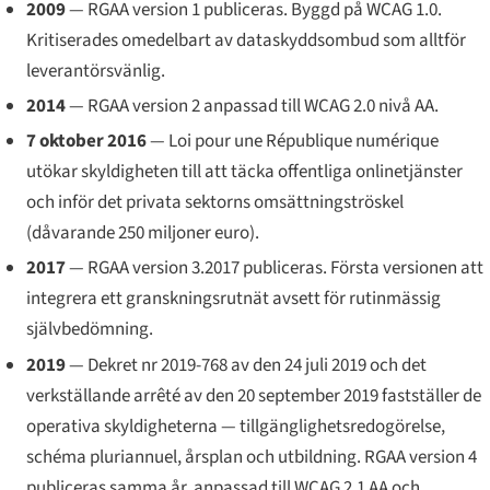
2009
— RGAA version 1 publiceras. Byggd på WCAG 1.0.
Kritiserades omedelbart av dataskyddsombud som alltför
leverantörsvänlig.
2014
— RGAA version 2 anpassad till WCAG 2.0 nivå AA.
7 oktober 2016
—
Loi pour une République numérique
utökar skyldigheten till att täcka offentliga onlinetjänster
och inför det privata sektorns omsättningströskel
(dåvarande 250 miljoner euro).
2017
— RGAA version 3.2017 publiceras. Första versionen att
integrera ett granskningsrutnät avsett för rutinmässig
självbedömning.
2019
— Dekret nr 2019-768 av den 24 juli 2019 och det
verkställande
arrêté
av den 20 september 2019 fastställer de
operativa skyldigheterna — tillgänglighetsredogörelse,
schéma pluriannuel
, årsplan och utbildning. RGAA version 4
publiceras samma år, anpassad till WCAG 2.1 AA och