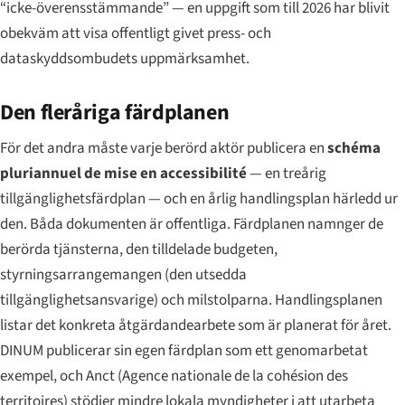
“icke-överensstämmande” — en uppgift som till 2026 har blivit
obekväm att visa offentligt givet press- och
dataskyddsombudets uppmärksamhet.
Den fleråriga färdplanen
För det andra måste varje berörd aktör publicera en
schéma
pluriannuel de mise en accessibilité
— en treårig
tillgänglighetsfärdplan — och en årlig handlingsplan härledd ur
den. Båda dokumenten är offentliga. Färdplanen namnger de
berörda tjänsterna, den tilldelade budgeten,
styrningsarrangemangen (den utsedda
tillgänglighetsansvarige) och milstolparna. Handlingsplanen
listar det konkreta åtgärdandearbete som är planerat för året.
DINUM publicerar sin egen färdplan som ett genomarbetat
exempel, och Anct (Agence nationale de la cohésion des
territoires) stödjer mindre lokala myndigheter i att utarbeta