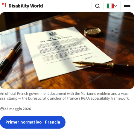
Disability World
Image description:
An official French government document with the Marianne emblem and a wax-
seal stamp — the bureaucratic anchor of France's RGAA accessibility framework.
22 maggio 2026
Primer normativo · Francia