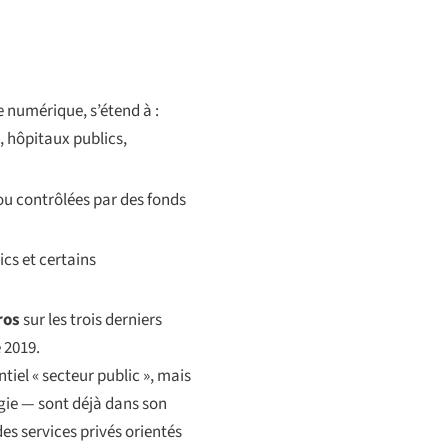
ue numérique
, s’étend à :
, hôpitaux publics,
 ou contrôlées par des fonds
cs et certains
ros
sur les trois derniers
 2019.
tiel « secteur public », mais
gie — sont déjà dans son
es services privés orientés