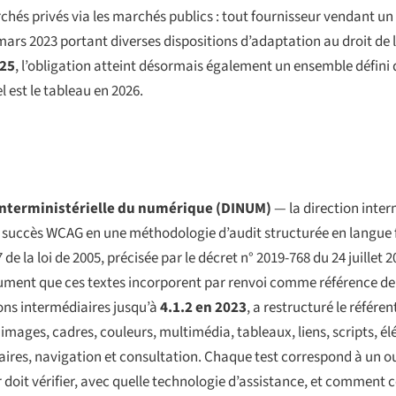
rchés privés via les marchés publics : tout fournisseur vendant u
 mars 2023 portant diverses dispositions d’adaptation au droit de
025
, l’obligation atteint désormais également un ensemble défini 
l est le tableau en 2026.
interministérielle du numérique (DINUM)
— la direction inter
de succès WCAG en une méthodologie d’audit structurée en langue fr
7 de la loi de 2005, précisée par le décret
n° 2019-768 du 24 juillet 
ocument que ces textes incorporent par renvoi comme référence de
ions intermédiaires jusqu’à
4.1.2 en 2023
, a restructuré le référe
images, cadres, couleurs, multimédia, tableaux, liens, scripts, é
aires, navigation et consultation. Chaque test correspond à un ou
r doit vérifier, avec quelle technologie d’assistance, et comment