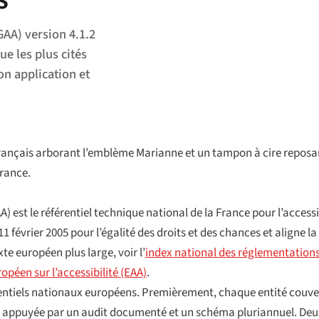
GAA) version 4.1.2
ue les plus cités
on application et
rançais arborant l’emblème Marianne et un tampon à cire reposan
France.
) est le référentiel technique national de la France pour l’access
11 février 2005 pour l’égalité des droits et des chances
et aligne l
xte européen plus large, voir l’
index national des réglementations
opéen sur l’accessibilité (EAA)
.
rentiels nationaux européens. Premièrement, chaque entité couver
 appuyée par un audit documenté et un schéma pluriannuel. Deux