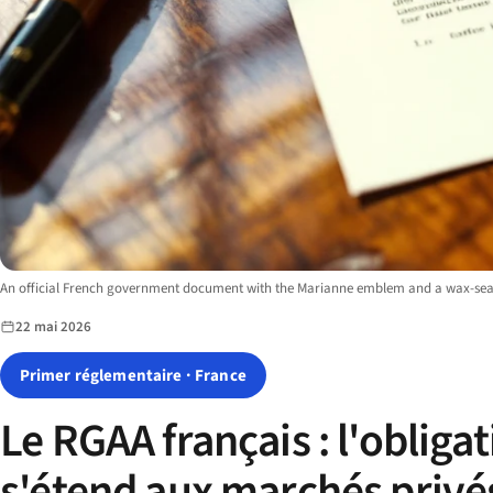
Image description:
An official French government document with the Marianne emblem and a wax-seal
22 mai 2026
Primer réglementaire · France
Le RGAA français : l'obliga
s'étend aux marchés privé