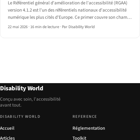
Le Référentiel général d'amélioration de l'accessibilité (RGAA)
version 4.1.2 est l'un des référentiels nationaux d'accessibilité
numérique les plus cités d'Europe. Ce primer couvre son champ,
ses obligations, son application et la situation en 2026.
22 mai 2026
·
16 min de lecture
·
Par Disability World
Disability World
Conçu avec soin, l'accessibilité
avant tout.
DISABILITY WORLD
REFERENCE
Accueil
Réglementation
Articles
Toolkit