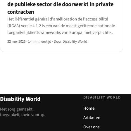
de publieke sector die doorwerkt in private
contracten
Het Référentiel général d'amélioration de l'accessibilité
(RGAA) versie 4.1.2 is een van de meest geciteerde nationale
toegankelijkheidsframeworks van Europa, met verplichte
audits, toegankelijkheidsverklaringen en
22 mei 2026
·
14 min. leestijd
·
Door Disability World
meerjarenplannen.
DISABILITY WORLD
Disability World
Home
Met zorg gemaakt,
toegankelijkheid voorop.
Artikelen
Over ons