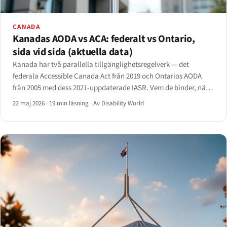
CANADA
Kanadas AODA vs ACA: federalt vs Ontario,
sida vid sida (aktuella data)
Kanada har två parallella tillgänglighetsregelverk — det
federala Accessible Canada Act från 2019 och Ontarios AODA
från 2005 med dess 2021-uppdaterade IASR. Vem de binder, när
efterlevnadskraven slår till, vilka tekniska standarder som gäller
22 maj 2026
·
19 min läsning
·
Av Disability World
och hur tillsynen faktiskt fungerar.