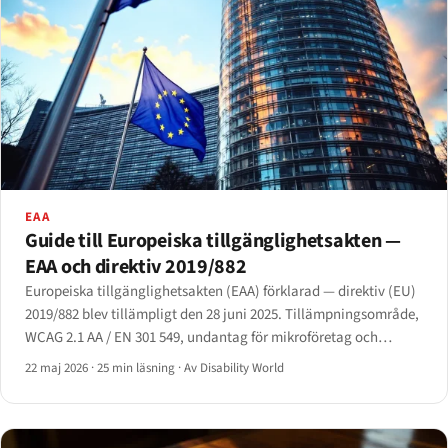
EAA
Guide till Europeiska tillgänglighetsakten —
EAA och direktiv 2019/882
Europeiska tillgänglighetsakten (EAA) förklarad — direktiv (EU)
2019/882 blev tillämpligt den 28 juni 2025. Tillämpningsområde,
WCAG 2.1 AA / EN 301 549, undantag för mikroföretag och
försvar mot oproportionerlig börda i artikel 14.
22 maj 2026
·
25 min läsning
·
Av Disability World