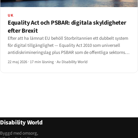
UK
Equality Act och PSBAR: digitala skyldigheter
efter Brexit
Efter att ha lämnat EU behöll Storbritannien ett dubbelt system
för digital tillgänglighet — Equality Act 2010 som universell
antidiskrimineringslag plus PSBAR som de offentliga sektorns
föreskrifter som genomförde webbtillgänglighetsdirektivet.
22 maj 2026
·
17 min läsning
·
Av Disability World
Disability World
Byggd med omsorg,