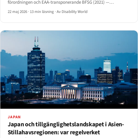
förordningen och EAA-transponerande BFSG (2021) —
kompletterade av sexton delstatslagstiftningar och BAFA:s
22 maj 2026
·
13 min läsning
·
Av Disability World
tillsynsaktivering 2025.
JAPAN
Japan och tillgänglighetslandskapet i Asien-
Stillahavsregionen: var regelverket