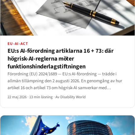
EU-AI-ACT
EU:s AI-förordning artiklarna 16 + 73: där
högrisk-AI-reglerna möter
funktionshinderlagstiftningen
Förordning (EU) 2024/1689 — EU:s AI-förordning — trädde i
allmän tillämpning den 2 augusti 2026. En genomgång av hur
artikel 16 och artikel 73 om högrisk-AI samverkar med
funktionshinderlagstiftningen inom sysselsättning, utbildning
22 maj 2026
·
13 min läsning
·
Av Disability World
och samhällsviktiga tjänster.