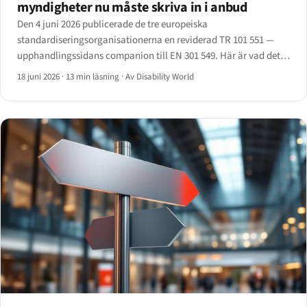
myndigheter nu måste skriva in i anbud
Den 4 juni 2026 publicerade de tre europeiska
standardiseringsorganisationerna en reviderad TR 101 551 —
upphandlingssidans companion till EN 301 549. Här är vad det
innebär för upphandlande myndigheter och de leverantörer som
18 juni 2026
·
13 min läsning
·
Av Disability World
lämnar anbud.