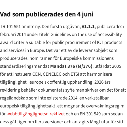
Vad som publicerades den 4 juni
TR 101 551 är inte ny. Den första utgåvan,
V1.1.1
, publicerades i
februari 2014 under titeln
Guidelines on the use of accessibility
award criteria suitable for public procurement of ICT products
and services in Europe
. Det var ett av de leveransobjekt som
producerades inom ramen för Europeiska kommissionens
standardiseringsmandat
Mandat 376 (M/376)
, utfärdat 2005
för att instruera CEN, CENELEC och ETSI att harmonisera
tillgänglighet i europeisk offentlig upphandling. 2026 års
revidering behåller dokumentets syfte men skriver om det för ett
regellandskap som inte existerade 2014: en verkställbar
europeisk tillgänglighetsakt, ett mognande övervakningsregim
för
webbtillgänglighetsdirektivet
och en EN 301 549 som sedan
dess gått igenom flera versioner och antagits långt utanför sitt