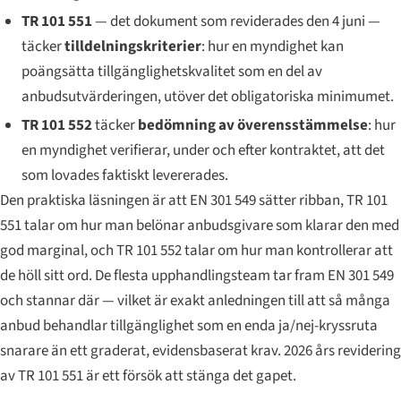
TR 101 551
— det dokument som reviderades den 4 juni —
täcker
tilldelningskriterier
: hur en myndighet kan
poängsätta tillgänglighetskvalitet som en del av
anbudsutvärderingen, utöver det obligatoriska minimumet.
TR 101 552
täcker
bedömning av överensstämmelse
: hur
en myndighet verifierar, under och efter kontraktet, att det
som lovades faktiskt levererades.
Den praktiska läsningen är att EN 301 549 sätter ribban, TR 101
551 talar om hur man belönar anbudsgivare som klarar den med
god marginal, och TR 101 552 talar om hur man kontrollerar att
de höll sitt ord. De flesta upphandlingsteam tar fram EN 301 549
och stannar där — vilket är exakt anledningen till att så många
anbud behandlar tillgänglighet som en enda ja/nej-kryssruta
snarare än ett graderat, evidensbaserat krav. 2026 års revidering
av TR 101 551 är ett försök att stänga det gapet.