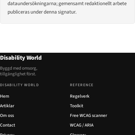
dataundersökningarna; gemensamt redaktionellt arbete
publiceras under denna signatur.
Disability World
Byggd med omsorg,
tillgänglighet först.
DISABILITY WORLD
REFERENCE
Hem
Regelverk
Artiklar
Toolkit
Om oss
Free WCAG scanner
Contact
WCAG / ARIA