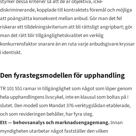
styrker dessa kriterier så att de är objektiva, icke-
diskriminerande, kopplade till kontraktets föremål och möjliga
att poängsätta konsekvent mellan anbud. Gör man det fel
riskerar ett tilldelningskriterium att bli rättsligt angripbart; gör
man det rätt blir tillgänglighetskvalitet en verklig
konkurrensfaktor snarare än en ruta varje anbudsgivare kryssar
i identiskt.
Den fyrastegsmodellen för upphandling
TR 101 551 ramar in tillgänglighet som något som löper genom
hela upphandlingens livscykel, inte en klausul som boltas på i
slutet. Den modell som Mandat 376-verktygslådan etablerade,
och som revideringen behåller, har fyra steg.
Ett — behovsanalys och marknadsengagemang.
Innan
myndigheten utarbetar något fastställer den vilken