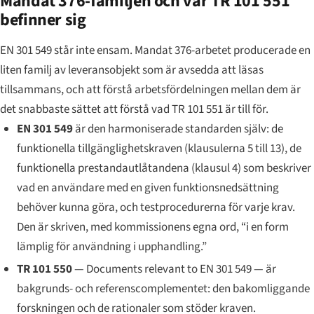
Mandat 376-familjen och var TR 101 551
befinner sig
EN 301 549 står inte ensam. Mandat 376-arbetet producerade en
liten familj av leveransobjekt som är avsedda att läsas
tillsammans, och att förstå arbetsfördelningen mellan dem är
det snabbaste sättet att förstå vad TR 101 551 är till för.
EN 301 549
är den harmoniserade standarden själv: de
funktionella tillgänglighetskraven (klausulerna 5 till 13), de
funktionella prestandautlåtandena (klausul 4) som beskriver
vad en användare med en given funktionsnedsättning
behöver kunna göra, och testprocedurerna för varje krav.
Den är skriven, med kommissionens egna ord, “i en form
lämplig för användning i upphandling.”
TR 101 550
—
Documents relevant to EN 301 549
— är
bakgrunds- och referenscomplementet: den bakomliggande
forskningen och de rationaler som stöder kraven.