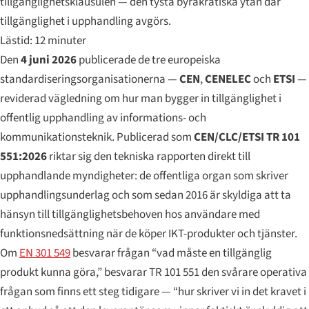
tillgänglighetsklausulen — den tysta byråkratiska ytan där
tillgänglighet i upphandling avgörs.
Lästid: 12 minuter
Den
4 juni 2026
publicerade de tre europeiska
standardiseringsorganisationerna —
CEN
,
CENELEC
och
ETSI
—
reviderad vägledning om hur man bygger in tillgänglighet i
offentlig upphandling av informations- och
kommunikationsteknik. Publicerad som
CEN/CLC/ETSI TR 101
551:2026
riktar sig den tekniska rapporten direkt till
upphandlande myndigheter: de offentliga organ som skriver
upphandlingsunderlag och som sedan 2016 är skyldiga att ta
hänsyn till tillgänglighetsbehoven hos användare med
funktionsnedsättning när de köper IKT-produkter och tjänster.
Om
EN 301 549
besvarar frågan “vad måste en tillgänglig
produkt kunna göra,” besvarar TR 101 551 den svårare operativa
frågan som finns ett steg tidigare — “hur skriver vi in det kravet i