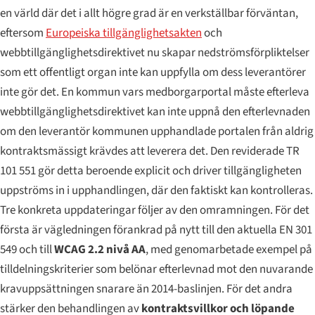
en värld där det i allt högre grad är en verkställbar förväntan,
eftersom
Europeiska tillgänglighetsakten
och
webbtillgänglighetsdirektivet nu skapar nedströmsförpliktelser
som ett offentligt organ inte kan uppfylla om dess leverantörer
inte gör det. En kommun vars medborgarportal måste efterleva
webbtillgänglighetsdirektivet kan inte uppnå den efterlevnaden
om den leverantör kommunen upphandlade portalen från aldrig
kontraktsmässigt krävdes att leverera det. Den reviderade TR
101 551 gör detta beroende explicit och driver tillgängligheten
uppströms in i upphandlingen, där den faktiskt kan kontrolleras.
Tre konkreta uppdateringar följer av den omramningen. För det
första är vägledningen förankrad på nytt till den aktuella EN 301
549 och till
WCAG 2.2 nivå AA
, med genomarbetade exempel på
tilldelningskriterier som belönar efterlevnad mot den nuvarande
kravuppsättningen snarare än 2014-baslinjen. För det andra
stärker den behandlingen av
kontraktsvillkor och löpande