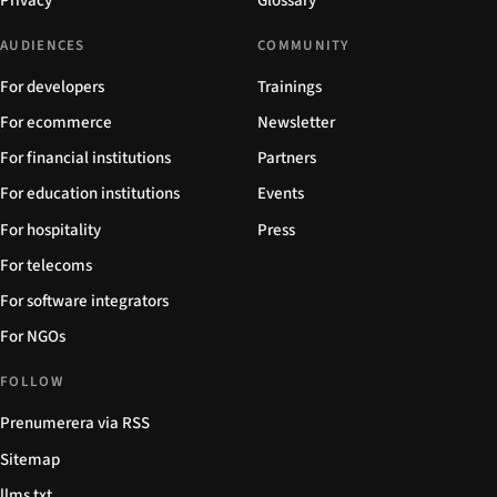
Privacy
Glossary
AUDIENCES
COMMUNITY
For developers
Trainings
For ecommerce
Newsletter
For financial institutions
Partners
For education institutions
Events
For hospitality
Press
For telecoms
For software integrators
For NGOs
FOLLOW
Prenumerera via RSS
Sitemap
llms.txt