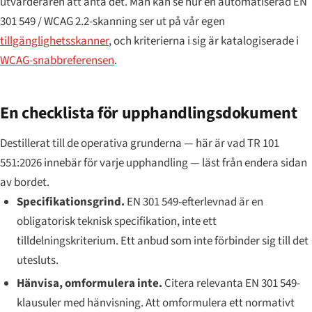
utvärderaren att anta det. Man kan se hur en automatiserad EN
301 549 / WCAG 2.2-skanning ser ut på vår egen
tillgänglighetsskanner
, och kriterierna i sig är katalogiserade i
WCAG-snabbreferensen
.
En checklista för upphandlingsdokument
Destillerat till de operativa grunderna — här är vad TR 101
551:2026 innebär för varje upphandling — läst från endera sidan
av bordet.
Specifikationsgrind.
EN 301 549-efterlevnad är en
obligatorisk teknisk specifikation, inte ett
tilldelningskriterium. Ett anbud som inte förbinder sig till det
utesluts.
Hänvisa, omformulera inte.
Citera relevanta EN 301 549-
klausuler med hänvisning. Att omformulera ett normativt