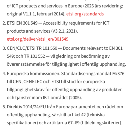
of ICT products and services in Europe
(2026 års revidering;
original V1.1.1, februari 2014).
etsi.org/standards
ETSI EN 301 549 —
Accessibility requirements for ICT
products and services
(V3.2.1, 2021).
etsi.org/deliver/etsi_en/301549
CEN/CLC/ETSI TR 101 550 —
Documents relevant to EN 301
549
; och TR 101 552 — vägledning om bedömning av
överensstämmelse för tillgänglighet i offentlig upphandling.
Europeiska kommissionen. Standardiseringsmandat
M/376
till CEN, CENELEC och ETSI till stöd för europeiska
tillgänglighetskrav för offentlig upphandling av produkter
och tjänster inom IKT-området (2005).
Direktiv 2014/24/EU från Europaparlamentet och rådet om
offentlig upphandling, särskilt artikel 42 (tekniska
specifikationer) och artiklarna 67–69 (tilldelningskriterier).