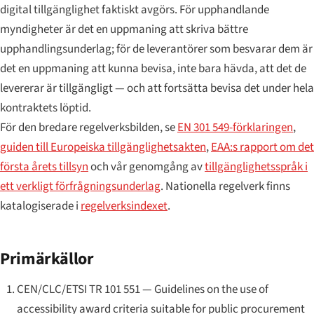
digital tillgänglighet faktiskt avgörs. För upphandlande
myndigheter är det en uppmaning att skriva bättre
upphandlingsunderlag; för de leverantörer som besvarar dem är
det en uppmaning att kunna bevisa, inte bara hävda, att det de
levererar är tillgängligt — och att fortsätta bevisa det under hela
kontraktets löptid.
För den bredare regelverksbilden, se
EN 301 549-förklaringen
,
guiden till Europeiska tillgänglighetsakten
,
EAA:s rapport om det
första årets tillsyn
och vår genomgång av
tillgänglighetsspråk i
ett verkligt förfrågningsunderlag
. Nationella regelverk finns
katalogiserade i
regelverksindexet
.
Primärkällor
CEN/CLC/ETSI TR 101 551 —
Guidelines on the use of
accessibility award criteria suitable for public procurement