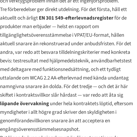
och verktygsproblem innan det är ett ingenjörsproblem.
Tre förberedelser ger direkt utdelning. För det första, håll ett
aktuellt och ärligt
EN 301 549-efterlevnadsregister
för de
produkter man erbjuder — helst en rapport om
tillgänglighetsöverensstämmelse i VPAT/EU-format, hållen
aktuell snarare än rekonstruerad under anbudsfristen. För det
andra, var redo att besvara tilldelningskriterier med konkreta
bevis: testresultat med hjälpmedelsteknik, användbarhetstest
med deltagare med funktionsnedsättning, och ett tydligt
uttalande om WCAG 2.2 AA-efterlevnad med kända undantag
namngivna snarare än dolda. För det tredje — och det är här
skiftet i kontraktsvillkor slår hårdast — var redo att åta sig
löpande övervakning
under hela kontraktets löptid, eftersom
myndigheter i allt högre grad skriver den skyldigheten i
genomförandevillkoren snarare än att acceptera en
engångsöverensstämmelsesnapshot.