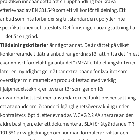
praktiken innebär detta att en upphandling bör kräva
efterlevnad av EN 301 549 som ett villkor för tilldelning. Ett
anbud som inte förbinder sig till standarden uppfyller inte
specifikationen och utesluts. Det finns ingen poängsättning här
— det är en grind.
Tilldelningskriterier
är något annat. De är sättet på vilket
konkurrerande tillåtna anbud rangordnas för att hitta det “mest
ekonomiskt fördelaktiga anbudet” (MEAT). Tilldelningskriterier
låter en myndighet ge mätbar extra poäng för kvalitet som
överstiger minimumet: en produkt testad med verklig
hjälpmedelsteknik, en leverantör som genomför
användbarhetstest med användare med funktionsnedsättning,
ett åtagande om löpande tillgänglighetsövervakning under
kontraktets löptid, efterlevnad av WCAG 2.2 AA snarare än den
äldre baslinjen, eller ett dokumenterat SLA för åtgärdande. TR
101 551 är vägledningen om hur man formulerar, viktar och