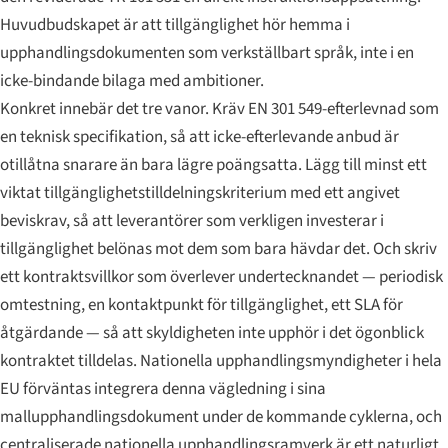
Huvudbudskapet är att tillgänglighet hör hemma i
upphandlingsdokumenten som verkställbart språk, inte i en
icke-bindande bilaga med ambitioner.
Konkret innebär det tre vanor. Kräv EN 301 549-efterlevnad som
en teknisk specifikation, så att icke-efterlevande anbud är
otillåtna snarare än bara lägre poängsatta. Lägg till minst ett
viktat tillgänglighetstilldelningskriterium med ett angivet
beviskrav, så att leverantörer som verkligen investerar i
tillgänglighet belönas mot dem som bara hävdar det. Och skriv
ett kontraktsvillkor som överlever undertecknandet — periodisk
omtestning, en kontaktpunkt för tillgänglighet, ett SLA för
åtgärdande — så att skyldigheten inte upphör i det ögonblick
kontraktet tilldelas. Nationella upphandlingsmyndigheter i hela
EU förväntas integrera denna vägledning i sina
mallupphandlingsdokument under de kommande cyklerna, och
centraliserade nationella upphandlingsramverk är ett naturligt