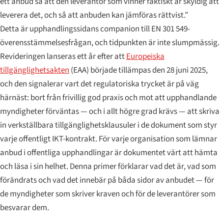
ett anbud så att den leverantör som vinner faktiskt är skyldig att
leverera det, och så att anbuden kan jämföras rättvist.”
Detta är upphandlingssidans companion till EN 301 549-
överensstämmelsesfrågan, och tidpunkten är inte slumpmässig.
Revideringen lanseras ett år efter att
Europeiska
tillgänglighetsakten
(EAA) började tillämpas den 28 juni 2025,
och den signalerar vart det regulatoriska trycket är på väg
härnäst: bort från frivillig god praxis och mot att upphandlande
myndigheter förväntas — och i allt högre grad krävs — att skriva
in verkställbara tillgänglighetsklausuler i de dokument som styr
varje offentligt IKT-kontrakt. För varje organisation som lämnar
anbud i offentliga upphandlingar är dokumentet värt att hämta
och läsa i sin helhet. Denna primer förklarar vad det är, vad som
förändrats och vad det innebär på båda sidor av anbudet — för
de myndigheter som skriver kraven och för de leverantörer som
besvarar dem.