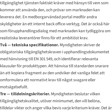
tillgänglighet tjänsten faktiskt kräver med hänsyn till vem som
kommer att använda den, och prövar om marknaden kan
leverera det. En medborgarvändad portal medför andra
skyldigheter än ett internt back office-verktyg. Det är också här
som förupphandlingsdialog med marknaden kan tydliggöra om
realistiska leverantörer finns för ett ambitiöst krav.
Två — tekniska specifikationer.
Myndigheten skriver de
obligatoriska tillgänglighetskraven i upphandlingsdokumentet
med hänvisning till EN 301 549, och identifierar relevanta
klausuler för produkttypen. Att hänvisa till standarden snarare
än att kopiera fragment av den undviker det vanliga felet att
omformulera ett normativt krav till något svagare eller
motsägelsefullt.
Tre — tilldelningskriterier.
Myndigheten beslutar vilken
tillgänglighetskvalitet, utöver minimumet, den vill belöna,
tilldelar vikter och anger vilka bevis varje kriterium kräver. Det är