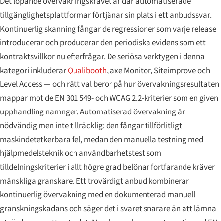
Det löpande övervakningskravet är där automatiserade
tillgänglighetsplattformar förtjänar sin plats i ett anbudssvar.
Kontinuerlig skanning fångar de regressioner som varje release
introducerar och producerar den periodiska evidens som ett
kontraktsvillkor nu efterfrågar. De seriösa verktygen i denna
kategori inkluderar
Qualibooth
, axe Monitor, Siteimprove och
Level Access — och rätt val beror på hur övervakningsresultaten
mappar mot de EN 301 549- och WCAG 2.2-kriterier som en given
upphandling namnger. Automatiserad övervakning är
nödvändig men inte tillräcklig: den fångar tillförlitligt
maskindetetkerbara fel, medan den manuella testning med
hjälpmedelsteknik och användbarhetstest som
tilldelningskriterier i allt högre grad belönar fortfarande kräver
mänskliga granskare. Ett trovärdigt anbud kombinerar
kontinuerlig övervakning med en dokumenterad manuell
granskningskadans och säger det i svaret snarare än att lämna