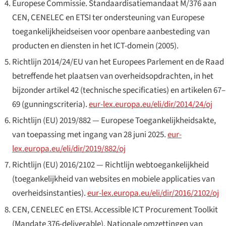
Europese Commissie. Standaardisatiemandaat
M/376
aan
CEN, CENELEC en ETSI ter ondersteuning van Europese
toegankelijkheidseisen voor openbare aanbesteding van
producten en diensten in het ICT-domein (2005).
Richtlijn 2014/24/EU van het Europees Parlement en de Raad
betreffende het plaatsen van overheidsopdrachten, in het
bijzonder artikel 42 (technische specificaties) en artikelen 67–
69 (gunningscriteria).
eur-lex.europa.eu/eli/dir/2014/24/oj
Richtlijn (EU) 2019/882 — Europese Toegankelijkheidsakte,
van toepassing met ingang van 28 juni 2025.
eur-
lex.europa.eu/eli/dir/2019/882/oj
Richtlijn (EU) 2016/2102 — Richtlijn webtoegankelijkheid
(toegankelijkheid van websites en mobiele applicaties van
overheidsinstanties).
eur-lex.europa.eu/eli/dir/2016/2102/oj
CEN, CENELEC en ETSI.
Accessible ICT Procurement Toolkit
(Mandate 376-deliverable). Nationale omzettingen van