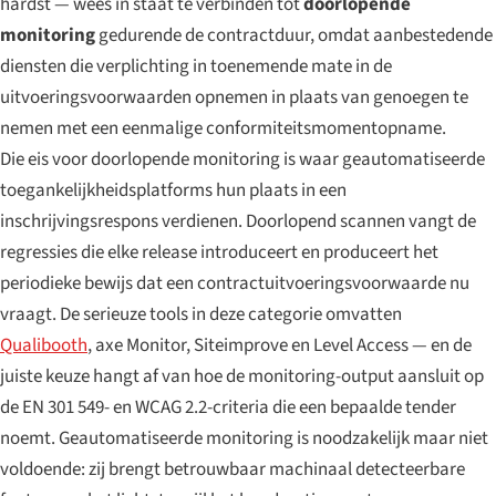
hardst — wees in staat te verbinden tot
doorlopende
monitoring
gedurende de contractduur, omdat aanbestedende
diensten die verplichting in toenemende mate in de
uitvoeringsvoorwaarden opnemen in plaats van genoegen te
nemen met een eenmalige conformiteitsmomentopname.
Die eis voor doorlopende monitoring is waar geautomatiseerde
toegankelijkheidsplatforms hun plaats in een
inschrijvingsrespons verdienen. Doorlopend scannen vangt de
regressies die elke release introduceert en produceert het
periodieke bewijs dat een contractuitvoeringsvoorwaarde nu
vraagt. De serieuze tools in deze categorie omvatten
Qualibooth
, axe Monitor, Siteimprove en Level Access — en de
juiste keuze hangt af van hoe de monitoring-output aansluit op
de EN 301 549- en WCAG 2.2-criteria die een bepaalde tender
noemt. Geautomatiseerde monitoring is noodzakelijk maar niet
voldoende: zij brengt betrouwbaar machinaal detecteerbare