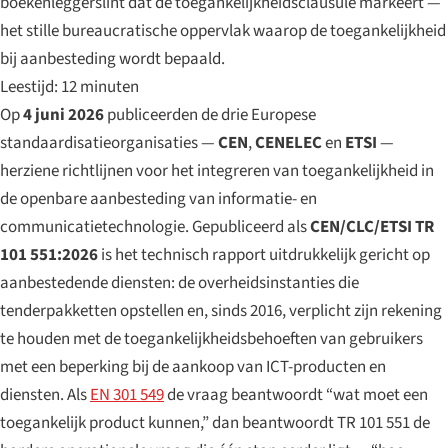
boekenleggerslint dat de toegankelijkheidsclausule markeert —
het stille bureaucratische oppervlak waarop de toegankelijkheid
bij aanbesteding wordt bepaald.
Leestijd: 12 minuten
Op
4 juni 2026
publiceerden de drie Europese
standaardisatieorganisaties —
CEN
,
CENELEC
en
ETSI
—
herziene richtlijnen voor het integreren van toegankelijkheid in
de openbare aanbesteding van informatie- en
communicatietechnologie. Gepubliceerd als
CEN/CLC/ETSI TR
101 551:2026
is het technisch rapport uitdrukkelijk gericht op
aanbestedende diensten: de overheidsinstanties die
tenderpakketten opstellen en, sinds 2016, verplicht zijn rekening
te houden met de toegankelijkheidsbehoeften van gebruikers
met een beperking bij de aankoop van ICT-producten en
diensten. Als
EN 301 549
de vraag beantwoordt “wat moet een
toegankelijk product kunnen,” dan beantwoordt TR 101 551 de