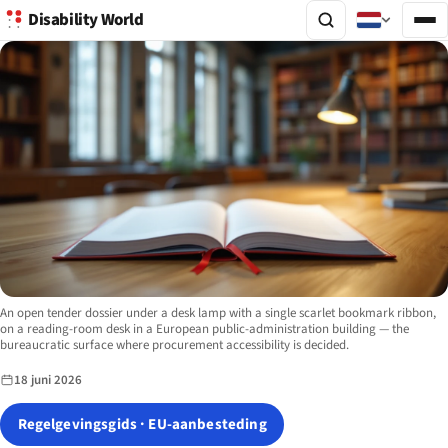
Disability World
Image description:
An open tender dossier under a desk lamp with a single scarlet bookmark ribbon,
on a reading-room desk in a European public-administration building — the
bureaucratic surface where procurement accessibility is decided.
18 juni 2026
Regelgevingsgids · EU-aanbesteding