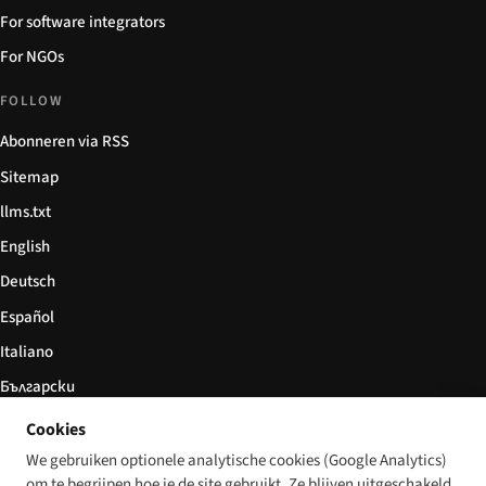
For software integrators
For NGOs
FOLLOW
Abonneren via RSS
Sitemap
llms.txt
English
Deutsch
Español
Italiano
Български
简体中文
Cookies
We gebruiken optionele analytische cookies (Google Analytics)
om te begrijpen hoe je de site gebruikt. Ze blijven uitgeschakeld