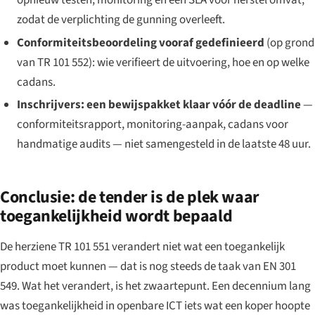
opnieuw testen, monitoring en een SLA voor herstel omvat,
zodat de verplichting de gunning overleeft.
Conformiteitsbeoordeling vooraf gedefinieerd
(op grond
van TR 101 552): wie verifieert de uitvoering, hoe en op welke
cadans.
Inschrijvers: een bewijspakket klaar vóór de deadline
—
conformiteitsrapport, monitoring-aanpak, cadans voor
handmatige audits — niet samengesteld in de laatste 48 uur.
Conclusie: de tender is de plek waar
toegankelijkheid wordt bepaald
De herziene TR 101 551 verandert niet wat een toegankelijk
product moet kunnen — dat is nog steeds de taak van EN 301
549. Wat het verandert, is het zwaartepunt. Een decennium lang
was toegankelijkheid in openbare ICT iets wat een koper hoopte