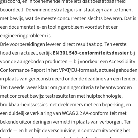
gescoord, en in toenemende mate iets dat toelaatbaarheid
beoordeelt. De winnende strategie is in staat zijn aan te tonen,
met bewijs, wat de meeste concurrenten slechts beweren. Dat is
een documentatie- en toolingprobleem voordat het een
engineeringprobleem is.
Drie voorbereidingen leveren direct resultaat op. Ten eerste:
houd een actueel, eerlijk
EN 301 549-conformiteitsdossier
bij
voor de aangeboden producten — bij voorkeur een Accessibility
Conformance Report in het VPAT/EU-formaat, actueel gehouden
in plaats van gereconstrueerd onder de deadline van een tender.
Ten tweede: wees klaar om gunningscriteria te beantwoorden
met concreet bewijs: testresultaten met hulptechnologie,
bruikbaarheidssessies met deelnemers met een beperking, en
een duidelijke verklaring van WCAG 2.2 AA-conformiteit met
bekende uitzonderingen vermeld in plaats van verborgen. Ten
derde — en hier bijt de verschuiving in contractuitvoering het