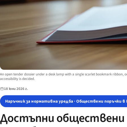
Image description:
An open tender dossier under a desk lamp with a single scarlet bookmark ribbon, 
accessibility is decided.
18 юни 2026 г.
Наръчник за нормативна уредба · Обществени поръчки в 
Достъпни обществени п