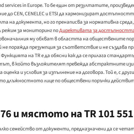
nd services in Europe
. То бе един от резултатите, произведе
казание до CEN, CENELEC и ETSI да хармонизират достъпност
лта на документа, но го пренаписва за нормативна среда
ял режим за мониторинг по
Директивата за достъпността
първоначалния му обхват в областта на обществените пор
Той не поражда презумпция за съответствие и не създава 
Функцията на TR е да обясни как да се
прилага
стандартът
тът, в който възложителят превежда абстрактните изиск
оценка и условия за изпълнение на договора. Той е, с друг
то длъжностното лице по обществени поръчки действит
 и мястото на TR 101 551 
малко семейство от документи, предназначени да се четат