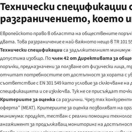
Технически спецификации 
разграничението, което и
Европейското право в областта на обществените поръчки
двата. Това разграничение е най-важното нещо в TR 101 55
Технически спецификации
са задължителният минимум —
допустима изобщо. По
член 42 от Директивата за обще
поръчки, предназначени за ползване от физически лица, т
отчитат потребностите от достъпност за хората с увр
съответствие с EN 301 549 като условие за сключване на 
спецификацията и се изключва. Тук не се присъждат точк
Критериите за оценка
са различни. Чрез тях конкурент
оферта” (MEAT). Критериите за оценка позволяват на ор
минимума: продукт, тестван с реални помощни технологи
ангажимент за продължаващ мониторинг на достъпността