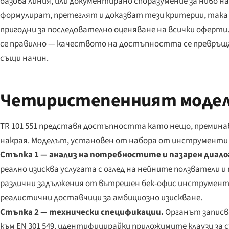
базова линия, или документирано споразумение за ниво на
формулират, претеглят и доказват тези критерии, така ч
пригодни за последователно оценяване на всички оферти. 
се правилно — качеството на достъпността се превръща в
същи начин.
Четиристепенният модел
TR 101 551 представя достъпността като нещо, преминав
накрая. Моделът, установен от набора от инструменти н
Стъпка 1 — анализ на потребностите и пазарен диало
реално изисква услугата с оглед на нейните ползватели и
различни задължения от вътрешен бек-офис инструмент.
реалистични доставчици за амбициозно изискване.
Стъпка 2 — технически спецификации.
Органът записв
към EN 301 549, идентифицирайки приложимите клаузи за