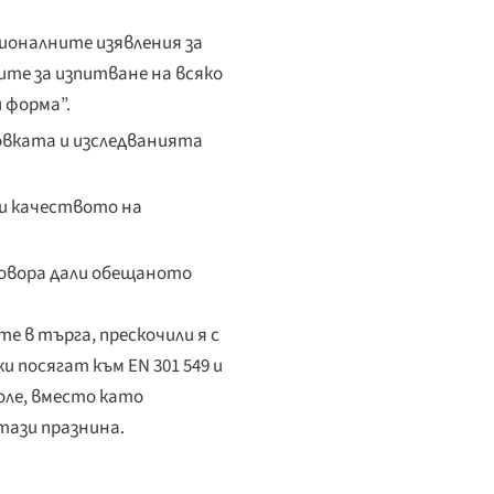
ционалните изявления за
ите за изпитване на всяко
 форма”.
овката и изследванията
ени качеството на
оговора дали обещаното
е в търга, прескочили я с
и посягат към EN 301 549 и
ле, вместо като
 тази празнина.