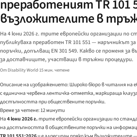
преработеният TR 101 5
възложителите в тръ
На 4 юни 2026 г. трите европейски организации по 
публикуваха преработен TR 101 551 — наръчникът з
поръчки, допълващ EN 301 549. Какво се променя за 
за доставчиците, участващи в тръжни процедури.
От Disability World
·
15 мин. четене
Описание на изображението: Широко бюро в читалня на 
с единична червена лентичка-отметка, маркираща клауз
достъпността при обществените поръчки.
Време за четене: 12 минути
На
4 юни 2026 г.
трите европейски организации по стан
на достъпността в обществените поръчки на информаци
TR 101 551:2026
и е адресиран пряко към възложителите —