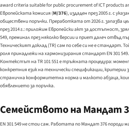
award criteria suitable for public procurement of ICT products a
Европейската комисия (
M/376
), издаден през 2005 г. с у
обществени поръчки. Преработката от 2026 г. запазва це
през 2014 г.: приложим Европейски акт за достъпност, зр
549, преминал през няколко версии и приет далеч отвъд 
Техническият доклад (TR) сам по себе си не е стандарт. 
роля принадлежи на хармонизирания стандарт EN 301 549. 
Контекстът на TR 101 551 е тръжната процедура: момен
конкретния език на технически спецификации, критерии за 
странична конформитетна норма и малкото абзаца, кои
обявлението за поръчка.
Семейството на Мандат 376
EN 301 549 не стои сам. Работата по Мандат 376 породи 