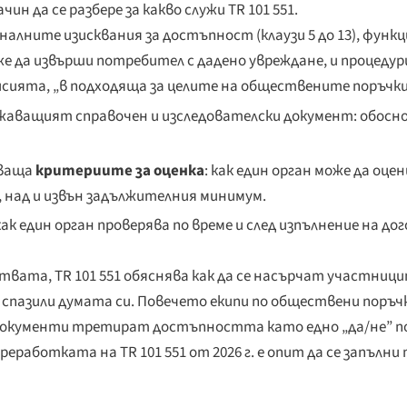
н да се разбере за какво служи TR 101 551.
лните изисквания за достъпност (клаузи 5 до 13), функ
же да извърши потребител с дадено увреждане, и процедур
мисията, „в подходяща за целите на обществените поръчки
жаващият справочен и изследователски документ: обосн
хваща
критериите за оценка
: как един орган може да оц
над и извън задължителния минимум.
 как един орган проверява по време и след изпълнение на д
твата, TR 101 551 обяснява как да се насърчат участницит
 са спазили думата си. Повечето екипи по обществени поръчк
окументи третират достъпността като едно „да/не” по
еработката на TR 101 551 от 2026 г. е опит да се запълни