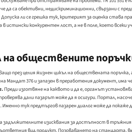
 обслужване при отстраняване на проблеми. TR 101 551 е н
е да са обективни, недискриминационни, свързани с пред
Допуска ли се грешка тук, критерият за оценка става пра
 истински конкурентен лост, а не в поле, което всеки у
 на обществените поръчк
ащо през целия жизнен цикъл на обществената поръчка, а
а Мандат 376 и запазен в преработения документ, има ч
г.
Преди изготвяне на каквото и да е, органът установя
 проверява дали пазарът може да я осигури. Портал, насоч
 Именно тук предтъргов пазарен диалог може да покаже
а задължителните изисквания за достъпност в тръжния
 съответния вид продукт. Позоваването на стандарта, в