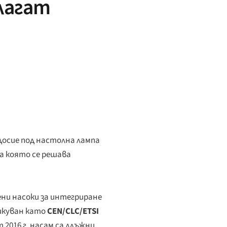
лагат
досие под настолна лампа
а която се решава
ни насоки за интегриране
икуван като
CEN/CLC/ETSI
2016 г. насам са длъжни