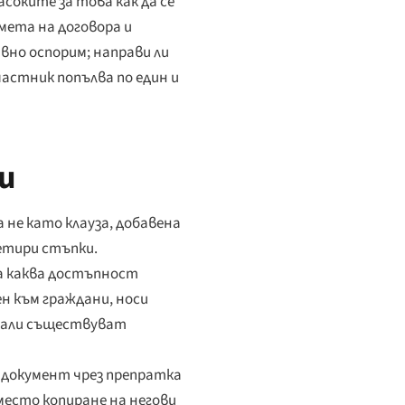
асоките за това как да се
мета на договора и
вно оспорим; направи ли
частник попълва по един и
и
 не като клауза, добавена
етири стъпки.
ва каква достъпност
ен към граждани, носи
 дали съществуват
 документ чрез препратка
место копиране на негови