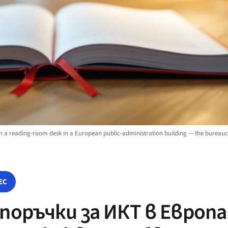
on a reading-room desk in a European public-administration building — the bureau
ЕС
оръчки за ИКТ в Европа