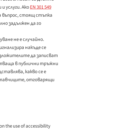
и услуги. Ако
EN 301 549
ен въпрос, стоящ стъпка
лно задължен да го
ване не е случайно.
сигнализира накъде се
ъзложителите да записват
астваща в публични тръжни
ставлява, какво се е
оставчиците, отговарящи
on the use of accessibility