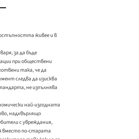
 —
достъпността живее и в
аря, за да бъде
ации при обществени
готвени така, че да
мент следва да изисква
стандарта, не изпълнява
ономически най-изгодната
тво, надхвърлящо
ебители с увреждания,
AA вместо по-старата