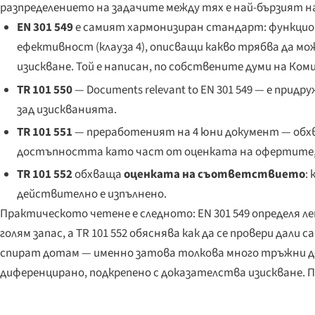
разпределението на задачите между тях е най-бързият начи
EN 301 549
е самият хармонизиран стандарт: функциона
ефективност (клауза 4), описващи какво трябва да мо
изискване. Той е написан, по собствените думи на Ко
TR 101 550
—
Documents relevant to EN 301 549
— е придру
зад изискванията.
TR 101 551
— преработеният на 4 юни документ — об
достъпността като част от оценката на офертите, 
TR 101 552
обхваща
оценката на съответствието
:
действително е изпълнено.
Практическото четене е следното: EN 301 549 определя ле
голям запас, а TR 101 552 обяснява как да се провери дали
спират дотам — именно затова толкова много тръжни д
диференцирано, подкрепено с доказателства изискване. Пр