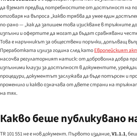
да вземат предвид потребностите от достъпност на полз
отговаря на въпроса „какво трябва да умее един достъпе
по-рано — „как да запишем това изискване в тръжните д
изпълни и офертите да могат да бъдат сравнявани честн
Това е наръчникът за обществени поръчки, допълващ въпро
Преработката излиза година след като
Европейският ак
насочва регулаторният натиск: от доброволна добра пр
изпълними клаузи за достъпност в документите, уреждащ
процедури, документът заслужава да бъде потърсен и пр
променило и какво означава от двете страни на тръжна
на тях.
Какво беше публикувано на
TR 101 551 не е нов документ. Първото издание,
V1.1.1
, бе