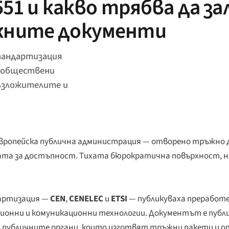
51 и какво трябва да за
жните документи
стандартизация
а обществени
възложителите и
европейска публична администрация — отворено тръжно 
ата за достъпност. Тихата бюрократична повърхност, н
дартизация —
CEN
,
CENELEC
и
ETSI
— публикуваха преработе
онни и комуникационни технологии. Документът е публ
 публичните органи, които изготвят тръжни пакети и от 