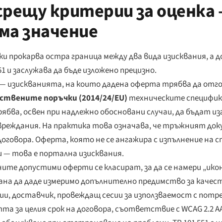
срещу критерии за оценка
ма значение
 прокарва остра граница между два вида изисквания, а 
1 и заслужава да бъде изложено прецизно.
 изискванията, на които дадена оферта трябва да отгов
ствените поръчки (2014/24/EU)
техническите специфик
рябва, освен при надлежно обосновани случаи, да бъдат из
еждания. На практика това означава, че тръжният доку
договора. Оферта, която не се ангажира с изпълнение на 
и — това е портална изисквания.
ните допустими оферти се класират, за да се намери „ик
гана да даде измеримо допълнително предимство за качес
и, доставчик, провеждащ сесии за използваемост с потр
 за целия срок на договора, съответствие с WCAG 2.2 