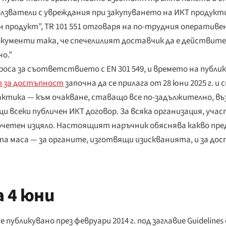
ватели с увреждания при закупуването на ИКТ продукти 
н продукт”, TR 101 551 отговаря на по-трудния оператив
окументи така, че спечелилият доставчик да е действите
о.”
са за съответствието с EN 301 549, и времето на публику
т за достъпност
започна да се прилага от 28 юни 2025 г. и 
актика — към очакване, ставащо все по-задължително, в
и всеки публичен ИКТ договор. За всяка организация, уч
очетен изцяло. Настоящият наръчник обяснява какво пред
та маса — за органите, изготвящи изискванията, и за д
 4 юни
ше публикувано през февруари 2014 г. под заглавие
Guidelines 