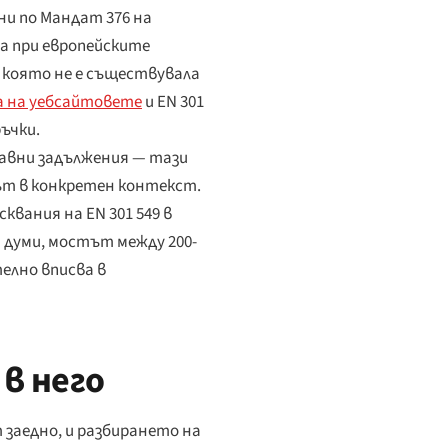
ни по Мандат 376 на
та при европейските
, която не е съществувала
 на уебсайтовете
и EN 301
ъчки.
правни задължения — тази
 в конкретен контекст.
вания на EN 301 549 в
и думи, мостът между 200-
елно вписва в
в него
 заедно, и разбирането на