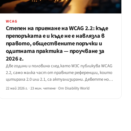
WCAG
Степен на приемане на WCAG 2.2: къде
препоръката е и къде не е навлязла в
правото, обществените поръчки и
одитната практика — проучване за
2026 г.
Две години и половина след като W3C публикува WCAG
2.2, само малка част от правните референции, които
цитираха 2.0 или 2.1, са актуализирани. Деветте нови
критерия за успех са там, където разривът се вижда
22 май 2026 г.
·
23 мин. четене
·
От Disability World
— поява на фокуса, размер на целта, влачене,
повтарящо се въвеждане, достъпна автентикация.