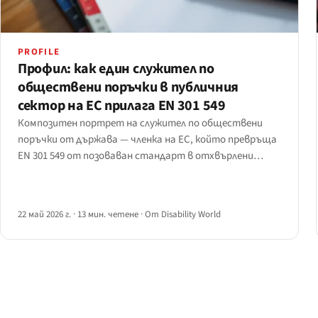
PROFILE
Профил: как един служител по
обществени поръчки в публичния
сектор на ЕС прилага EN 301 549
Композитен портрет на служител по обществени
поръчки от държава — членка на ЕС, който превръща
EN 301 549 от позоваван стандарт в отхвърлени
оферти, изискани доказателства и клаузи за
отстраняване на проблеми след възлагане. По
интервюта със седем служители от пет държави
22 май 2026 г.
·
13 мин. четене
·
От Disability World
членки.