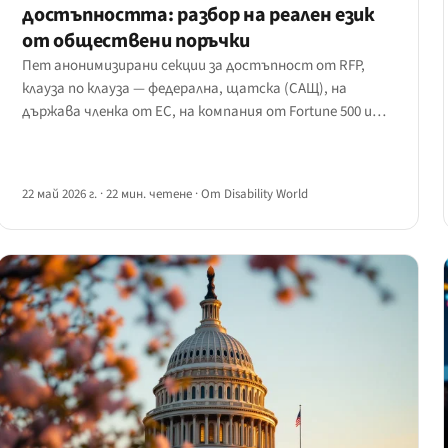
достъпността: разбор на реален език
от обществени поръчки
Пет анонимизирани секции за достъпност от RFP,
клауза по клауза — федерална, щатска (САЩ), на
държава членка от ЕС, на компания от Fortune 500 и
типичният шаблонен текст.
22 май 2026 г.
·
22 мин. четене
·
От Disability World