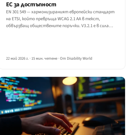
ЕС за достъпност
EN 301 549 — хармонизираният европейски стандарт
на ETSI, който превръща WCAG 2.1 AA в текст,
обвързващ обществените поръчки. V3.2.1 е в сила
през 2026 г.; V4 с WCAG 2.2 е в късен етап на изготвяне.
Пълен наръчник клауза по клауза.
22 май 2026 г.
·
15 мин. четене
·
От Disability World