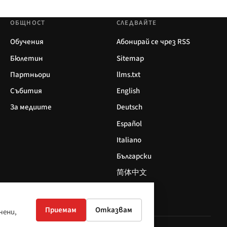
ОБЩНОСТ
СЛЕДВАЙТЕ
Обучения
Абонирай се чрез RSS
Бюлетин
Sitemap
Партньори
llms.txt
Събития
English
За медиите
Deutsch
Español
Italiano
Български
简体中文
Приемам
Отказвам
чени,