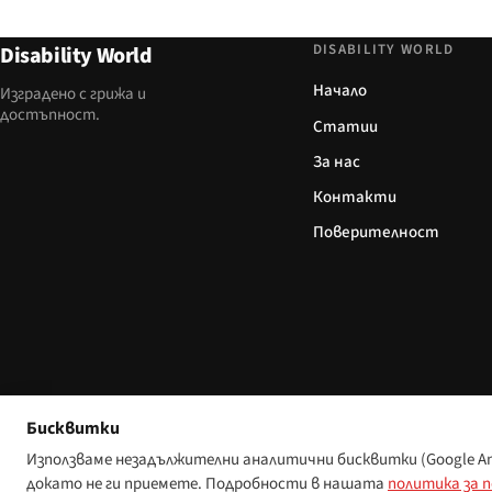
DISABILITY WORLD
Disability World
Начало
Изградено с грижа и
достъпност.
Статии
За нас
Контакти
Поверителност
Бисквитки
Използваме незадължителни аналитични бисквитки (Google Anal
докато не ги приемете. Подробности в нашата
политика за 