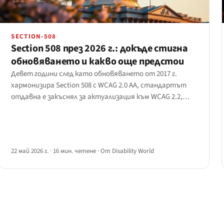
SECTION-508
Section 508 през 2026 г.: докъде стигна
обновяването и какво още предстои
Девет години след като обновяването от 2017 г.
хармонизира Section 508 с WCAG 2.0 AA, стандартът
отдавна е закъснял за актуализация към WCAG 2.2,
разширяване на обхвата за обществени поръчки на
ИИ, а заявката за информация на Access Board от 2025
г. най-сетне започва да очертава какво следва.
22 май 2026 г.
·
16 мин. четене
·
От Disability World