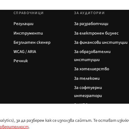
СПРАВОЧНИЦИ
ЗА АУДИТОРИИ
Регулации
За разработчици
Инструменти
За електронен бизнес
Безплатен скенер
За финансови институции
WCAG / ARIA
За образователни
институции
Речник
За хотелиерство
За телекоми
За софтуерни
интегратори
За НПО
ytics), за да разберем как се използва сайтът. Те остават изклю
поверителност
.