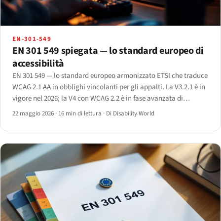
EN-301-549
EN 301 549 spiegata — lo standard europeo di
accessibilità
EN 301 549 — lo standard europeo armonizzato ETSI che traduce
WCAG 2.1 AA in obblighi vincolanti per gli appalti. La V3.2.1 è in
vigore nel 2026; la V4 con WCAG 2.2 è in fase avanzata di
redazione. Primer clausola per clausola.
22 maggio 2026
·
16 min di lettura
·
Di Disability World