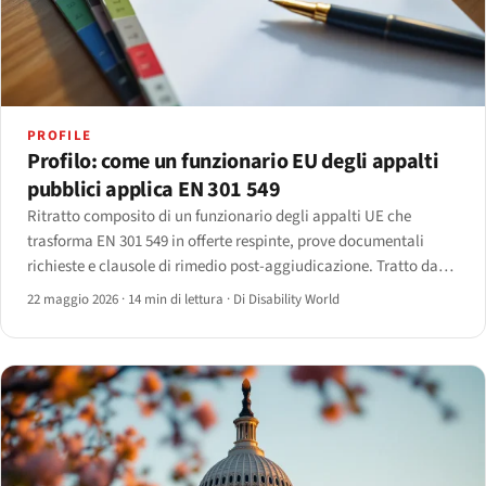
PROFILE
Profilo: come un funzionario EU degli appalti
pubblici applica EN 301 549
Ritratto composito di un funzionario degli appalti UE che
trasforma EN 301 549 in offerte respinte, prove documentali
richieste e clausole di rimedio post-aggiudicazione. Tratto da
interviste con sette funzionari in cinque Stati membri; dettagli
22 maggio 2026
·
14 min di lettura
·
Di Disability World
anonimizzati.