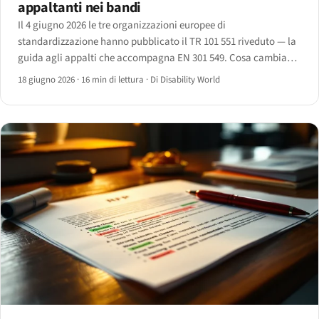
appaltanti nei bandi
Il 4 giugno 2026 le tre organizzazioni europee di
standardizzazione hanno pubblicato il TR 101 551 riveduto — la
guida agli appalti che accompagna EN 301 549. Cosa cambia
per le stazioni appaltanti e i fornitori che partecipano alle gare.
18 giugno 2026
·
16 min di lettura
·
Di Disability World