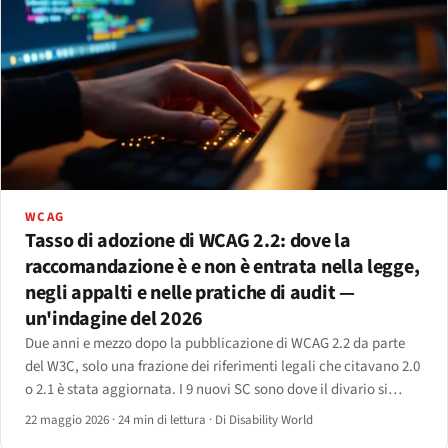
WCAG
Tasso di adozione di WCAG 2.2: dove la
raccomandazione è e non è entrata nella legge,
negli appalti e nelle pratiche di audit —
un'indagine del 2026
Due anni e mezzo dopo la pubblicazione di WCAG 2.2 da parte
del W3C, solo una frazione dei riferimenti legali che citavano 2.0
o 2.1 è stata aggiornata. I 9 nuovi SC sono dove il divario si
manifesta — focus appearance, target size, dragging, redundant
22 maggio 2026
·
24 min di lettura
·
Di Disability World
entry, accessible auth.