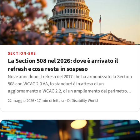
SECTION-508
La Section 508 nel 2026: dove è arrivato il
refresh e cosa resta in sospeso
Nove anni dopo il refresh del 2017 che ha armonizzato la Section
508 con WCAG 2.0 AA, lo standard è in attesa di un
aggiornamento a WCAG 2.2, di un ampliamento del perimetro
agli appalti AI e la RFI 2025 dell'Access Board comincia a
22 maggio 2026
·
17 min di lettura
·
Di Disability World
delineare cosa verrà dopo.