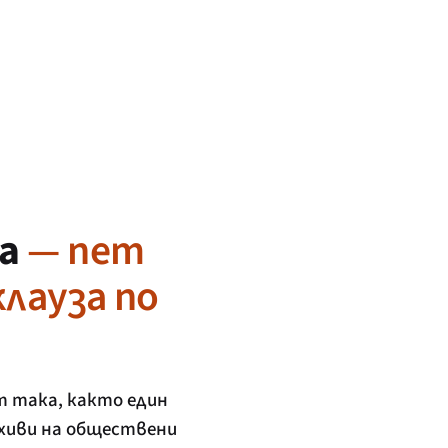
та
— пет
лауза по
т така, както един
рхиви на обществени