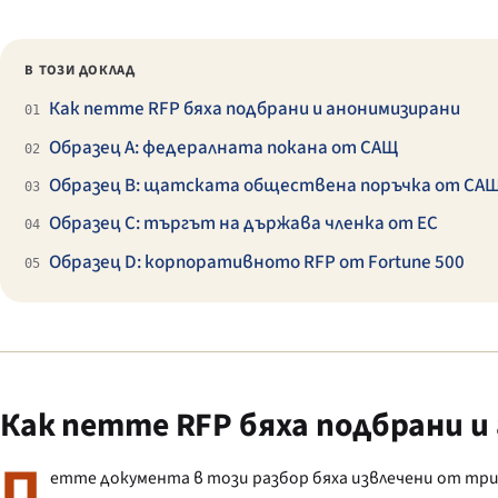
В ТОЗИ ДОКЛАД
Как петте RFP бяха подбрани и анонимизирани
01
Образец A: федералната покана от САЩ
02
Образец B: щатската обществена поръчка от СА
03
Образец C: търгът на държава членка от ЕС
04
Образец D: корпоративното RFP от Fortune 500
05
Как петте RFP бяха подбрани и
П
етте документа в този разбор бяха извлечени от три