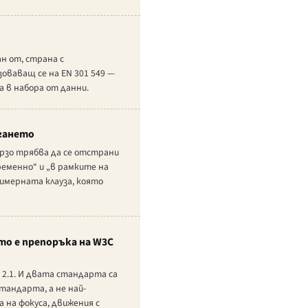
н от, страна с
оваващ се на EN 301 549 —
 в набора от данни.
агането
ързо трябва да се отстрани
ременно“ и „в рамките на
римерната клауза, която
то е препоръка на W3C
G 2.1. И двата стандарта са
тандарта, а не най-
 на фокуса, движения с