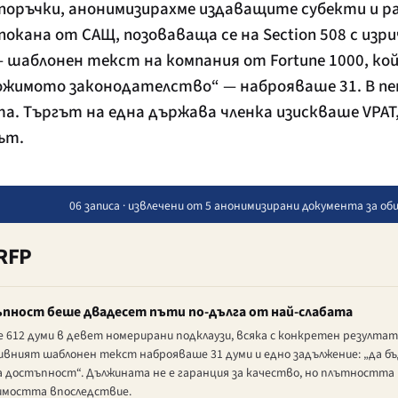
оръчки, анонимизирахме издаващите субекти и ра
 покана от САЩ, позоваваща се на Section 508 с из
— шаблонен текст на компания от Fortune 1000, к
ожимото законодателство“ — наброяваше 31. В п
. Търгът на една държава членка изискваше VPAT,
ът.
06 записа · извлечени от 5 анонимизирани документа за о
RFP
ъпност беше двадесет пъти по-дълга от най-слабата
612 думи в девет номерирани подклаузи, всяка с конкретен резултат
вният шаблонен текст наброяваше 31 думи и едно задължение: „да б
 достъпност“. Дължината не е гаранция за качество, но плътността
жимостта впоследствие.