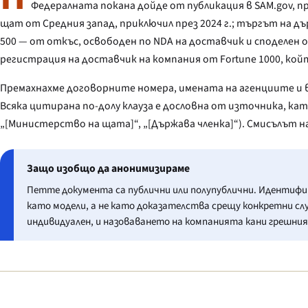
Федералната покана дойде от публикация в SAM.gov, п
щат от Средния запад, приключил през 2024 г.; търгът на дър
500 — от откъс, освободен по NDA на доставчик и споделен
регистрация на доставчик на компания от Fortune 1000, кой
Премахнахме договорните номера, имената на агенциите и 
Всяка цитирана по-долу клауза е дословна от източника, к
„[Министерство на щата]“, „[Държава членка]“). Смисълът на
Защо изобщо да анонимизираме
Петте документа са публични или полупублични. Идентифиц
като модели, а не като доказателства срещу конкретни сл
индивидуален, и назоваването на компанията кани грешния 