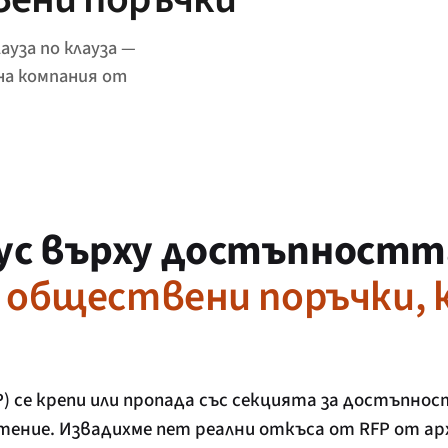
ауза по клауза —
 на компания от
кус върху достъпност
т обществени поръчки, к
) се крепи или пропада със секцията за достъпнос
щетение. Извадихме пет реални откъса от RFP от а