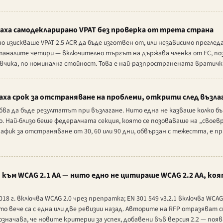
ха самодекларирано VPAT без проверка от трета страна
 изискваше VPAT 2.5 ACR да бъде изготвен от, или независимо прегледа
аналите четири — включително търгът на държава членка от ЕС, поз
вчика, по номинална стойност. Това е най-разпространената вратичка
ха срок за отстраняване на проблеми, открити след възл
бва да бъде резултатът при възлагане. Нито една не казваше колко б
. Най-близо беше федералната секция, която се позоваваше на „своев
афик за отстраняване от 30, 60 или 90 дни, обвързан с тежестта, е п
към WCAG 2.1 AA — нито едно не цитираше WCAG 2.2 AA, коя
18 г. включва WCAG 2.0 чрез препратка; EN 301 549 v3.2.1 включва WCA
то вече са с една или две ревизии назад. Авторите на RFP отразяват с
начава, че новите критерии за успех, добавени във версия 2.2 — поява