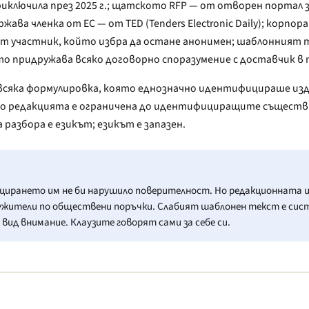
риключила през 2025 г.; щатското RFP — от отворен портал 
жава членка от ЕС — от TED (Tenders Electronic Daily); корпо
 от участник, който избра да остане анонимен; шаблонният 
то придружава всяко договорно споразумение с доставчик в 
всяка формулировка, която еднозначно идентифицираше изда
ато редакцията е ограничена до идентифициращите съществи
 разбора е езикът; езикът е запазен.
ирането им не би нарушило поверителност. Но редакционната це
ужители по обществени поръчки. Слабият шаблонен текст е сист
вид внимание. Клаузите говорят сами за себе си.