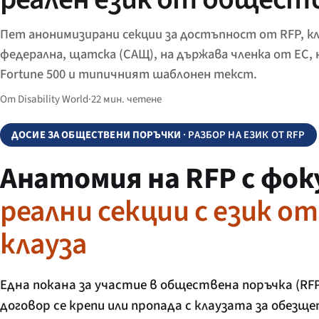
Пет анонимизирани секции за достъпност от RFP, кл
федерална, щатска (САЩ), на държава членка от ЕС,
Fortune 500 и типичният шаблонен текст.
От Disability World
·
22 мин. четене
ДОСИЕ ЗА ОБЩЕСТВЕНИ ПОРЪЧКИ
· РАЗБОР НА ЕЗИК ОТ RFP
Анатомия на RFP с фо
реални секции с език о
клауза
Една покана за участие в обществена поръчка (RFP
договор се крепи или пропада с клаузата за обез