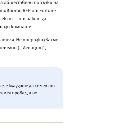
за обществени поръчки на
ративното RFP от Fortune
текст — от пакет за
тази компания.
теля. Не преразказвахме.
телни („[Агенция]“,
л е клаузите да се четат
емен провал, а не