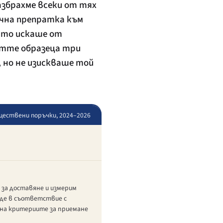
збрахме всеки от тях
рична препратка към
ойто искаше от
етте образеца три
 но не изискваше той
бществени поръчки, 2024–2026
 за доставяне и измерим
ъде в съответствие с
 на критериите за приемане