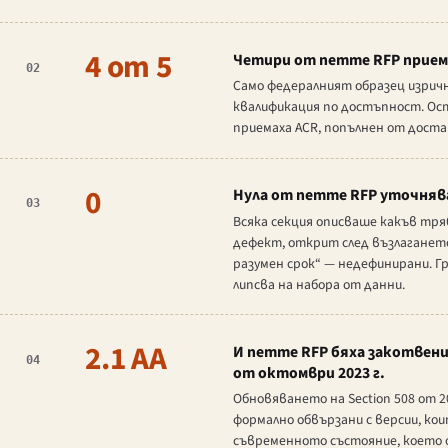
4 от 5
Четири от петте RFP приема
02
Само федералният образец изрично
квалификация по достъпност. Ост
приемаха ACR, попълнен от доста
0
Нула от петте RFP уточнява
03
Всяка секция описваше какъв тря
дефект, открит след възлагането
разумен срок“ — недефинирани. Гр
липсва на набора от данни.
2.1 AA
И петте RFP бяха закотвени 
04
от октомври 2023 г.
Обновяването на Section 508 от 20
формално обвързани с версии, кои
съвременното състояние, което оз