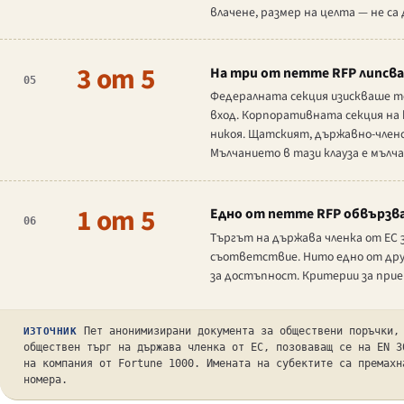
влачене, размер на целта — не са
3 от 5
На три от петте RFP липсва
05
Федералната секция изискваше тес
вход. Корпоративната секция на 
никоя. Щатският, държавно-членс
Мълчанието в тази клауза е мълч
1 от 5
Едно от петте RFP обвързв
06
Търгът на държава членка от ЕС 
съответствие. Нито едно от дру
за достъпност. Критерии за прием
Пет анонимизирани документа за обществени поръчки,
ИЗТОЧНИК
обществен търг на държава членка от ЕС, позоваващ се на EN 3
на компания от Fortune 1000. Имената на субектите са премахн
номера.