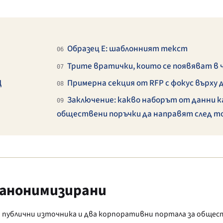
Образец E: шаблонният текст
06
Трите вратички, които се появяват в
07
Щ
Примерна секция от RFP с фокус върх
08
Заключение: какво наборът от данни к
09
обществени поръчки да направят след т
 анонимизирани
 публични източника и два корпоративни портала за общес