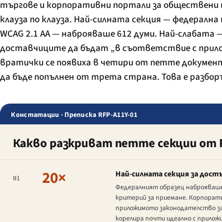
търгове и корпоративни портали за обществени п
клауза по клауза. Най-силната секция — федерална
WCAG 2.1 AA — наброяваше 612 думи. Най-слабата 
доставчиците да бъдат „в съответствие с прил
вратички се появиха в четири от петте документа
да бъде попълнен от трета страна. Това е разбор
Констатации · Преписка RFP-A11Y-01
Какво разкриват петте секции от 
20×
Най-силната секция за дост
01
Федералният образец наброяваше 
критерий за приемане. Корпорати
приложимото законодателство за
корелира почти идеално с прило