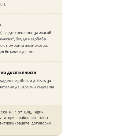
6 г.
и
) и едно решение за гласов
огия“, без да назовава
о с помощни технологии.
т би могъл да има.
е по достъпност
даден независим доклад за
ително да изпълни клаузата
тско RFP от САЩ, един
, и един шаблонен текст
ентифициращите договорни