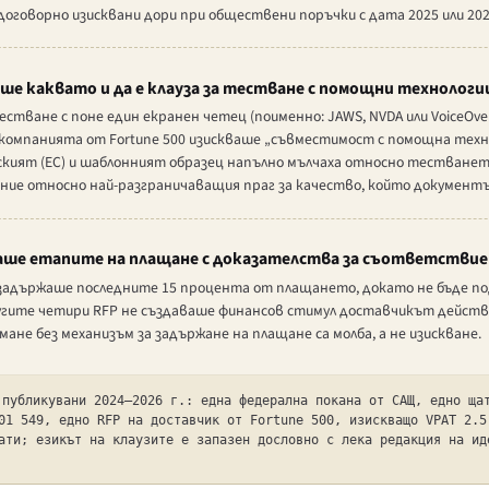
 договорно изисквани дори при обществени поръчки с дата 2025 или 202
ше каквато и да е клауза за тестване с помощни технологи
тване с поне един екранен четец (поименно: JAWS, NVDA или VoiceOver
компанията от Fortune 500 изискваше „съвместимост с помощна технол
кият (ЕС) и шаблонният образец напълно мълчаха относно тестванет
ание относно най-разграничаващия праг за качество, който документъ
аше етапите на плащане с доказателства за съответстви
задържаше последните 15 процента от плащането, докато не бъде по
гите четири RFP не създаваше финансов стимул доставчикът действ
ане без механизъм за задържане на плащане са молба, а не изискване.
 публикувани 2024–2026 г.: една федерална покана от САЩ, едно ща
01 549, едно RFP на доставчик от Fortune 500, изискващо VPAT 2.5
ати; езикът на клаузите е запазен дословно с лека редакция на ид