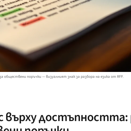
 за обществени поръчки — визуалният знак за разбора на езика от RFP.
с върху достъпността: 
вени поръчки