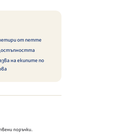
 четири от петте
у достъпността
азва на екипите по
ова
твени поръчки.