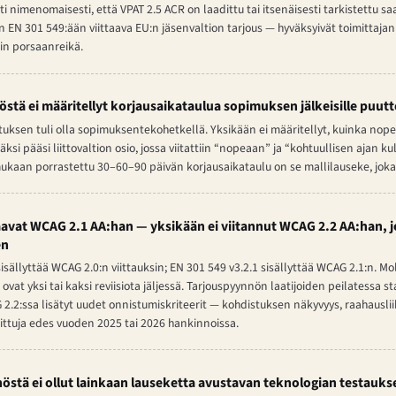
tti nimenomaisesti, että VPAT 2.5 ACR on laadittu tai itsenäisesti tarkistettu
 EN 301 549:ään viittaava EU:n jäsenvaltion tarjous — hyväksyivät toimittaja
sin porsaanreikä.
stä ei määritellyt korjausaikataulua sopimuksen jälkeisille puutte
mituksen tuli olla sopimuksentekohetkellä. Yksikään ei määritellyt, kuinka no
ksi pääsi liittovaltion osio, jossa viitattiin “nopeaan” ja “kohtuullisen ajan k
aan porrastettu 30–60–90 päivän korjausaikataulu on se mallilauseke, joka 
jaavat WCAG 2.1 AA:han — yksikään ei viitannut WCAG 2.2 AA:han, 
en
isällyttää WCAG 2.0:n viittauksin; EN 301 549 v3.2.1 sisällyttää WCAG 2.1:n. 
a ovat yksi tai kaksi reviisiota jäljessä. Tarjouspyynnön laatijoiden peilatessa 
 2.2:ssa lisätyt uudet onnistumiskriteerit — kohdistuksen näkyvyys, raahausl
dittuja edes vuoden 2025 tai 2026 hankinnoissa.
östä ei ollut lainkaan lauseketta avustavan teknologian testauks