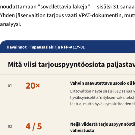
noudattamaan “sovellettavia lakeja” — sisälsi 31 sanaa.
Yhden jäsenvaltion tarjous vaati VPAT-dokumentin, mut
analyysi.
Havainnot · Tapausasiakirja RFP-A11Y-01
Mitä viisi tarjouspyyntöosiota paljasta
20×
Vahvin saavutettavuusosio oli
01
Liittovaltion näyte sisälsi 612 sanaa
hyväksymisehto. Yrityksen vakioteksti
laatua, mutta hyväksymiskriteerien 
4 / 5
Neljä viidestä tarjouspyynnös
02
vahvistusta