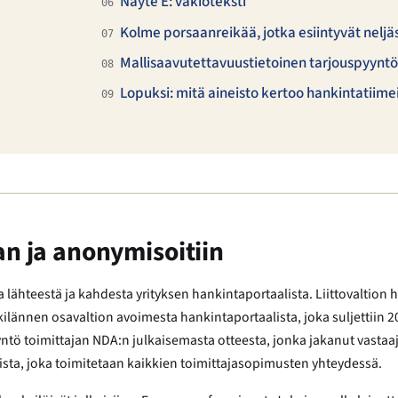
Näyte E: vakioteksti
06
Kolme porsaanreikää, jotka esiintyvät neljä
07
Mallisaavutettavuustietoinen tarjouspyyntö
08
Lopuksi: mitä aineisto kertoo hankintatiime
09
an ja anonymisoitiin
a lähteestä ja kahdesta yrityksen hankintaportaalista. Liittovaltion
skilännen osavaltion avoimesta hankintaportaalista, joka suljettiin 2
yyntö toimittajan NDA:n julkaisemasta otteesta, jonka jakanut vasta
ista, joka toimitetaan kaikkien toimittajasopimusten yhteydessä.