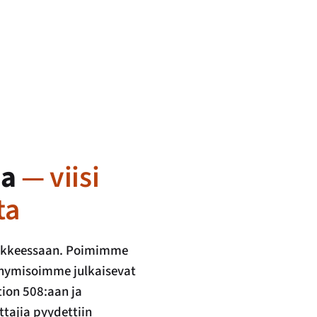
ia
— viisi
ta
usekkeessaan. Poimimme
nonymisoimme julkaisevat
tion 508:aan ja
tajia pyydettiin