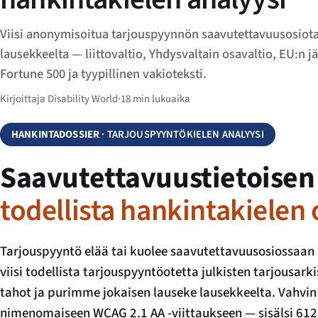
Viisi anonymisoitua tarjouspyynnön saavutettavuusosiota
lausekkeelta — liittovaltio, Yhdysvaltain osavaltio, EU:n j
Fortune 500 ja tyypillinen vakioteksti.
Kirjoittaja Disability World
·
18 min lukuaika
HANKINTADOSSIER
· TARJOUSPYYNTÖKIELEN ANALYYSI
Saavutettavuustietoise
todellista hankintakielen 
Tarjouspyyntö elää tai kuolee saavutettavuusosiossaa
viisi todellista tarjouspyyntöotetta julkisten tarjousa
tahot ja purimme jokaisen lauseke lausekkeelta. Vahvin 
nimenomaiseen WCAG 2.1 AA -viittaukseen — sisälsi 612 s