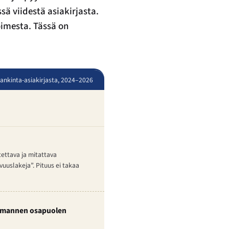
sä viidestä asiakirjasta.
oimesta. Tässä on
ankinta-asiakirjasta, 2024–2026
tettava ja mitattava
vuuslakeja”. Pituus ei takaa
kolmannen osapuolen