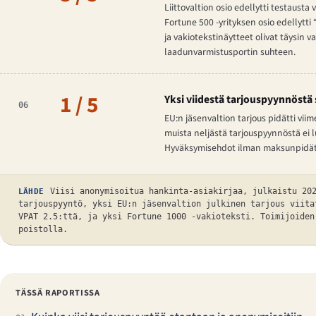
Liittovaltion osio edellytti testaust
Fortune 500 -yrityksen osio edellytt
ja vakiotekstinäytteet olivat täysin v
laadunvarmistusportin suhteen.
1 / 5
Yksi viidestä tarjouspyynnöst
06
EU:n jäsenvaltion tarjous pidätti vi
muista neljästä tarjouspyynnöstä ei 
Hyväksymisehdot ilman maksunpidäty
Viisi anonymisoitua hankinta-asiakirjaa, julkaistu 20
LÄHDE
tarjouspyyntö, yksi EU:n jäsenvaltion julkinen tarjous viita
VPAT 2.5:ttä, ja yksi Fortune 1000 -vakioteksti. Toimijoiden
poistolla.
TÄSSÄ RAPORTISSA