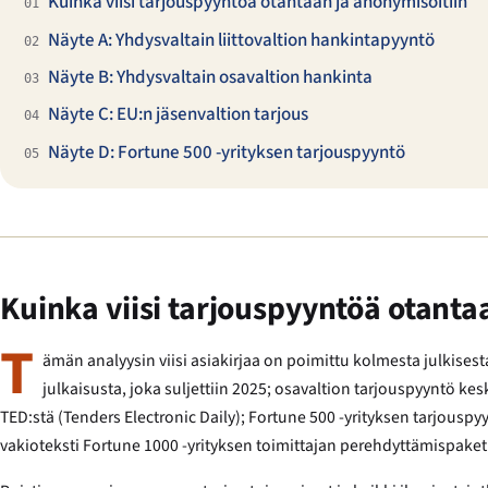
Kuinka viisi tarjouspyyntöä otantaan ja anonymisoitiin
01
Näyte A: Yhdysvaltain liittovaltion hankintapyyntö
02
Näyte B: Yhdysvaltain osavaltion hankinta
03
Näyte C: EU:n jäsenvaltion tarjous
04
Näyte D: Fortune 500 -yrityksen tarjouspyyntö
05
Kuinka viisi tarjouspyyntöä otanta
T
ämän analyysin viisi asiakirjaa on poimittu kolmesta julkisest
julkaisusta, joka suljettiin 2025; osavaltion tarjouspyyntö ke
TED:stä (Tenders Electronic Daily); Fortune 500 -yrityksen tarjousp
vakioteksti Fortune 1000 -yrityksen toimittajan perehdyttämispaket