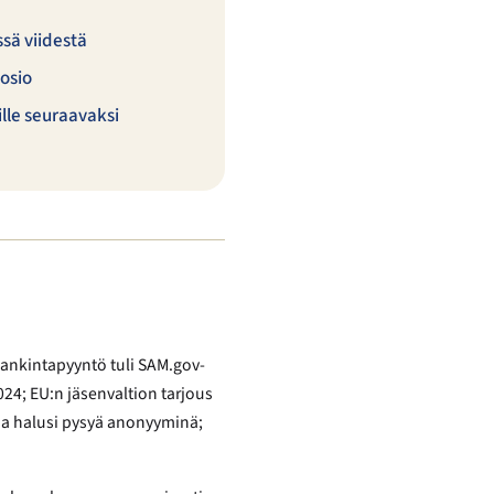
ssä viidestä
osio
ille seuraavaksi
 hankintapyyntö tuli SAM.gov-
024; EU:n jäsenvaltion tarjous
aja halusi pysyä anonyyminä;