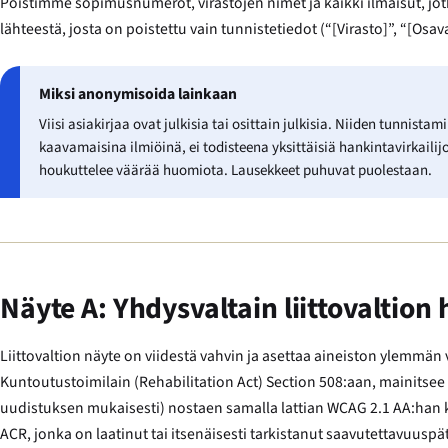
Poistimme sopimusnumerot, virastojen nimet ja kaikki ilmaisut, jotk
lähteestä, josta on poistettu vain tunnistetiedot (“[Virasto]”, “[Osaval
Miksi anonymisoida lainkaan
Viisi asiakirjaa ovat julkisia tai osittain julkisia. Niiden tunnist
kaavamaisina ilmiöinä, ei todisteena yksittäisiä hankintavirkaili
houkuttelee väärää huomiota. Lausekkeet puhuvat puolestaan.
Näyte A: Yhdysvaltain liittovaltio
Liittovaltion näyte on viidestä vahvin ja asettaa aineiston ylemmän
Kuntoutustoimilain (Rehabilitation Act) Section 508:aan, mainitsee 
uudistuksen mukaisesti) nostaen samalla lattian WCAG 2.1 AA:han ka
ACR, jonka on laatinut tai itsenäisesti tarkistanut saavutettavuus