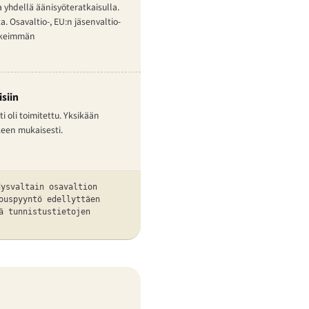
a yhdellä äänisyöteratkaisulla.
 Osavaltio-, EU:n jäsenvaltio-
tärkeimmän
siin
 oli toimitettu. Yksikään
keen mukaisesti.
dysvaltain osavaltion
ouspyyntö edellyttäen
ä tunnistustietojen