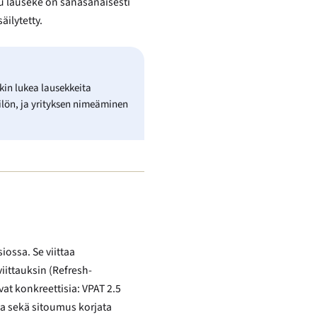
tu lauseke on sanasanaisesti
äilytetty.
nkin lukea lausekkeita
silön, ja yrityksen nimeäminen
ossa. Se viittaa
iittauksin (Refresh-
at konkreettisia: VPAT 2.5
la sekä sitoumus korjata