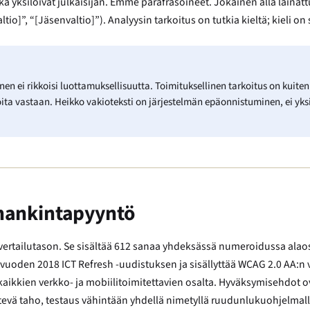
a yksilöivät julkaisijan. Emme parafrasoineet. Jokainen alla lainat
tio]”, “[Jäsenvaltio]”). Analyysin tarkoitus on tutkia kieltä; kieli on s
aminen ei rikkoisi luottamuksellisuutta. Toimituksellinen tarkoitus on kuite
joita vastaan. Heikko vakioteksti on järjestelmän epäonnistuminen, ei yk
n hankintapyyntö
 vertailutason. Se sisältää 612 sanaa yhdeksässä numeroidussa alaosi
vuoden 2018 ICT Refresh -uudistuksen ja sisällyttää WCAG 2.0 AA:n v
ikkien verkko- ja mobiilitoimitettavien osalta. Hyväksymisehdot ov
pätevä taho, testaus vähintään yhdellä nimetyllä ruudunlukuohjelmal