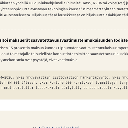
a vähintään yhdellä ruudunlukuohjelmalla (nimeltä: JAWS, NVDA tai VoiceOver) j
i “yhteensopivuutta avustavan teknologian kanssa” nimeämättä yhtään tuotetta.
aiti AT-testauksesta. Hiljaisuus tässä lausekkeessa on hiljaisuutta asiakirjan 
ä sitoi maksuerät saavutettavuusvaatimustenmukaisuuden todistei
imeisen 15 prosentin maksun kunnes riippumaton vaatimustenmukaisuusraportti
luonut toimittajalle taloudellista kannustinta toimittaa saavutettavuuslausek
smekanismia ovat pyyntöjä, eivät vaatimuksia.
24–2026: yksi Yhdysvaltain liittovaltion hankintapyyntö, yksi Yh
ten EN 301 549:ään, yksi Fortune 500 -yrityksen toimittajan tarj
 nimet poistettu; lausekekieli säilytetty sanasanaisesti kevyell