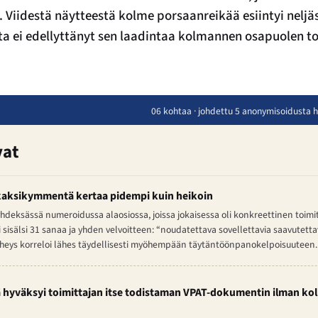
 Viidestä näytteestä kolme porsaanreikää esiintyi neljäs
ta ei edellyttänyt sen laadintaa kolmannen osapuolen t
06 kohtaa · johdettu 5 anonymisoidusta h
vat
 kaksikymmentä kertaa pidempi kuin heikoin
 yhdeksässä numeroidussa alaosiossa, joissa jokaisessa oli konkreettinen toimi
 sisälsi 31 sanaa ja yhden velvoitteen: “noudatettava sovellettavia saavutetta
tiheys korreloi lähes täydellisesti myöhempään täytäntöönpanokelpoisuuteen.
tä hyväksyi toimittajan itse todistaman VPAT-dokumentin ilman 