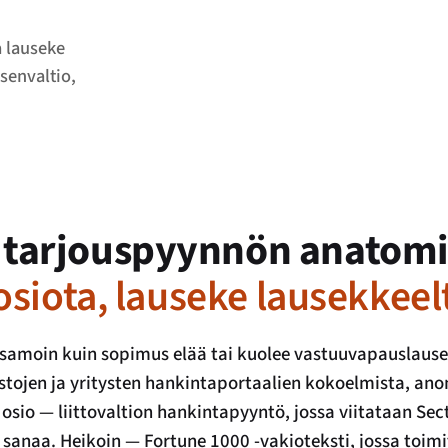
 lauseke
äsenvaltio,
n tarjouspyynnön anatom
osiota, lauseke lausekkeel
n samoin kuin sopimus elää tai kuolee vastuuvapausla
rkistojen ja yritysten hankintaportaalien kokoelmista, a
osio — liittovaltion hankintapyyntö, jossa viitataan Sec
anaa. Heikoin — Fortune 1000 -vakioteksti, jossa toimit