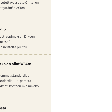
 saavutettavuuspätevän tahon
n täyttämän ACR:n
ille
peasti sopimuksen jälkeen
uluessa” —
aineistolta puuttuu.
joka on ollut W3C:n
Molemmat standardit on
standardia — ei parasta
iikkeet, kohteen minimikoko —
esta