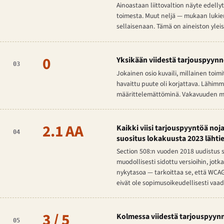
Ainoastaan liittovaltion näyte edelly
toimesta. Muut neljä — mukaan lukien
sellaisenaan. Tämä on aineiston ylei
0
Yksikään viidestä tarjouspyynnö
03
Jokainen osio kuvaili, millainen toi
havaittu puute oli korjattava. Lähimmä
määrittelemättöminä. Vakavuuden muk
2.1 AA
Kaikki viisi tarjouspyyntöä no
04
suositus lokakuusta 2023 lähti
Section 508:n vuoden 2018 uudistus s
muodollisesti sidottu versioihin, jotk
nykytasoa — tarkoittaa se, että WCAG
eivät ole sopimusoikeudellisesti vaa
3 / 5
Kolmessa viidestä tarjouspyynn
05