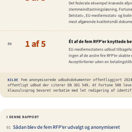
Det federale eksempel krævede afpr
stemmeindtastnings­løsning. Fortun
Delstats-, EU-medlemsstats- og boil
mest afgørende kvalitetsmål dokume
1 af 5
Ét af de fem RFP’er knyttede b
06
EU-medlemsstatens udbud tilbagehold
Ingen af de andre fire RFP’er skabte e
Acceptkriterier uden en betalingstil
Fem anonymiserede udbudsdokumenter offentliggjort 202
KILDE
offentligt udbud der citerer EN 301 549, ét Fortune 500 leve
klausulssprog bevaret verbatim med let redigering af identif
I DENNE RAPPORT
Sådan blev de fem RFP’er udvalgt og anonymiseret
01