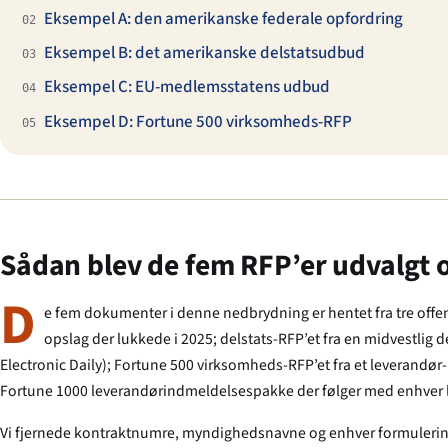
Eksempel A: den amerikanske federale opfordring
02
Eksempel B: det amerikanske delstatsudbud
03
Eksempel C: EU-medlemsstatens udbud
04
Eksempel D: Fortune 500 virksomheds-RFP
05
Sådan blev de fem RFP’er udvalgt
D
e fem dokumenter i denne nedbrydning er hentet fra tre offe
opslag der lukkede i 2025; delstats-RFP’et fra en midvestli
Electronic Daily); Fortune 500 virksomheds-RFP’et fra et leverandør
Fortune 1000 leverandørindmeldelses­pakke der følger med enhver
Vi fjernede kontraktnumre, myndighedsnavne og enhver formulering d