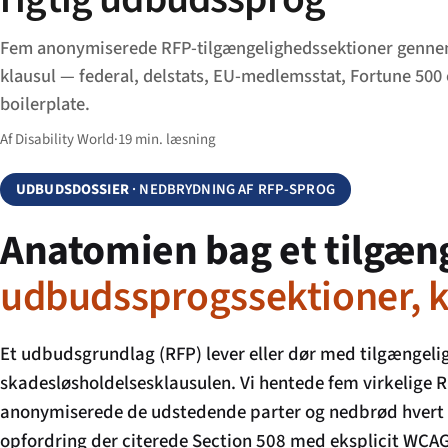
Fem anonymiserede RFP-tilgængeligheds­sektioner gennem
klausul — federal, delstats, EU-medlemsstat, Fortune 500 
boilerplate.
Af Disability World
·
19 min. læsning
UDBUDSDOSSIER
· NEDBRYDNING AF RFP-SPROG
Anatomien bag et tilgæn
udbudssprogssektioner, kl
Et udbudsgrundlag (RFP) lever eller dør med tilgængeli
skadesløsholdelsesklausulen. Vi hentede fem virkelige 
anonymiserede de udstedende parter og nedbrød hvert u
opfordring der citerede Section 508 med eksplicit WCAG 