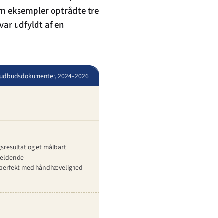
em eksempler optrådte tre
ar udfyldt af en
de udbudsdokumenter, 2024–2026
sresultat og et målbart
 gældende
en perfekt med håndhævelighed