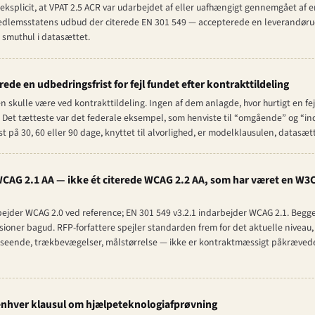
splicit, at VPAT 2.5 ACR var udarbejdet af eller uafhængigt gennemgået af en
edlemsstatens udbud der citerede EN 301 549 — accepterede en leverandøru
smuthul i datasættet.
rede en udbedringsfrist for fejl fundet efter kontrakttildeling
 skulle være ved kontrakttildeling. Ingen af dem anlagde, hvor hurtigt en fej
 Det tætteste var det federale eksempel, som henviste til “omgående” og “in
 på 30, 60 eller 90 dage, knyttet til alvorlighed, er modelklausulen, datasæt
 WCAG 2.1 AA — ikke ét citerede WCAG 2.2 AA, som har været en W3
bejder WCAG 2.0 ved reference; EN 301 549 v3.2.1 indarbejder WCAG 2.1. Begg
evisioner bagud. RFP-forfattere spejler standarden frem for det aktuelle niveau,
usudseende, trækbevægelser, målstørrelse — ikke er kontraktmæssigt påkræved
 enhver klausul om hjælpeteknologiafprøvning