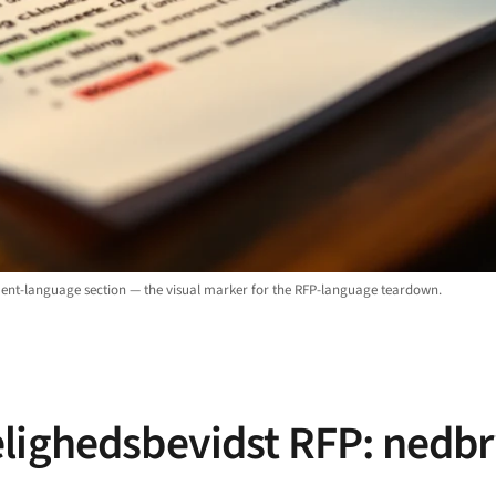
ent-language section — the visual marker for the RFP-language teardown.
lighedsbevidst RFP: nedbr