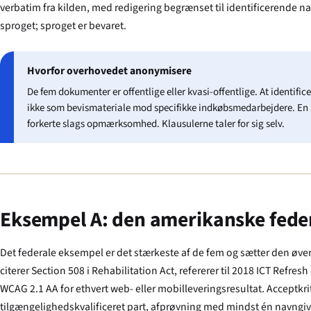
verbatim fra kilden, med redigering begrænset til identificerende 
sproget; sproget er bevaret.
Hvorfor overhovedet anonymisere
De fem dokumenter er offentlige eller kvasi-offentlige. At identifi
ikke som bevismateriale mod specifikke indkøbsmedarbejdere. En sva
forkerte slags opmærksomhed. Klausulerne taler for sig selv.
Eksempel A: den amerikanske fede
Det federale eksempel er det stærkeste af de fem og sætter den øve
citerer Section 508 i Rehabilitation Act, refererer til 2018 ICT Refre
WCAG 2.1 AA for ethvert web- eller mobilleveringsresultat. Acceptkr
tilgængeligheds­kvalificeret part, afprøvning med mindst én navngive