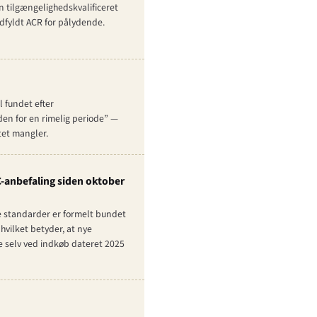
 tilgængeligheds­kvalificeret
dfyldt ACR for pålydende.
l fundet efter
den for en rimelig periode” —
tet mangler.
C-anbefaling siden oktober
e standarder er formelt bundet
 hvilket betyder, at nye
e selv ved indkøb dateret 2025