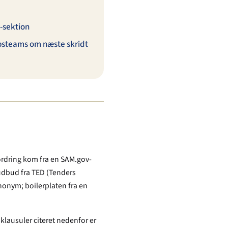
-sektion
øbsteams om næste skridt
ordring kom fra en SAM.gov-
 udbud fra TED (Tenders
nonym; boilerplaten fra en
klausuler citeret nedenfor er