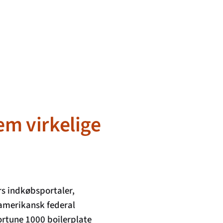
em virkelige
rs indkøbsportaler,
 amerikansk federal
ortune 1000 boilerplate