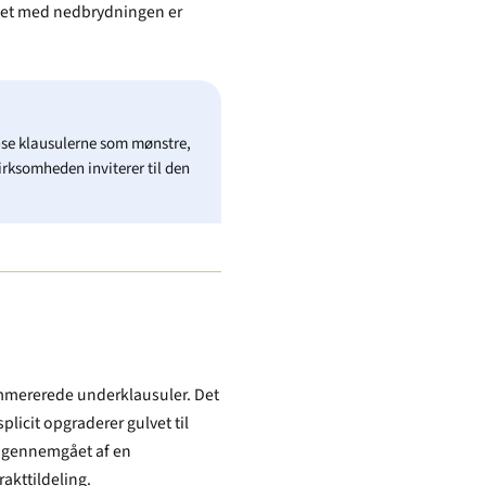
ålet med nedbrydningen er
 læse klausulerne som mønstre,
irksomheden inviterer til den
nummererede underklausuler. Det
plicit opgraderer gulvet til
gt gennemgået af en
akttildeling.