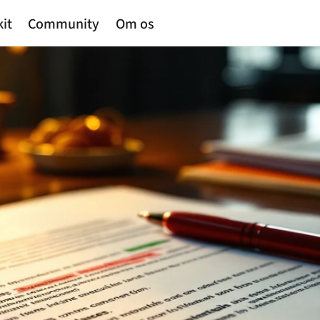
kit
Community
Om os