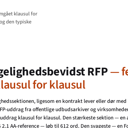
gået klausul for
og den typiske
gelighedsbevidst RFP
— f
ausul for klausul
ghedssektionen, ligesom en kontrakt lever eller dør med
RFP-uddrag fra offentlige udbudsarkiver og virksomhede
ddrag klausul for klausul. Den stærkeste sektion — en
2.1 AA-reference — løb til 612 ord. Den svageste — en F