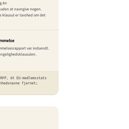
g én
 uden at navngive nogen.
e klausul er tavshed om det
temmelse
mmelsesrapport var indsendt.
gængeligheds­klausulen.
-RFP, ét EU-medlemsstats
nhedsnavne fjernet;