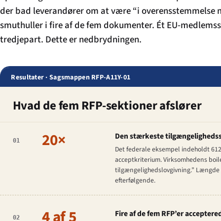
der bad leverandører om at være “i overensstemmelse m
smuthuller i fire af de fem dokumenter. Ét EU-medlemss
tredjepart. Dette er nedbrydningen.
Resultater · Sagsmappen RFP-A11Y-01
Hvad de fem RFP-sektioner afslører
20×
Den stærkeste tilgængelighedss
01
Det federale eksempel indeholdt 612
acceptkriterium. Virksomhedens boil
tilgængeligheds­lovgivning.” Længde
efterfølgende.
4 af 5
Fire af de fem RFP’er acceptere
02