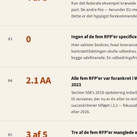
Kun det federale eksempel krævede ek
part. De andre fire — herunder EU-m
Dette er det hyppigst forekommende 
0
Ingen af de fem RFP’er specifice
03
Hver sektion beskrev, hvad leverancen
kontrakttildelingen skulle udbedres.
begge udefinerede. En udbedringsfrist
2.1 AA
Alle fem RFP’er var forankret i
04
2023
Section 508’s 2018-opdatering indar
til versioner, der nu er én eller to r
succeskriterier tilføjet i 2.2 — fok
eller 2026.
3 af 5
Tre af de fem RFP’er manglede
05