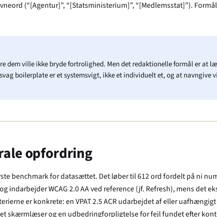
navneord (“[Agentur]”, “[Statsministerium]”, “[Medlemsstat]”). Form
cere dem ville ikke bryde fortrolighed. Men det redaktionelle formål er at
g boilerplate er et systemsvigt, ikke et individuelt et, og at navngive v
rale opfordring
rste benchmark for datasættet. Det løber til 612 ord fordelt på ni 
sh og indarbejder WCAG 2.0 AA ved reference (jf. Refresh), mens det eks
iterierne er konkrete: en VPAT 2.5 ACR udarbejdet af eller uafhængi
t skærmlæser og en udbedringforpligtelse for fejl fundet efter kontr