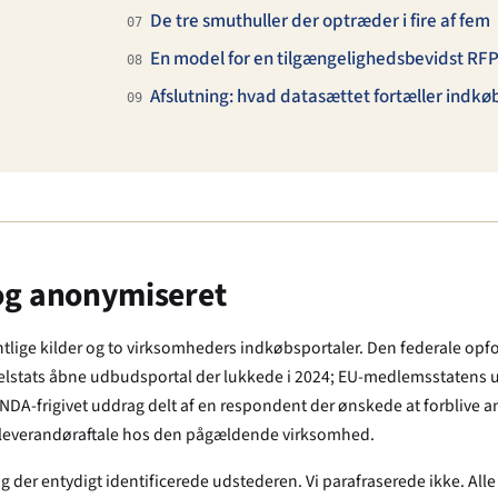
De tre smuthuller der optræder i fire af fem
07
En model for en tilgængeligheds­bevidst RFP
08
Afslutning: hvad datasættet fortæller indk
09
 og anonymiseret
ntlige kilder og to virksomheders indkøbsportaler. Den federale opf
g delstats åbne udbudsportal der lukkede i 2024; EU-medlemsstatens
-NDA-frigivet uddrag delt af en respondent der ønskede at forblive a
 leverandøraftale hos den pågældende virksomhed.
er entydigt identificerede udstederen. Vi parafraserede ikke. Alle 