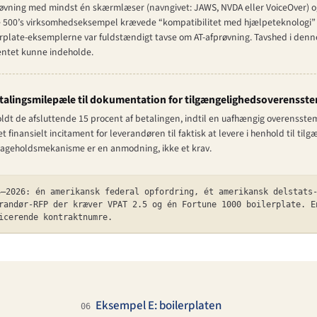
øvning med mindst én skærmlæser (navngivet: JAWS, NVDA eller VoiceOver) o
e 500’s virksomhedseksempel krævede “kompatibilitet med hjælpeteknologi”
erplate-eksemplerne var fuldstændigt tavse om AT-afprøvning. Tavshed i denn
ntet kunne indeholde.
etalingsmilepæle til dokumentation for tilgængeligheds­overenss
t de afsluttende 15 procent af betalingen, indtil en uafhængig overensste
t finansielt incitament for leverandøren til faktisk at levere i henhold til til
bageholds­mekanisme er en anmodning, ikke et krav.
4–2026: én amerikansk federal opfordring, ét amerikansk delstats
randør-RFP der kræver VPAT 2.5 og én Fortune 1000 boilerplate. E
icerende kontraktnumre.
Eksempel E: boilerplaten
06