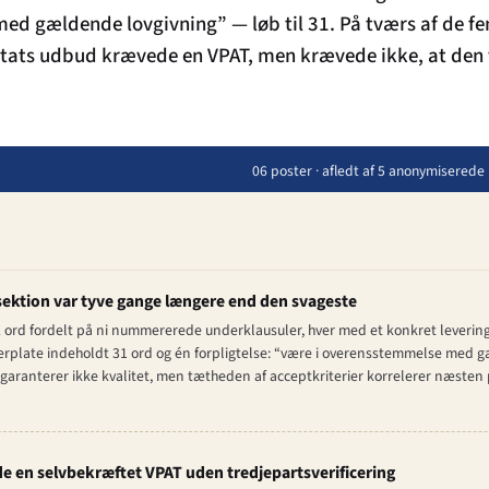
ed gældende lovgivning” — løb til 31. På tværs af de f
tats udbud krævede en VPAT, men krævede ikke, at den v
06 poster · afledt af 5 anonymisere
ektion var tyve gange længere end den svageste
 ord fordelt på ni nummererede underklausuler, hver med et konkret levering
erplate indeholdt 31 ord og én forpligtelse: “være i overensstemmelse med
 garanterer ikke kvalitet, men tætheden af acceptkriterier korrelerer næst
de en selvbekræftet VPAT uden tredjeparts­verificering