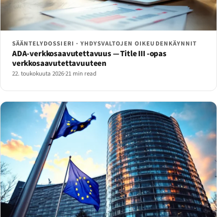
SÄÄNTELYDOSSIERI · YHDYSVALTOJEN OIKEUDENKÄYNNIT
ADA-verkkosaavutettavuus — Title III -opas
verkkosaavutettavuuteen
22. toukokuuta 2026
·
21 min read