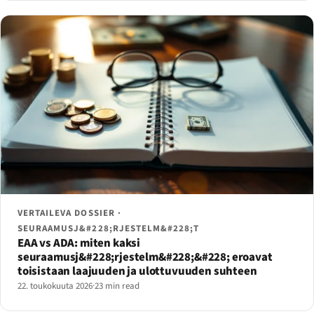
VERTAILEVA DOSSIER ·
SEURAAMUSJ&#228;RJESTELM&#228;T
EAA vs ADA: miten kaksi
seuraamusj&#228;rjestelm&#228;&#228; eroavat
toisistaan laajuuden ja ulottuvuuden suhteen
22. toukokuuta 2026
·
23 min read