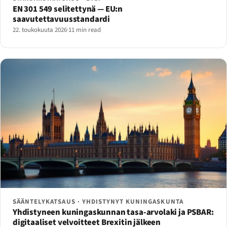
EN 301 549 selitettynä — EU:n
saavutettavuusstandardi
22. toukokuuta 2026
·
11 min read
SÄÄNTELYKATSAUS · YHDISTYNYT KUNINGASKUNTA
Yhdistyneen kuningaskunnan tasa-arvolaki ja PSBAR:
digitaaliset velvoitteet Brexitin jälkeen