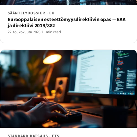
SÄÄNTELYDOSSIER · EU
Eurooppalaisen esteettömyysdirektiivin opas — EAA
ja direktiivi 2019/882
22. toukokuuta 2026
·
21 min read
STANDARDIKATSAUS · ETSI