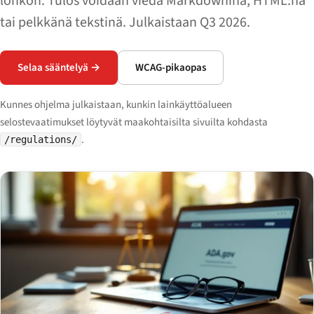
lohkon. Tulos voidaan viedä Markdownina, HTML:nä
tai pelkkänä tekstinä. Julkaistaan Q3 2026.
Selaa sääntelyä →
WCAG-pikaopas
Kunnes ohjelma julkaistaan, kunkin lainkäyttöalueen
selostevaatimukset löytyvät maakohtaisilta sivuilta kohdasta
.
/regulations/