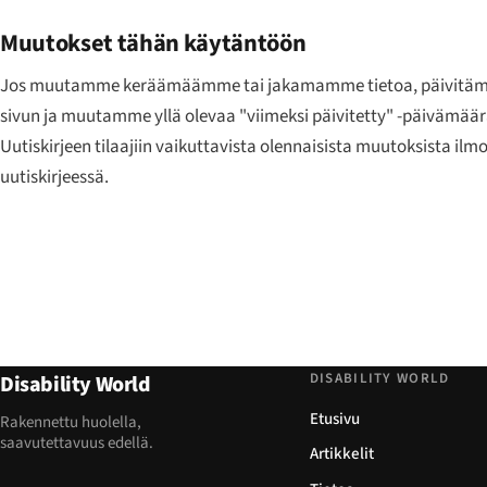
Muutokset tähän käytäntöön
Jos muutamme keräämäämme tai jakamamme tietoa, päivitä
sivun ja muutamme yllä olevaa "viimeksi päivitetty" -päivämäär
Uutiskirjeen tilaajiin vaikuttavista olennaisista muutoksista il
uutiskirjeessä.
DISABILITY WORLD
Disability World
Etusivu
Rakennettu huolella,
saavutettavuus edellä.
Artikkelit