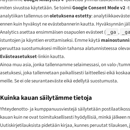
miten sivustoa käytetään. Se toimii
Google Consent Mode v2
-t
analytiikan tallennus on
oletuksena estetty
: analytiikkaeväste
ennen kuin hyväksyt ne evästebannerin kautta. Hyväksynnän jä
Analytics asettaa ensimmäisen osapuolen evästeet (
,
_ga
_g
istuntojen ja käyntien erottamiseksi. Emme käytä
mainostunni
peruuttaa suostumuksesi milloin tahansa alatunnisteessa oleva
Evästeasetukset
-linkin kautta.
Ainoa muu asia, jonka tallennamme selaimessasi, on valo-/tu
asetuksesi, joka tallennetaan paikallisesti laitteellesi eikä koska
meille. Se ei ole seurantaeväste eikä edellytä suostumusta.
Kuinka kauan säilytämme tietoja
Yhteydenotto- ja kumppanuusviestejä säilytetään postilaatiko
kauan kuin ne ovat toimituksellisesti hyödyllisiä, minkä jälkeen 
Uutiskirjetilauksista pidetään kirjaa, kunnes peruutat tilauksen, j