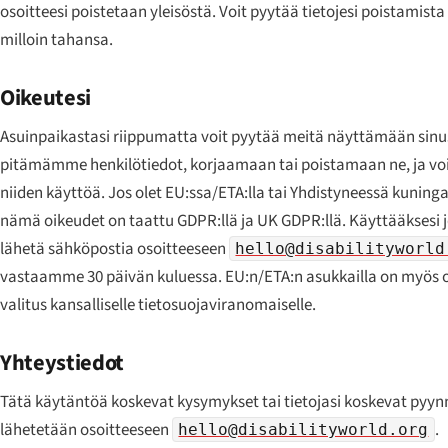
osoitteesi poistetaan yleisöstä. Voit pyytää tietojesi poistamist
milloin tahansa.
Oikeutesi
Asuinpaikastasi riippumatta voit pyytää meitä näyttämään sinu
pitämämme henkilötiedot, korjaamaan tai poistamaan ne, ja vo
niiden käyttöä. Jos olet EU:ssa/ETA:lla tai Yhdistyneessä kunin
nämä oikeudet on taattu GDPR:llä ja UK GDPR:llä. Käyttääksesi j
lähetä sähköpostia osoitteeseen
hello@disabilityworld
vastaamme 30 päivän kuluessa. EU:n/ETA:n asukkailla on myös 
valitus kansalliselle tietosuojaviranomaiselle.
Yhteystiedot
Tätä käytäntöä koskevat kysymykset tai tietojasi koskevat pyyn
lähetetään osoitteeseen
.
hello@disabilityworld.org