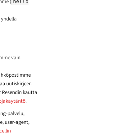
imme (
hello
ä yhdellä
amme vain
sähköpostimme
aa uutiskirjeen
at Resendin kautta
ojakäytäntö
.
ng-palvelu,
e, user-agent,
cellin