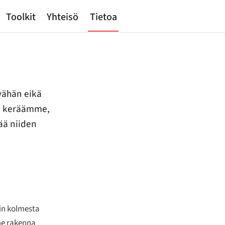
Toolkit
Yhteisö
Tietoa
vähän eikä
itä keräämme,
tää niiden
kin kolmesta
e rakenna