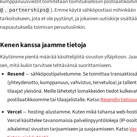
kumppanuusviestit toimitetaan toimituksellisiin postilaatikoih
,
). Emme käytä sähköpostiasi mihinkään
@
partnerships@
tarkoitukseen, jota et ole pyytänyt, ja jokainen uutiskirje sisältä
napsautuksella toimivan peruutuslinkin.
Kenen kanssa jaamme tietoja
Käytämme pientä määrää käsittelijöitä sivuston ylläpitoon. Ja
sen, mitä kukin tarvitsee tehtävänsä suorittamiseen.
Resend
— sähköpostipalvelumme. Se toimittaa transaktio
(yhteydenotto, kumppanuus, vahvistus, tervetuloa) ja tallent
tilaajat yleisönä. Meille lähetetyt lomakkeiden tiedot kulkev
postilaatikkoomme tai tilaajalistalle. Katso
Resendin tietosu
Vercel
— hosting-alustamme. Kuten mikä tahansa web-hosti
Vercel käsittelee tavanomaisia palvelinpyyntölokeja (IP-osoit
aikaleima) sivuston tarjoamiseen ja suojaamiseen. Katso
Ver