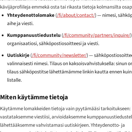
kävijäprofiileja emmekä osta tai rikasta tietoja kolmansilta osap
Yhteydenottolomake
(
/fi/about/contact/
) — nimesi, sähköp
aihe ja viesti.
Kumppanuustiedustelu
(
/fi/community/partners/inquire/
organisaatiosi, sähköpostiosoitteesi ja viesti.
Uutiskirje
(
/fi/community/newsletter/
) — sähköpostiosoittee
valinnaisesti nimesi. Tilaus on kaksoisvahvistuksella: sinun 
tilaus sähköpostitse lähettämämme linkin kautta ennen kuin
listalle.
Miten käytämme tietoja
Käytämme lomakkeiden tietoja vain pyytämääsi tarkoitukseen:
vastataksemme viestiisi, arvioidaksemme kumppanuustiedustel
lähettääksemme vahvistamasi uutiskirjeen. Yhteydenotto- ja