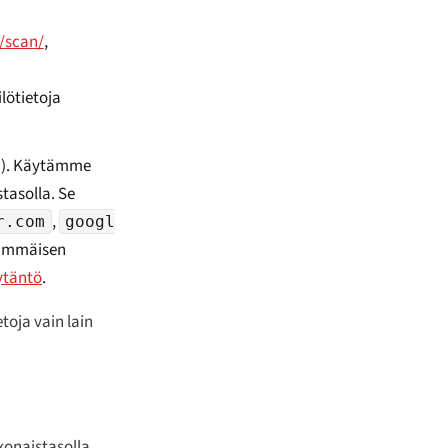
t/scan/
,
lötietoja
la). Käytämme
tasolla. Se
,
r.com
googl
nsimmäisen
ytäntö
.
oja vain lain
naistasolla,