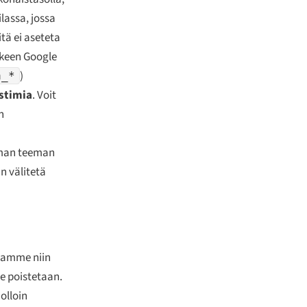
ilassa, jossa
itä ei aseteta
lkeen Google
)
a_*
stimia
. Voit
n
mman teeman
an välitetä
ssamme niin
ne poistetaan.
olloin