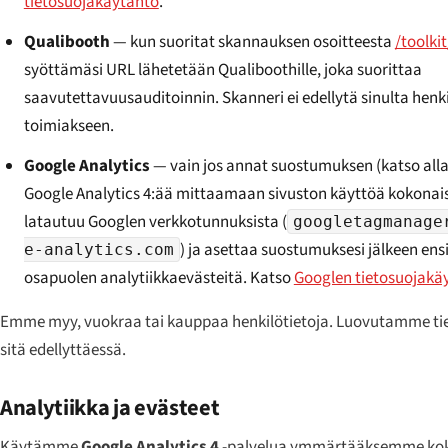
tietosuojakäytäntö
.
Qualibooth
— kun suoritat skannauksen osoitteesta
/toolki
syöttämäsi URL lähetetään Qualiboothille, joka suorittaa
saavutettavuusauditoinnin. Skanneri ei edellytä sinulta henki
toimiakseen.
Google Analytics
— vain jos annat suostumuksen (katso al
Google Analytics 4:ää mittaamaan sivuston käyttöä kokonais
latautuu Googlen verkkotunnuksista (
googletagmanage
) ja asettaa suostumuksesi jälkeen e
e-analytics.com
osapuolen analytiikkaevästeitä. Katso
Googlen tietosuojakä
Emme myy, vuokraa tai kauppaa henkilötietoja. Luovutamme tiet
sitä edellyttäessä.
Analytiikka ja evästeet
Käytämme
Google Analytics 4
-palvelua ymmärtääksemme koko