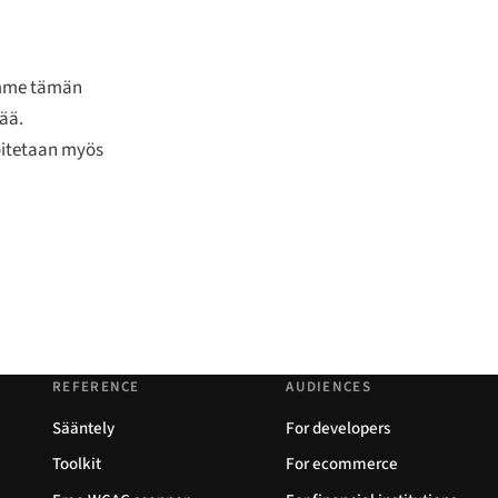
mme tämän
ää.
moitetaan myös
REFERENCE
AUDIENCES
Sääntely
For developers
Toolkit
For ecommerce