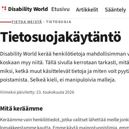
Disability World
Etusivu
Artikkelit
Sääntely
TIETOA MEISTÄ
· TIETOSUOJA
Tietosuojakäytäntö
Disability World kerää henkilötietoja mahdollisimman 
koskaan myy niitä. Tällä sivulla kerrotaan tarkasti, m
miksi, ketkä muut käsittelevät tietoja ja miten voit pyy
poistamista. Selkeä kieli, ei manipuloivia malleja.
Viimeksi päivitetty:
23. toukokuuta 2026
Mitä keräämme
Keräämme vain henkilötiedot, jotka valitset lähettää meille jon
lomakkeestamme kautta. Emme käytä mainostunnistimia, emm