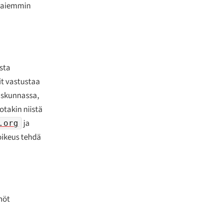
a aiemmin
sta
it vastustaa
gaskunnassa,
otakin niistä
ja
.org
oikeus tehdä
nöt