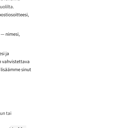
uolilta.
ostiosoitteesi,
) — nimesi,
si ja
on vahvistettava
 lisäämme sinut
un tai