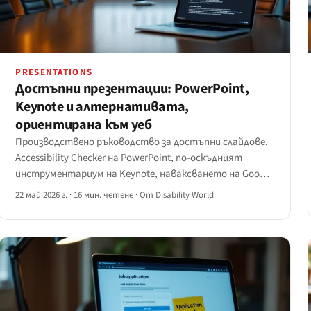
PRESENTATIONS
Достъпни презентации: PowerPoint,
Keynote и алтернативата,
ориентирана към уеб
Производствено ръководство за достъпни слайдове.
Accessibility Checker на PowerPoint, по-оскъдният
инструментариум на Keynote, наваксването на Google
Slides и ориентираният към уеб маршрут Reveal.js /
22 май 2026 г.
·
16 мин. четене
·
От Disability World
Slidev / Marp — с дърво на решенията за избор на
правилния инструмент.