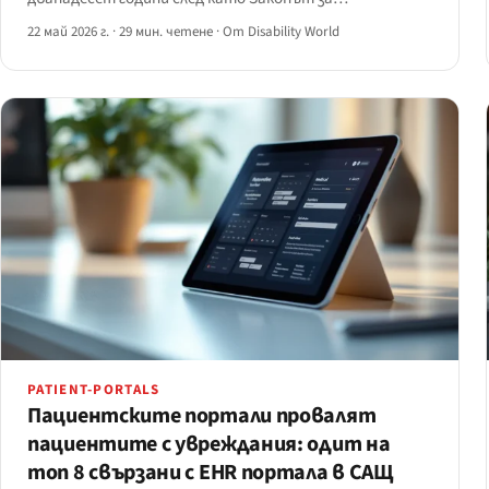
комуникациите и видеодостъпността на двадесет и
22 май 2026 г.
·
29 мин. четене
·
От Disability World
първи век обхвана вътрешноигровите комуникации,
AAA конзолният бизнес беше въвлечен —
неравномерно, понякога неохотно.
PATIENT-PORTALS
Пациентските портали провалят
пациентите с увреждания: одит на
топ 8 свързани с EHR портала в САЩ