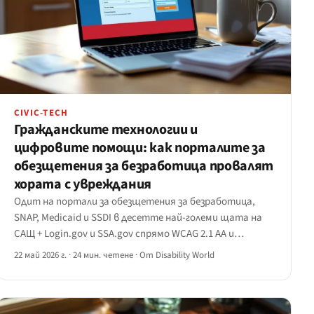
CIVIC-TECH
Гражданските технологии и
цифровите помощи: как порталите за
обезщетения за безработица провалят
хората с увреждания
Одит на портали за обезщетения за безработица,
SNAP, Medicaid и SSDI в десетте най-големи щата на
САЩ + Login.gov и SSA.gov спрямо WCAG 2.1 AA и
окончателното правило на DOJ по Дял II от април 2024
22 май 2026 г.
·
24 мин. четене
·
От Disability World
г.