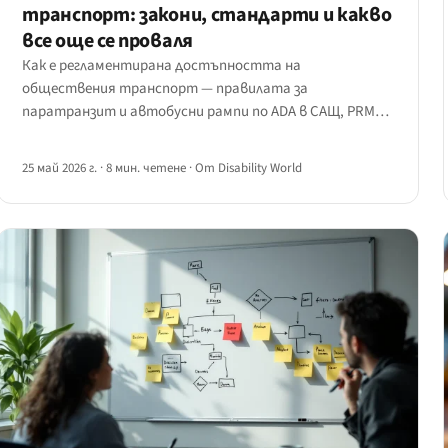
транспорт: закони, стандарти и какво
все още се проваля
Как е регламентирана достъпността на
обществения транспорт — правилата за
паратранзит и автобусни рампи по ADA в САЩ, PRM
TSI и регламентите за правата на пътниците на ЕС и
PSVAR на Обединеното кралство — плюс пропуските
25 май 2026 г.
·
8 мин. четене
·
От Disability World
от перона до приложението.