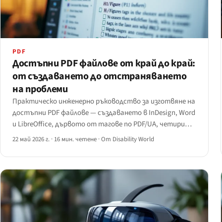
PDF
Достъпни PDF файлове от край до край:
от създаването до отстраняването
на проблеми
Практическо инженерно ръководство за изготвяне на
достъпни PDF файлове — създаването в InDesign, Word
и LibreOffice, дървото от тагове по PDF/UA, четирите
инструмента за отстраняване на проблеми и как
22 май 2026 г.
·
16 мин. четене
·
От Disability World
JAWS, NVDA, VoiceOver и ChromeVox обработват
тагнат PDF различно.