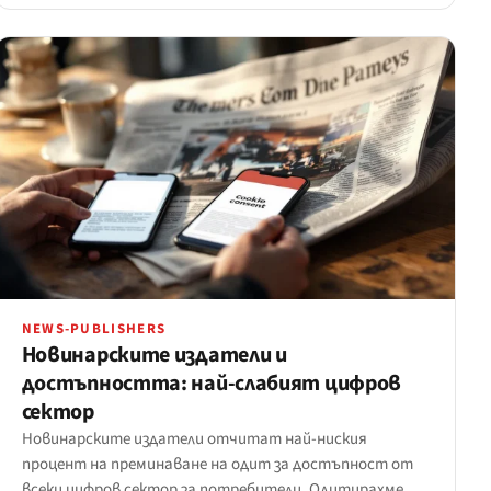
заетостта, образованието и основните услуги.
NEWS-PUBLISHERS
Новинарските издатели и
достъпността: най-слабият цифров
сектор
Новинарските издатели отчитат най-ниския
процент на преминаване на одит за достъпност от
всеки цифров сектор за потребители. Одитирахме