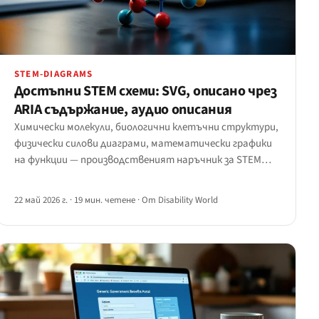
STEM-DIAGRAMS
Достъпни STEM схеми: SVG, описано чрез
ARIA съдържание, аудио описания
Химически молекули, биологични клетъчни структури,
физически силови диаграми, математически графики
на функции — производственият наръчник за STEM
изображения, които екранните четци, обновяемият
брайл и аудио-описателните потоци наистина могат
22 май 2026 г.
·
19 мин. четене
·
От Disability World
да консумират.