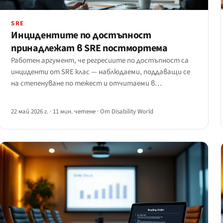
SRE
Инцидентите по достъпност
принадлежат в SRE постмортема
Работен аргумент, че регресиите по достъпност са
инциденти от SRE клас — наблюдаеми, поддаващи се
на степенуване по тежест и отчитаеми в
PagerDuty/Opsgenie/Statuspage.
22 май 2026 г.
·
11 мин. четене
·
От Disability World