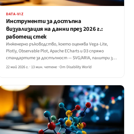
DATA-VIZ
Инструменти за достъпна
визуализация на данни през 2026 г.:
работещ стек
Инженерно ръководство, което оценява Vega-Lite,
Plotly, Observable Plot, Apache ECharts и D3 спрямо
стандартите за достъпност — SVG/ARIA, палитри за
далтонисти, навигация с клавиатура, йерархия за
22 май 2026 г.
·
13 мин. четене
·
От Disability World
екранен четец и алтернативен табличен изглед — с
конкретни препоръки.