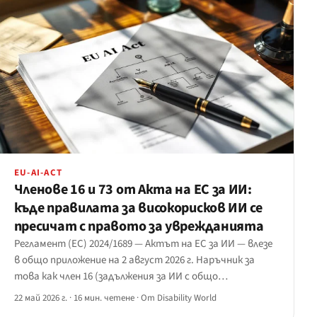
EU-AI-ACT
Членове 16 и 73 от Акта на ЕС за ИИ:
къде правилата за високорисков ИИ се
пресичат с правото за уврежданията
Регламент (ЕС) 2024/1689 — Актът на ЕС за ИИ — влезе
в общо приложение на 2 август 2026 г. Наръчник за
това как член 16 (задължения за ИИ с общо
предназначение) и член 73 (изисквания за високорисков
22 май 2026 г.
·
16 мин. четене
·
От Disability World
ИИ) се пресичат с правото за уврежданията в