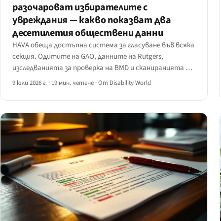
разочароват избирателите с
увреждания — какво показват два
десетилетия обществени данни
HAVA обеща достъпна система за гласуване във всяка
секция. Одитите на GAO, данните на Rutgers,
изследванията за проверка на BMD и сканиранията на
сайтове за регистрация показват оставащата
9 юли 2026 г.
·
19 мин. четене
·
От Disability World
разлика — и сроковете по дял II на ADA за уебсайтове
през 2027 г.