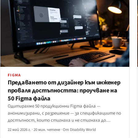
FIGMA
Предаването от дизайнер към инженер
проваля достъпността: проучване на
50 Figma файла
Одитирахме 50 продукционни Figma файла —
анонимизирани, с разрешение — за спецификациите по
достъпност, които стигнаха и не стигнаха до
предаването.
22 май 2026 г.
·
20 мин. четене
·
От Disability World