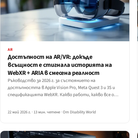
AR
Достъпност на AR/VR: докъде
всъщност е стигнала историята на
WebXR + ARIA в смесена реалност
Ръководство за 2026 г. за състоянието на
достъпността в Apple Vision Pro, Meta Quest 3 и 3S и
спецификацията WebXR. Какво работи, какво все още
е празни обещания и защо повечето разработчици все
още не бива да пускат базирани на браузър XR
22 май 2026 г.
·
13 мин. четене
·
От Disability World
изживявания за потребители с увреждания.