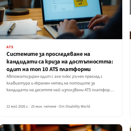
ATS
Системите за проследяване на
кандидати са криза на достъпността:
одит на топ 10 ATS платформи
Автоматизиран одит с axe плюс ръчен преглед с
клавиатура и екранен четец на потоците за
кандидати на десетте най-използвани ATS платформи
— Workday, SAP SuccessFactors, Oracle Taleo, iCIMS,
Greenhouse, Lever, BambooHR, Workable, JazzHR и
22 май 2026 г.
·
25 мин. четене
·
От Disability World
SmartRecruiters.