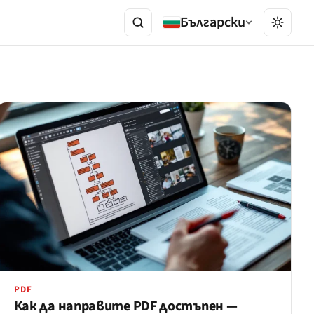
Български
PDF
Как да направите PDF достъпен —