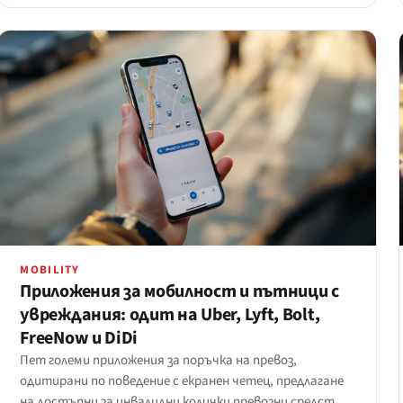
MOBILITY
Приложения за мобилност и пътници с
увреждания: одит на Uber, Lyft, Bolt,
FreeNow и DiDi
Пет големи приложения за поръчка на превоз,
одитирани по поведение с екранен четец, предлагане
на достъпни за инвалидни колички превозни средства