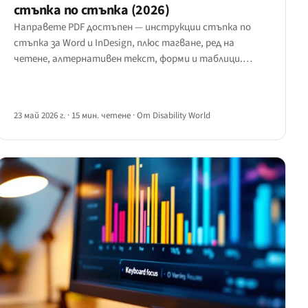
стъпка по стъпка (2026)
Направете PDF достъпен — инструкции стъпка по
стъпка за Word и InDesign, плюс тагване, ред на
четене, алтернативен текст, форми и таблици.
Наръчникът за достъпни PDF файлове за 2026 г.
23 май 2026 г.
·
15 мин. четене
·
От Disability World