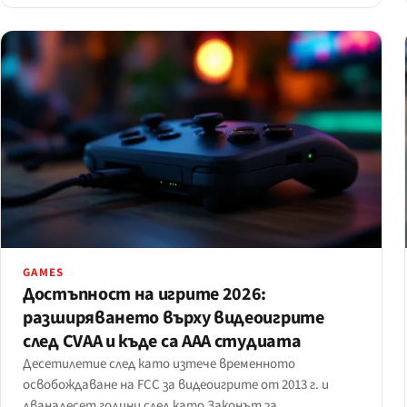
GAMES
Достъпност на игрите 2026:
разширяването върху видеоигрите
след CVAA и къде са AAA студиата
Десетилетие след като изтече временното
освобождаване на FCC за видеоигрите от 2013 г. и
дванадесет години след като Законът за