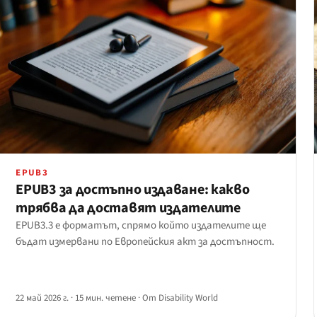
EPUB3
EPUB3 за достъпно издаване: какво
трябва да доставят издателите
EPUB3.3 е форматът, спрямо който издателите ще
бъдат измервани по Европейския акт за достъпност.
22 май 2026 г.
·
15 мин. четене
·
От Disability World