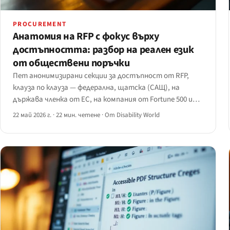
PROCUREMENT
Анатомия на RFP с фокус върху
достъпността: разбор на реален език
от обществени поръчки
Пет анонимизирани секции за достъпност от RFP,
клауза по клауза — федерална, щатска (САЩ), на
държава членка от ЕС, на компания от Fortune 500 и
типичният шаблонен текст.
22 май 2026 г.
·
22 мин. четене
·
От Disability World