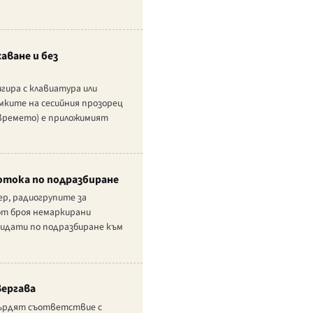
аване и без
гира с клавиатура или
мките на сесийния прозорец
а времето) е приложимият
отока по подразбиране
ер, радиогрупите за
от броя немаркирани
дидати по подразбиране към
вергава
твърдят съответствие с