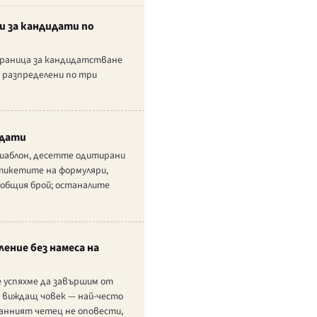
си за кандидати по
страница за кандидатстване
, разпределени по три
идати
 шаблон, десетте одитирани
етикетите на формуляри,
общия брой; останалите
ение без намеса на
е успяхме да завършим от
на виждащ човек — най-често
ранният четец не оповести,