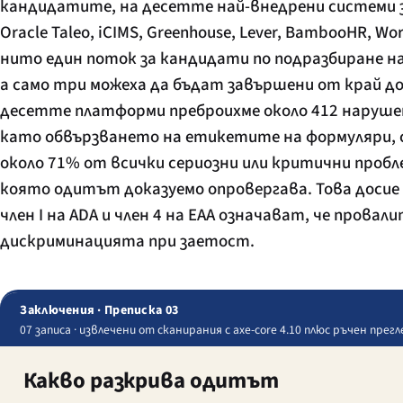
кандидатите, на десетте най-внедрени системи за
Oracle Taleo, iCIMS, Greenhouse, Lever, BambooHR, W
нито един поток за кандидати по подразбиране н
а само три можеха да бъдат завършени от край до
десетте платформи преброихме около 412 нарушен
като обвързването на етикетите на формуляри, 
около 71% от всички сериозни или критични проб
която одитът доказуемо опровергава. Това досие е
член I на ADA и член 4 на EAA означават, че прова
дискриминацията при заетост.
Заключения · Преписка 03
07 записа · извлечени от сканирания с axe-core 4.10 плюс ръчен пре
Какво разкрива одитът