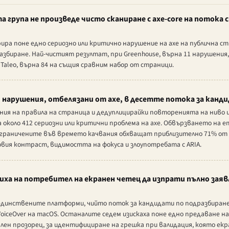
 група не произведе чисто сканиране с axe-core на потока 
ра поне едно сериозно или критично нарушение на axe на публична 
азбиране. Най-чистият резултат, при Greenhouse, върна 11 нарушения
 Taleo, върна 84 на същия сравним набор от страници.
 нарушения, отбелязани от axe, в десетте потока за канд
ия на правила на страница и дедуплицирайки повторенията на ниво
 около 412 сериозни или критични проблема на axe. Обвързването на 
граничените във времето качвания обхващат приблизително 71% от 
вия контраст, видимостта на фокуса и злоупотребата с ARIA.
ха на потребител на екранен четец да изпрати пълно заявл
ха единствените платформи, чийто поток за кандидати по подразбиран
 VoiceOver на macOS. Останалите седем изискаха поне едно предаване 
лен прозорец, за идентифициране на грешка при валидация, която ек