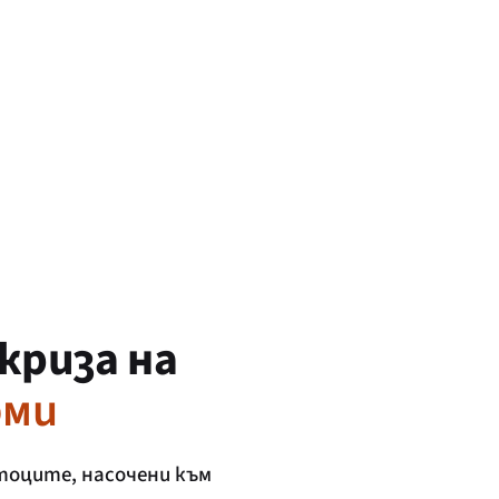
криза на
рми
отоците, насочени към