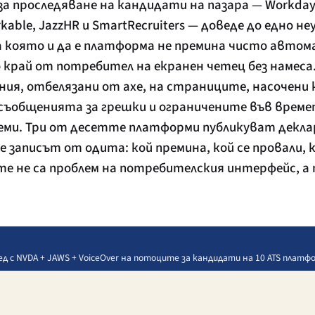
 проследяване на кандидати на пазара — Workday, 
orkable, JazzHR и SmartRecruiters — доведе до едно н
а която и да е платформа не премина чисто автом
 край от потребител на екранен четец без намеса
ия, отбелязани от axe, на страниците, насочени
съобщенията за грешки и ограничените във врем
леми. Три от десетте платформи публикуват декл
 записът от одита: кой премина, кой се провали, к
лите не са проблем на потребителския интерфейс, а
глед с NVDA + JAWS + VoiceOver на потоците за кандидати на 10 ATS платф