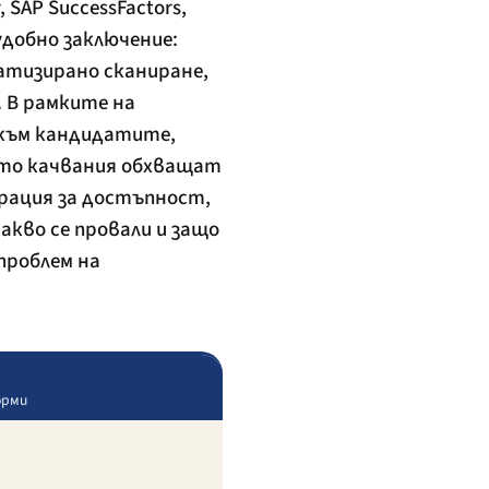
SAP SuccessFactors,
еудобно заключение:
атизирано сканиране,
. В рамките на
 към кандидатите,
ето качвания обхващат
арация за достъпност,
акво се провали и защо
 проблем на
орми