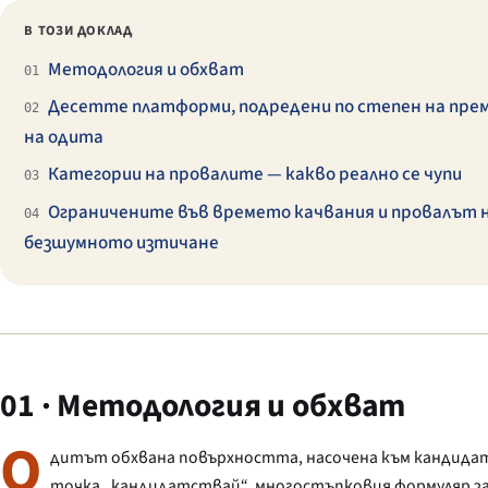
В ТОЗИ ДОКЛАД
Методология и обхват
01
Десетте платформи, подредени по степен на пре
02
на одита
Категории на провалите — какво реално се чупи
03
Ограничените във времето качвания и провалът 
04
безшумното изтичане
01 · Методология и обхват
О
дитът обхвана повърхността, насочена към кандидат
точка „кандидатствай“, многостъпковия формуляр з