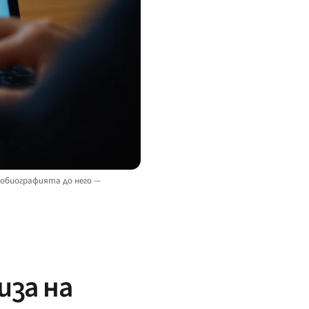
тобиографията до него —
иза на