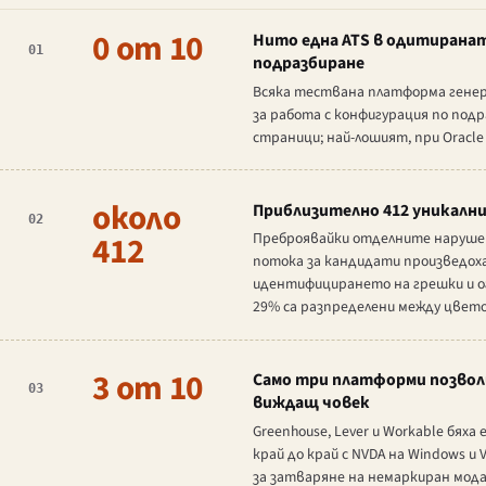
0 от 10
Нито една ATS в одитираната
01
подразбиране
Всяка тествана платформа генери
за работа с конфигурация по подр
страници; най-лошият, при Oracle
около
Приблизително 412 уникални
02
412
Преброявайки отделните нарушен
потока за кандидати произведоха
идентифицирането на грешки и о
29% са разпределени между цвето
3 от 10
Само три платформи позволи
03
виждащ човек
Greenhouse, Lever и Workable бя
край до край с NVDA на Windows и
за затваряне на немаркиран мода