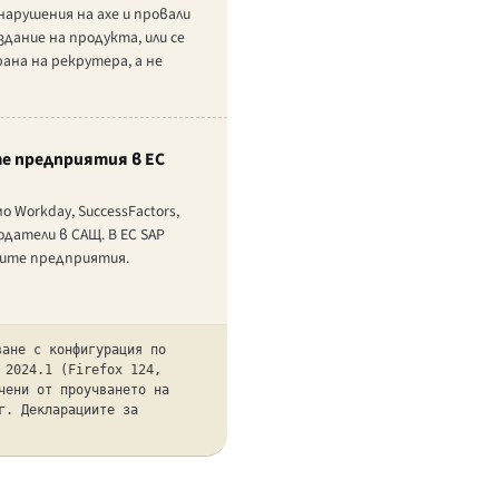
арушения на axe и провали
дание на продукта, или се
ана на рекрутера, а не
те предприятия в ЕС
Workday, SuccessFactors,
одатели в САЩ. В ЕС SAP
дните предприятия.
ване с конфигурация по
 2024.1 (Firefox 124,
чени от проучването на
г. Декларациите за