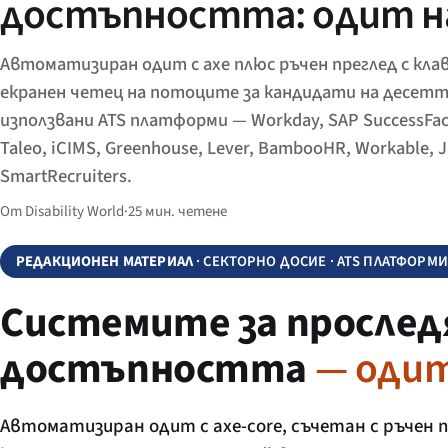
достъпността: одит на
Автоматизиран одит с axe плюс ръчен преглед с кла
екранен четец на потоците за кандидати на десетт
използвани ATS платформи — Workday, SAP SuccessFact
Taleo, iCIMS, Greenhouse, Lever, BambooHR, Workable, 
SmartRecruiters.
От Disability World
·
25 мин. четене
РЕДАКЦИОНЕН МАТЕРИАЛ
· СЕКТОРНО ДОСИЕ · ATS ПЛАТФОРМИ
Системите за проследя
достъпността
— одит
Автоматизиран одит с axe-core, съчетан с ръчен п