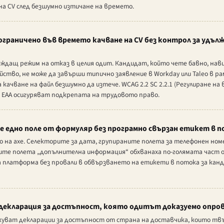
на CV след безшумно изтичане на времето.
граничено във времето качване на CV без контрол за удълж
ждащ режим на отказ в целия одит. Кандидат, който чете бавно, нави
ство, не може да завърши типично заявление в Workday или Taleo в ра
качване на файл безшумно да изтече. WCAG 2.2 SC 2.2.1 (Регулиране н
 на EAA осигуряват подкрепата на трудовото право.
 едно поле от формуляр без програмно свързан етикет в п
 на axe. Селекторите за дата, групираните полета за телефонен ном
ите полета „допълнителна информация“ обхванаха по-голямата част 
 платформа без провали в обвързването на етикети в потока за кан
декларация за достъпност, която одитът доказуемо опро
убликуват декларации за достъпност от страна на доставчика, които 