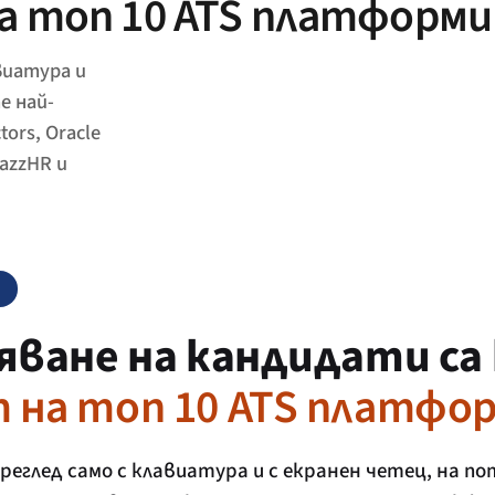
 топ 10 ATS платформи
виатура и
е най-
ors, Oracle
JazzHR и
ване на кандидати са 
 на топ 10 ATS платфо
реглед само с клавиатура и с екранен четец, на п