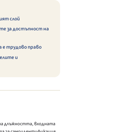
ият слой
те за достъпност на
ва е трудово право
елите и
 на длъжността, входната
та за самоидентификация