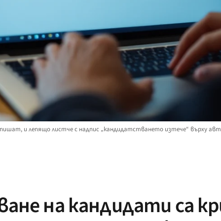
о пишат, и лепящо листче с надпис „кандидатстването изтече“ върху ав
ане на кандидати са кр