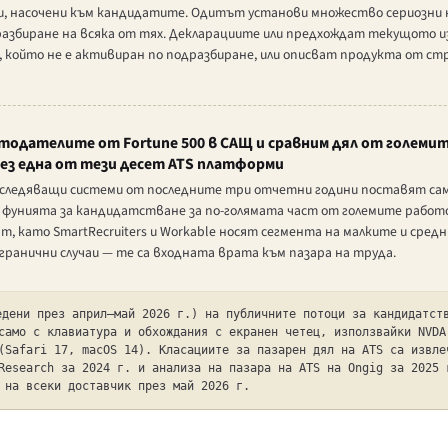
си, насочени към кандидатите. Одитът установи множество сериозни н
разбиране на всяка от тях. Декларациите или предхождат текущото из
 който не е активиран по подразбиране, или описват продукта от стр
одателите от Fortune 500 в САЩ и сравним дял от големи
ез една от тези десет ATS платформи
ледяващи системи от последните три отчетни години поставят само 
 на фунията за кандидатстване за по-голямата част от големите работ
ат, като SmartRecruiters и Workable носят сегмента на малките и сре
ранични случаи — те са входната врата към пазара на труда.
дени през април–май 2026 г.) на публичните потоци за кандидатст
само с клавиатура и обхождания с екранен четец, използвайки NVDA
(Safari 17, macOS 14). Класациите за пазарен дял на ATS са извле
Research за 2024 г. и анализа на пазара на ATS на Ongig за 2025 
 на всеки доставчик през май 2026 г.