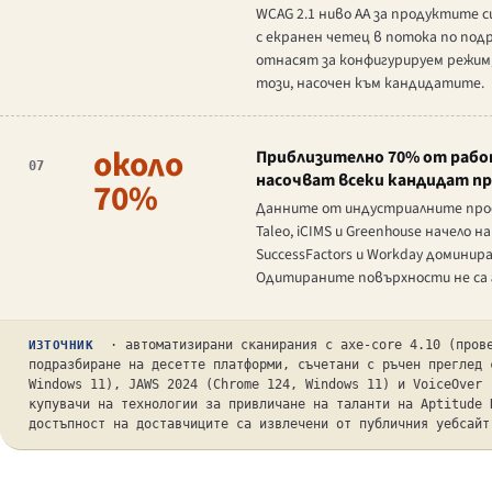
WCAG 2.1 ниво AA за продуктите 
с екранен четец в потока по под
отнасят за конфигурируем режим,
този, насочен към кандидатите.
около
Приблизително 70% от работ
07
насочват всеки кандидат пр
70%
Данните от индустриалните прос
Taleo, iCIMS и Greenhouse начело
SuccessFactors и Workday доминир
Одитираните повърхности не са г
· автоматизирани сканирания с axe-core 4.10 (прове
ИЗТОЧНИК
подразбиране на десетте платформи, съчетани с ръчен преглед 
Windows 11), JAWS 2024 (Chrome 124, Windows 11) и VoiceOver 
купувачи на технологии за привличане на таланти на Aptitude 
достъпност на доставчиците са извлечени от публичния уебсайт