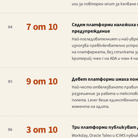
или за повторен опит за качване 
7 от 10
Седем платформи наложиха о
04
предупреждение
Най-последователният и най-увре
използва превключвателно устрой
на платформата, без стъпката за 
критерий; член I на ADA и член 4
9 от 10
Девет платформи имаха поне
05
Най-често отбелязваното правило
разрешение за работа и текстов
полета. Lever беше единствената
момента на одита.
3 от 10
Три платформи публикуват 
06
Workday, Oracle Taleo и iCIMS п