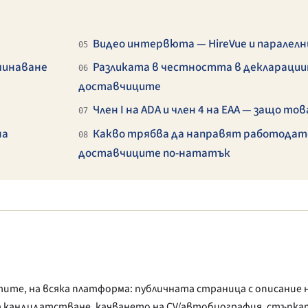
Видео интервюта — HireVue и паралелн
05
минаване
Разликата в честността в декларации
06
доставчиците
Член I на ADA и член 4 на EAA — защо то
07
на
Какво трябва да направят работодат
08
доставчиците по-нататък
ите, на всяка платформа: публичната страница с описание
а кандидатстване, качването на CV/автобиография, стъпка