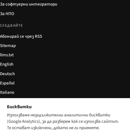
За софтуерни интегратори
За НПО
СЛЕДВАЙТЕ
Абонирай се чрез RSS
Sitemap
llms.txt
English
Deutsch
Español
Italiano
Български
Бисквитки
简体中文
Използваме незадължителни аналитични бисквитки
(Google Analytics), за да разберем как се използва сайтът.
Те остават изключени, докато не ги приемете.