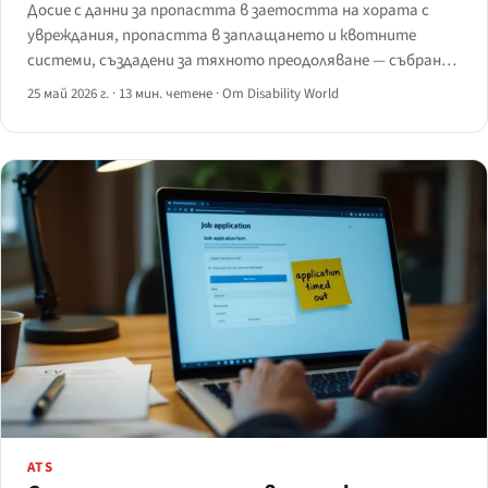
Досие с данни за пропастта в заетостта на хората с
увреждания, пропастта в заплащането и квотните
системи, създадени за тяхното преодоляване — събрано
от данни на ILO, WHO, Eurostat, US BLS, OECD и JAN, с всяка
25 май 2026 г.
·
13 мин. четене
·
От Disability World
цифра с посочен източник.
ATS