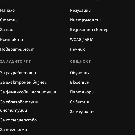
Начало
Регулации
Статии
Инструменти
За нас
Безплатен скенер
Контакти
WCAG / ARIA
Поверителност
Речник
ЗА АУДИТОРИИ
ОБЩНОСТ
За разработчици
Обучения
За електронен бизнес
Бюлетин
За финансови институции
Партньори
За образователни
Събития
институции
За медиите
За хотелиерство
За телекоми