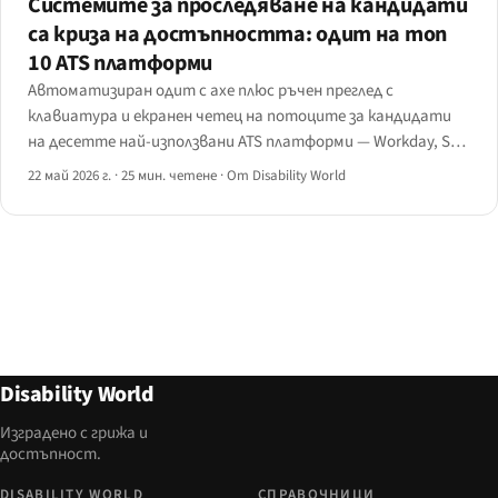
Системите за проследяване на кандидати
са криза на достъпността: одит на топ
10 ATS платформи
Автоматизиран одит с axe плюс ръчен преглед с
клавиатура и екранен четец на потоците за кандидати
на десетте най-използвани ATS платформи — Workday, SAP
SuccessFactors, Oracle Taleo, iCIMS, Greenhouse, Lever,
22 май 2026 г.
·
25 мин. четене
·
От Disability World
BambooHR, Workable, JazzHR и SmartRecruiters.
Disability World
Изградено с грижа и
достъпност.
DISABILITY WORLD
СПРАВОЧНИЦИ