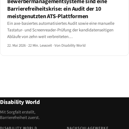
Bewerbermanagementsysteme sind eine
Barrierefreiheitskrise: ein Audit der 10
meistgenutzten ATS-Plattformen
Ein axe-basiertes automatisiertes Audit sowie eine manuelle
Tastatur- und Screenreader-Prüfung der kandidatenseitigen
Abläufe von zehn weit verbreiteten
Bewerbermanagementsystemen — Workday, SAP
22. Mai 2026
·
22 Min. Lesezeit
·
Von Disability World
SuccessFactors, Oracle Taleo, iCIMS, Greenhouse, Lever,
BambooHR, Workable, JazzHR und SmartRecruiters.
Disability World
Mit Sorgfalt erstellt,
Barrierefreiheit zuerst.
DISABILITY WORLD
NACHSCHLAGEWERKE