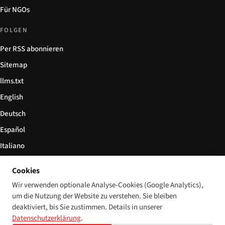
Für NGOs
FOLGEN
Per RSS abonnieren
Sitemap
llms.txt
English
Deutsch
Español
Italiano
Български
Cookies
简体中文
Wir verwenden optionale Analyse-Cookies (Google Analytics),
um die Nutzung der Website zu verstehen. Sie bleiben
deaktiviert, bis Sie zustimmen. Details in unserer
Datenschutzerklärung
.
© 2026 Disability World. Alle Rechte vorbehalten.
Cookie-Einstellungen