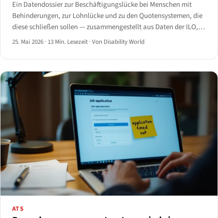
Ein Datendossier zur Beschäftigungslücke bei Menschen mit
Behinderungen, zur Lohnlücke und zu den Quotensystemen, die
diese schließen sollen — zusammengestellt aus Daten der ILO,
WHO, Eurostat, US BLS, OECD und JAN, mit vollständigen
25. Mai 2026
·
13 Min. Lesezeit
·
Von Disability World
Quellenangaben.
ATS