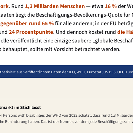
ork
. Rund
1,3 Milliarden Menschen
— etwa
16 %
der We
Staaten liegt die Beschäftigungs-Bevölkerungs-Quote für
h gegenüber rund 65 %
für alle anderen; in der EU beträg
rund
24 Prozentpunkte
. Und dennoch kostet rund
die Hä
uelle veröffentlicht eine einzige saubere „globale Beschä
behauptet, sollte mit Vorsicht betrachtet werden.
nthetisiert aus veröffentlichten Daten der ILO, WHO, Eurostat, US BLS, OECD u
smarkt im Stich lässt
r Persons with Disabilities
der WHO von 2022 schätzt, dass rund 1,3 Milliard
he Behinderung haben. Das ist der Nenner, vor dem jede Beschäftigungszahl