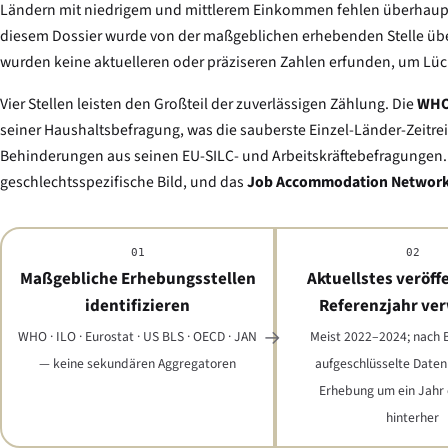
Ländern mit niedrigem und mittlerem Einkommen fehlen überhaupt 
diesem Dossier wurde von der maßgeblichen erhebenden Stelle übe
wurden keine aktuelleren oder präziseren Zahlen erfunden, um Lüc
Vier Stellen leisten den Großteil der zuverlässigen Zählung. Die
WH
seiner Haushaltsbefragung, was die sauberste Einzel-Länder-Zeitrei
Behinderungen aus seinen EU-SILC- und Arbeitskräftebefragungen.
geschlechtsspezifische Bild, und das
Job Accommodation Network
01
02
Maßgebliche Erhebungsstellen
Aktuellstes veröff
identifizieren
Referenzjahr ve
WHO · ILO · Eurostat · US BLS · OECD · JAN
Meist 2022–2024; nach 
— keine sekundären Aggregatoren
aufgeschlüsselte Daten
Erhebung um ein Jahr
hinterher