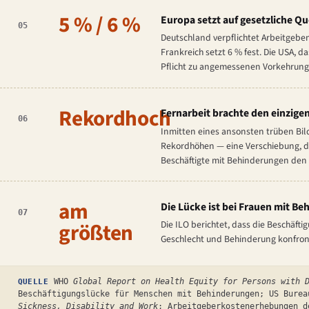
5 % / 6 %
Europa setzt auf gesetzliche 
05
Deutschland verpflichtet Arbeitgeben
Frankreich setzt 6 % fest. Die USA, d
Pflicht zu angemessenen Vorkehrungen
Rekordhoch
Fernarbeit brachte den einzigen
06
Inmitten eines ansonsten trüben Bil
Rekordhöhen — eine Verschiebung, die
Beschäftigte mit Behinderungen den
am
Die Lücke ist bei Frauen mit B
07
größten
Die ILO berichtet, dass die Beschäft
Geschlecht und Behinderung konfronti
WHO
Global Report on Health Equity for Persons with 
QUELLE
Beschäftigungslücke für Menschen mit Behinderungen; US Bure
Sickness, Disability and Work
; Arbeitgeberkostenerhebungen d