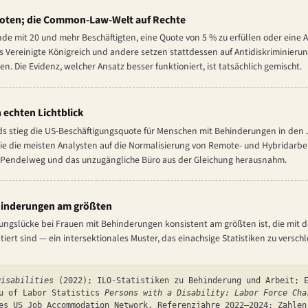
Quoten; die Common-Law-Welt auf Rechte
de mit 20 und mehr Beschäftigten, eine Quote von 5 % zu erfüllen oder eine 
as Vereinigte Königreich und andere setzen stattdessen auf Antidiskriminierun
. Die Evidenz, welcher Ansatz besser funktioniert, ist tatsächlich gemischt.
 echten Lichtblick
ds stieg die US-Beschäftigungsquote für Menschen mit Behinderungen in den
 die meisten Analysten auf die Normalisierung von Remote- und Hybridarbeit 
 Pendelweg und das unzugängliche Büro aus der Gleichung herausnahm.
ehinderungen am größten
igungslücke bei Frauen mit Behinderungen konsistent am größten ist, die mit 
ert sind — ein intersektionales Muster, das einachsige Statistiken zu verschl
Disabilities
(2022); ILO-Statistiken zu Behinderung und Arbeit; E
au of Labor Statistics
Persons with a Disability: Labor Force Cha
es US Job Accommodation Network. Referenzjahre 2022–2024; Zahlen