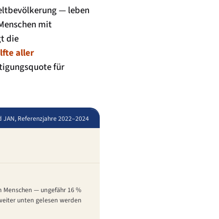
ltbevölkerung — leben
 Menschen mit
t die
lfte aller
ftigungsquote für
nd JAN, Referenzjahre 2022–2024
en Menschen — ungefähr 16 %
 weiter unten gelesen werden