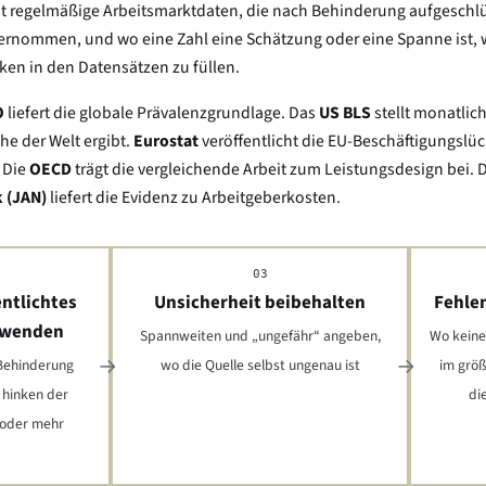
regelmäßige Arbeitsmarktdaten, die nach Behinderung aufgeschlüss
rnommen, und wo eine Zahl eine Schätzung oder eine Spanne ist, w
ken in den Datensätzen zu füllen.
O
liefert die globale Prävalenzgrundlage. Das
US BLS
stellt monatlic
he der Welt ergibt.
Eurostat
veröffentlicht die EU-Beschäftigungslü
 Die
OECD
trägt die vergleichende Arbeit zum Leistungsdesign bei. 
 (JAN)
liefert die Evidenz zu Arbeitgeberkosten.
03
entlichtes
Unsicherheit beibehalten
Fehle
rwenden
Spannweiten und „ungefähr“ angeben,
Wo keine
Behinderung
wo die Quelle selbst ungenau ist
im größ
 hinken der
di
 oder mehr