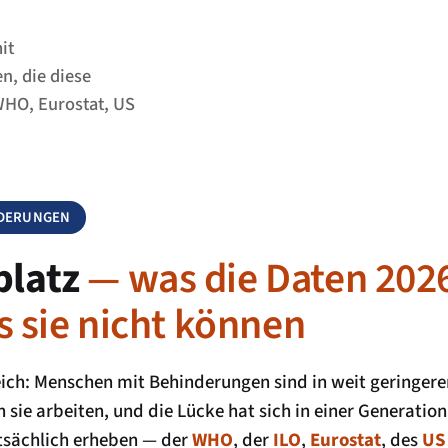
it
, die diese
WHO, Eurostat, US
NDERUNGEN
platz
— was die Daten 202
s sie nicht können
leich: Menschen mit Behinderungen sind in weit geringer
ie arbeiten, und die Lücke hat sich in einer Generatio
atsächlich erheben — der
WHO
, der
ILO
,
Eurostat
, des
US