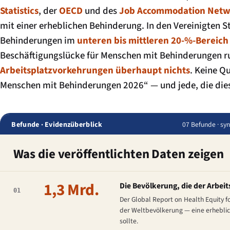
Statistics
, der
OECD
und des
Job Accommodation Netw
mit einer erheblichen Behinderung. In den Vereinigten 
Behinderungen im
unteren bis mittleren 20-%-Bereic
Beschäftigungslücke für Menschen mit Behinderungen 
Arbeitsplatzvorkehrungen überhaupt nichts
. Keine Q
Menschen mit Behinderungen 2026“ — und jede, die dies 
Befunde · Evidenzüberblick
07 Befunde · sy
Was die veröffentlichten Daten zeigen
1,3 Mrd.
Die Bevölkerung, die der Arbeit
01
Der
Global Report on Health Equity fo
der Weltbevölkerung — eine erheblic
sollte.