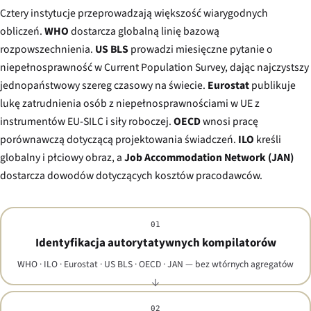
Cztery instytucje przeprowadzają większość wiarygodnych
obliczeń.
WHO
dostarcza globalną linię bazową
rozpowszechnienia.
US BLS
prowadzi miesięczne pytanie o
niepełnosprawność w Current Population Survey, dając najczystszy
jednopaństwowy szereg czasowy na świecie.
Eurostat
publikuje
lukę zatrudnienia osób z niepełnosprawnościami w UE z
instrumentów EU-SILC i siły roboczej.
OECD
wnosi pracę
porównawczą dotyczącą projektowania świadczeń.
ILO
kreśli
globalny i płciowy obraz, a
Job Accommodation Network (JAN)
dostarcza dowodów dotyczących kosztów pracodawców.
01
Identyfikacja autorytatywnych kompilatorów
WHO · ILO · Eurostat · US BLS · OECD · JAN — bez wtórnych agregatów
02