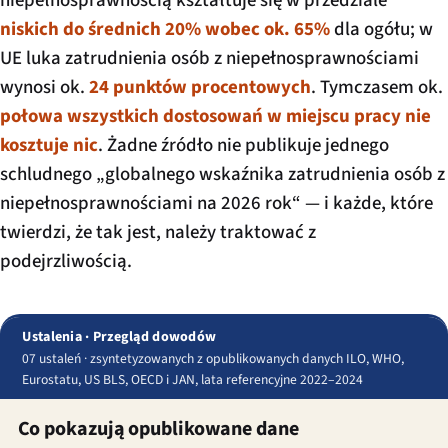
niepełnosprawnością kształtuje się w przedziale
niskich do średnich 20% wobec ok. 65%
dla ogółu; w
UE luka zatrudnienia osób z niepełnosprawnościami
wynosi ok.
24 punktów procentowych
. Tymczasem ok.
połowa wszystkich dostosowań w miejscu pracy nie
kosztuje nic
. Żadne źródło nie publikuje jednego
schludnego „globalnego wskaźnika zatrudnienia osób z
niepełnosprawnościami na 2026 rok“ — i każde, które
twierdzi, że tak jest, należy traktować z
podejrzliwością.
Ustalenia · Przegląd dowodów
07 ustaleń · zsyntetyzowanych z opublikowanych danych ILO, WHO,
Eurostatu, US BLS, OECD i JAN, lata referencyjne 2022–2024
Co pokazują opublikowane dane