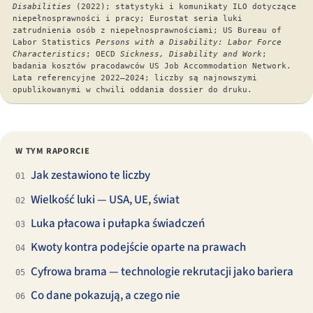
Disabilities
(2022); statystyki i komunikaty ILO dotyczące
niepełnosprawności i pracy; Eurostat seria luki
zatrudnienia osób z niepełnosprawnościami; US Bureau of
Labor Statistics
Persons with a Disability: Labor Force
Characteristics
; OECD
Sickness, Disability and Work
;
badania kosztów pracodawców US Job Accommodation Network.
Lata referencyjne 2022–2024; liczby są najnowszymi
opublikowanymi w chwili oddania dossier do druku.
W TYM RAPORCIE
Jak zestawiono te liczby
01
Wielkość luki — USA, UE, świat
02
Luka płacowa i pułapka świadczeń
03
Kwoty kontra podejście oparte na prawach
04
Cyfrowa brama — technologie rekrutacji jako bariera
05
Co dane pokazują, a czego nie
06