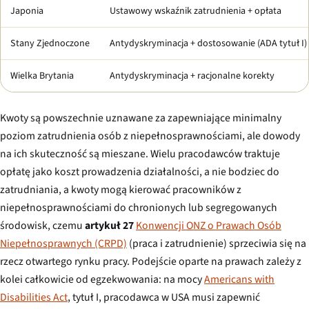
Japonia
Ustawowy wskaźnik zatrudnienia + opłata
Stany Zjednoczone
Antydyskryminacja + dostosowanie (ADA tytuł I)
Wielka Brytania
Antydyskryminacja + racjonalne korekty
Kwoty są powszechnie uznawane za zapewniające minimalny
poziom zatrudnienia osób z niepełnosprawnościami, ale dowody
na ich skuteczność są mieszane. Wielu pracodawców traktuje
opłatę jako koszt prowadzenia działalności, a nie bodziec do
zatrudniania, a kwoty mogą kierować pracowników z
niepełnosprawnościami do chronionych lub segregowanych
środowisk, czemu
artykuł 27
Konwencji ONZ o Prawach Osób
Niepełnosprawnych (CRPD)
(praca i zatrudnienie) sprzeciwia się na
rzecz otwartego rynku pracy. Podejście oparte na prawach zależy z
kolei całkowicie od egzekwowania: na mocy
Americans with
Disabilities Act
, tytuł I, pracodawca w USA musi zapewnić