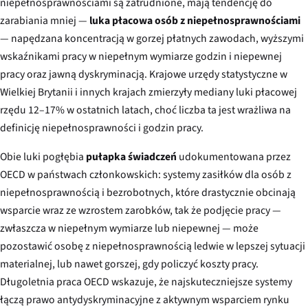
niepełnosprawnościami są zatrudnione, mają tendencję do
zarabiania mniej —
luka płacowa osób z niepełnosprawnościami
— napędzana koncentracją w gorzej płatnych zawodach, wyższymi
wskaźnikami pracy w niepełnym wymiarze godzin i niepewnej
pracy oraz jawną dyskryminacją. Krajowe urzędy statystyczne w
Wielkiej Brytanii i innych krajach zmierzyły mediany luki płacowej
rzędu 12–17% w ostatnich latach, choć liczba ta jest wrażliwa na
definicję niepełnosprawności i godzin pracy.
Obie luki pogłębia
pułapka świadczeń
udokumentowana przez
OECD w państwach członkowskich: systemy zasiłków dla osób z
niepełnosprawnością i bezrobotnych, które drastycznie obcinają
wsparcie wraz ze wzrostem zarobków, tak że podjęcie pracy —
zwłaszcza w niepełnym wymiarze lub niepewnej — może
pozostawić osobę z niepełnosprawnością ledwie w lepszej sytuacji
materialnej, lub nawet gorszej, gdy policzyć koszty pracy.
Długoletnia praca OECD wskazuje, że najskuteczniejsze systemy
łączą prawo antydyskryminacyjne z aktywnym wsparciem rynku