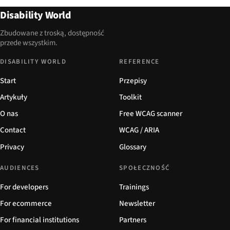
Disability World
Zbudowane z troską, dostępność
przede wszystkim.
DISABILITY WORLD
REFERENCE
Start
Przepisy
Artykuły
Toolkit
O nas
Free WCAG scanner
Contact
WCAG / ARIA
Privacy
Glossary
AUDIENCES
SPOŁECZNOŚĆ
For developers
Trainings
For ecommerce
Newsletter
For financial institutions
Partners