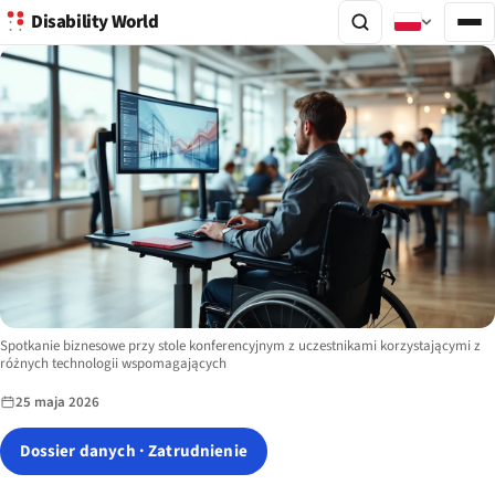
Disability World
Image description:
Spotkanie biznesowe przy stole konferencyjnym z uczestnikami korzystającymi z
różnych technologii wspomagających
25 maja 2026
Dossier danych · Zatrudnienie