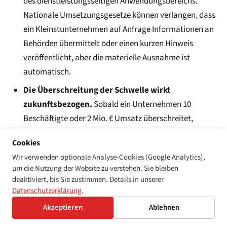
des dienstleistungsseitigen Anwendungsbereichs.
Nationale Umsetzungsgesetze können verlangen, dass
ein Kleinstunternehmen auf Anfrage Informationen an
Behörden übermittelt oder einen kurzen Hinweis
veröffentlicht, aber die materielle Ausnahme ist
automatisch.
Die Überschreitung der Schwelle wirkt
zukunftsbezogen.
Sobald ein Unternehmen 10
Beschäftigte oder 2 Mio. € Umsatz überschreitet,
unterliegt es ab dem nächsten Geschäftszeitraum den
Cookies
dienstleistungsseitigen Anforderungen. Die Richtlinie
Wir verwenden optionale Analyse-Cookies (Google Analytics),
verlangt keine rückwirkende Konformität für Zeiträume,
um die Nutzung der Website zu verstehen. Sie bleiben
in denen das Unternehmen Kleinstunternehmen war.
deaktiviert, bis Sie zustimmen. Details in unserer
Datenschutzerklärung
.
Akzeptieren
Ablehnen
Die grenzüberschreitende Kleinstunternehmen-Falle
Der Kleinstunternehmensstatus wird auf der Ebene des