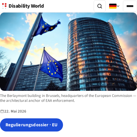
Disability World
Image description:
The Berlaymont building in Brussels, headquarters of the European Commission —
the architectural anchor of EAA enforcement.
22. Mai 2026
Regulierungsdossier · EU