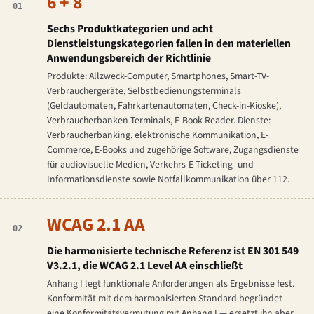
6 + 8
01
Sechs Produktkategorien und acht
Dienstleistungskategorien fallen in den materiellen
Anwendungsbereich der Richtlinie
Produkte: Allzweck-Computer, Smartphones, Smart-TV-
Verbrauchergeräte, Selbstbedienungsterminals
(Geldautomaten, Fahrkartenautomaten, Check-in-Kioske),
Verbraucherbanken-Terminals, E-Book-Reader. Dienste:
Verbraucherbanking, elektronische Kommunikation, E-
Commerce, E-Books und zugehörige Software, Zugangsdienste
für audiovisuelle Medien, Verkehrs-E-Ticketing- und
Informationsdienste sowie Notfallkommunikation über 112.
WCAG 2.1 AA
02
Die harmonisierte technische Referenz ist EN 301 549
V3.2.1, die WCAG 2.1 Level AA einschließt
Anhang I legt funktionale Anforderungen als Ergebnisse fest.
Konformität mit dem harmonisierten Standard begründet
eine Konformitätsvermutung mit Anhang I — ersetzt ihn aber