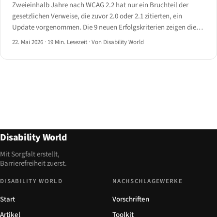
Zweieinhalb Jahre nach WCAG 2.2 hat nur ein Bruchteil der
gesetzlichen Verweise, die zuvor 2.0 oder 2.1 zitierten, ein
Update vorgenommen. Die 9 neuen Erfolgskriterien zeigen die
Lücke — Fokusdarstellung, Zielgröße, Ziehbewegungen,
22. Mai 2026
·
19 Min. Lesezeit
·
Von Disability World
redundante Eingabe, barrierefreie Authentifizierung.
Disability World
Mit Sorgfalt erstellt,
Barrierefreiheit zuerst.
DISABILITY WORLD
NACHSCHLAGEWERKE
Start
Vorschriften
Artikel
Toolkit