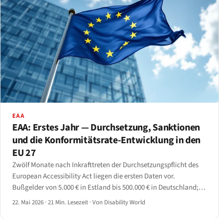
EAA
EAA: Erstes Jahr — Durchsetzung, Sanktionen
und die Konformitätsrate-Entwicklung in den
EU 27
Zwölf Monate nach Inkrafttreten der Durchsetzungspflicht des
European Accessibility Act liegen die ersten Daten vor.
Bußgelder von 5.000 € in Estland bis 500.000 € in Deutschland;
Scan-Abdeckung zwischen 30 % und 70 %; Umsetzung weiterhin
22. Mai 2026
·
21 Min. Lesezeit
·
Von Disability World
uneinheitlich.