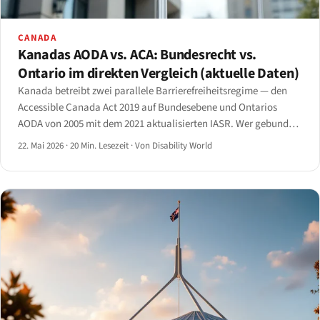
CANADA
Kanadas AODA vs. ACA: Bundesrecht vs.
Ontario im direkten Vergleich (aktuelle Daten)
Kanada betreibt zwei parallele Barrierefreiheitsregime — den
Accessible Canada Act 2019 auf Bundesebene und Ontarios
AODA von 2005 mit dem 2021 aktualisierten IASR. Wer gebunden
ist, wann Fristen greifen, welche technischen Standards gelten
22. Mai 2026
·
20 Min. Lesezeit
·
Von Disability World
und wie die Durchsetzung 2026 tatsächlich funktioniert.