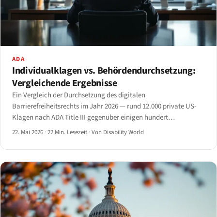
ADA
Individualklagen vs. Behördendurchsetzung:
Vergleichende Ergebnisse
Ein Vergleich der Durchsetzung des digitalen
Barrierefreiheitsrechts im Jahr 2026 — rund 12.000 private US-
Klagen nach ADA Title III gegenüber einigen hundert
behördengeführten Verfahren in der EU und im Vereinigten
22. Mai 2026
·
22 Min. Lesezeit
·
Von Disability World
Königreich.