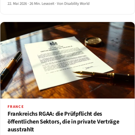
Kleinstunternehmen-Ausnahme und die
22. Mai 2026
·
26 Min. Lesezeit
·
Von Disability World
Unverhältnismäßigkeits-Einrede nach Artikel 14.
FRANCE
Frankreichs RGAA: die Prüfpflicht des
öffentlichen Sektors, die in private Verträge
ausstrahlt