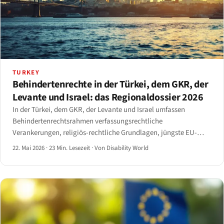
TURKEY
Behindertenrechte in der Türkei, dem GKR, der
Levante und Israel: das Regionaldossier 2026
In der Türkei, dem GKR, der Levante und Israel umfassen
Behindertenrechtsrahmen verfassungsrechtliche
Verankerungen, religiös-rechtliche Grundlagen, jüngste EU-
nahe Reformen und die Nachwirkungen des Erdbebens 2023 in
22. Mai 2026
·
23 Min. Lesezeit
·
Von Disability World
der Türkei und Syrien. Die 2026er Lage, Land für Land kartiert.