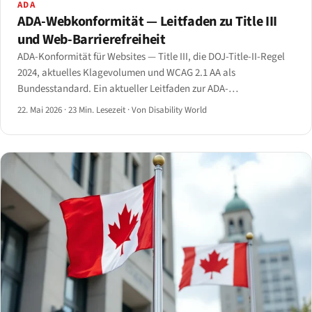
ADA
ADA-Webkonformität — Leitfaden zu Title III
und Web-Barrierefreiheit
ADA-Konformität für Websites — Title III, die DOJ-Title-II-Regel
2024, aktuelles Klagevolumen und WCAG 2.1 AA als
Bundesstandard. Ein aktueller Leitfaden zur ADA-
Webkonformität für 2026.
22. Mai 2026
·
23 Min. Lesezeit
·
Von Disability World