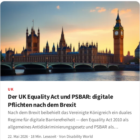
UK
Der UK Equality Act und PSBAR: digitale
Pflichten nach dem Brexit
Nach dem Brexit beibehielt das Vereinigte Königreich ein duales
Regime für digitale Barrierefreiheit — den Equality Act 2010 als
allgemeines Antidiskriminierungsgesetz und PSBAR als
Sektorvorschrift, die die EU-Richtlinie über barrierefreien
22. Mai 2026
·
18 Min. Lesezeit
·
Von Disability World