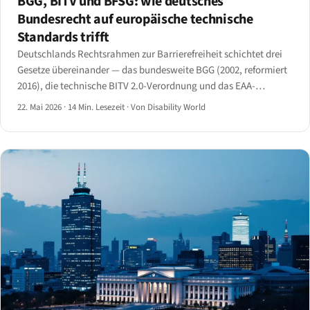
BGG, BITV und BFSG: wie deutsches
Bundesrecht auf europäische technische
Standards trifft
Deutschlands Rechtsrahmen zur Barrierefreiheit schichtet drei
Gesetze übereinander — das bundesweite BGG (2002, reformiert
2016), die technische BITV 2.0-Verordnung und das EAA-
umsetzende BFSG (2021) — über sechzehn parallele
22. Mai 2026
·
14 Min. Lesezeit
·
Von Disability World
Landesgesetze und eine 2025 aktivierte BAFA-Durchsetzung.