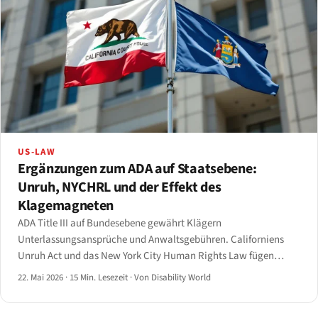
US-LAW
Ergänzungen zum ADA auf Staatsebene:
Unruh, NYCHRL und der Effekt des
Klagemagneten
ADA Title III auf Bundesebene gewährt Klägern
Unterlassungsansprüche und Anwaltsgebühren. Californiens
Unruh Act und das New York City Human Rights Law fügen
Schadensersatzansprüche pro Verstoß hinzu — das erklärt,
22. Mai 2026
·
15 Min. Lesezeit
·
Von Disability World
warum zwei Bundesstaaten den Großteil der Klagen zur Web-
Barrierefreiheit anziehen.