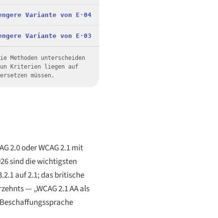
engere Variante von E·04
engere Variante von E·03
die Methoden unterscheiden
eun Kriterien liegen auf
dersetzen müssen.
CAG 2.0 oder WCAG 2.1 mit
26 sind die wichtigsten
2.1 auf 2.1; das britische
rzehnts — „WCAG 2.1 AA als
en Beschaffungssprache