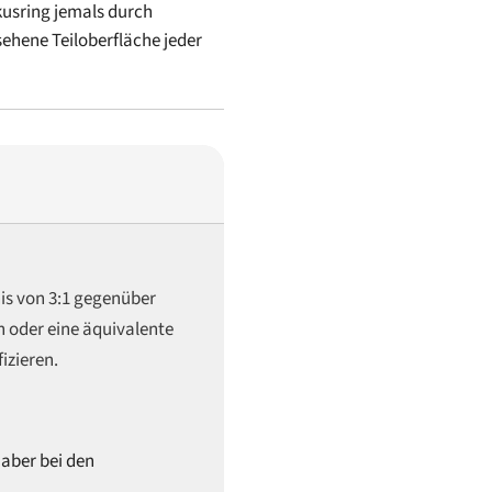
kusring jemals durch
sehene Teiloberfläche jeder
is von 3:1 gegenüber
 oder eine äquivalente
izieren.
 aber bei den