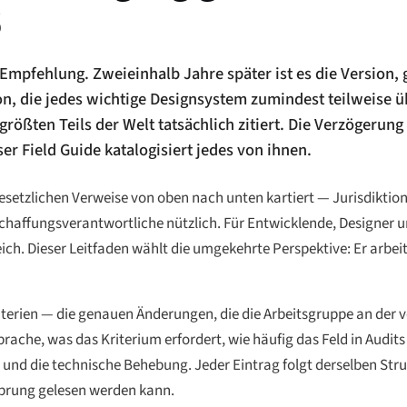
6
 Empfehlung. Zweieinhalb Jahre später ist es die Version, 
sion, die jedes wichtige Designsystem zumindest teilweis
größten Teils der Welt tatsächlich zitiert. Die Verzögerung
er Field Guide katalogisiert jedes von ihnen.
etzlichen Verweise von oben nach unten kartiert — Jurisdiktion f
schaffungsverantwortliche nützlich. Für Entwicklende, Designer 
reich. Dieser Leitfaden wählt die umgekehrte Perspektive: Er arbe
riterien — die genauen Änderungen, die die Arbeitsgruppe an der
ache, was das Kriterium erfordert, wie häufig das Feld in Audits
nd die technische Behebung. Jeder Eintrag folgt derselben Struk
Sprung gelesen werden kann.