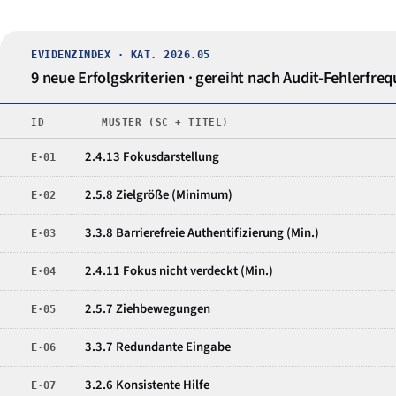
EVIDENZINDEX · KAT. 2026.05
9 neue Erfolgskriterien · gereiht nach Audit-Fehlerfre
ID
MUSTER (SC + TITEL)
2.4.13 Fokusdarstellung
E·01
2.5.8 Zielgröße (Minimum)
E·02
3.3.8 Barrierefreie Authentifizierung (Min.)
E·03
2.4.11 Fokus nicht verdeckt (Min.)
E·04
2.5.7 Ziehbewegungen
E·05
3.3.7 Redundante Eingabe
E·06
3.2.6 Konsistente Hilfe
E·07