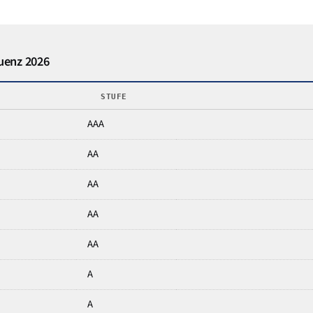
quenz 2026
STUFE
AAA
AA
AA
AA
AA
A
A