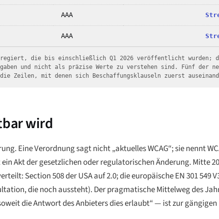
AAA
Str
AAA
Str
gregiert, die bis einschließlich Q1 2026 veröffentlicht wurden; 
ngaben und nicht als präzise Werte zu verstehen sind. Fünf der n
 die Zeilen, mit denen sich Beschaffungsklauseln zuerst auseinan
tbar wird
erung. Eine Verordnung sagt nicht „aktuelles WCAG“; sie nennt W
 ein Akt der gesetzlichen oder regulatorischen Änderung. Mitte 20
teilt: Section 508 der USA auf 2.0; die europäische EN 301 549 V3.
ltation, die noch aussteht). Der pragmatische Mittelweg des Jah
soweit die Antwort des Anbieters dies erlaubt“ — ist zur gängig