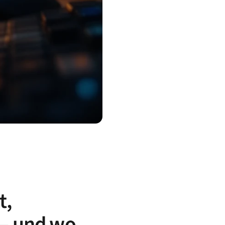
t,
 — und wo