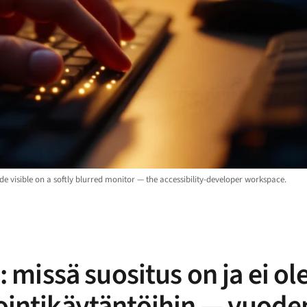
e visible on a softly blurred monitor — the accessibility-developer workspace.
issä suositus on ja ei ole
tointikäytäntöihin — vuode