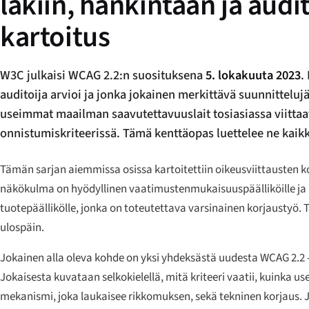
lakiin, hankintaan ja aud
kartoitus
W3C julkaisi WCAG 2.2:n suosituksena
5. lokakuuta 2023
.
auditoija arvioi ja jonka jokainen merkittävä suunnittel
useimmat maailman saavutettavuuslait tosiasiassa viittaa
onnistumiskriteerissä. Tämä kenttäopas luettelee ne kaikk
Tämän sarjan aiemmissa osissa kartoitettiin oikeusviittausten 
näkökulma on hyödyllinen vaatimustenmukaisuuspäälliköille ja ha
tuotepäällikölle, jonka on toteutettava varsinainen korjaustyö. 
ulospäin.
Jokainen alla oleva kohde on yksi yhdeksästä uudesta WCAG 2.2 -
Jokaisesta kuvataan selkokielellä, mitä kriteeri vaatii, kuinka 
mekanismi, joka laukaisee rikkomuksen, sekä tekninen korjaus. J