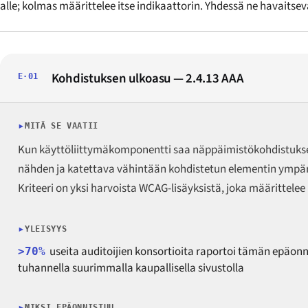
alle; kolmas määrittelee itse indikaattorin. Yhdessä ne havaits
Kohdistuksen ulkoasu — 2.4.13 AAA
E·01
MITÄ SE VAATII
Kun käyttöliittymäkomponentti saa näppäimistökohdistuksen,
nähden ja katettava vähintään kohdistetun elementin ympäril
Kriteeri on yksi harvoista WCAG-lisäyksistä, joka määrittel
YLEISYYS
useita auditoijien konsortioita raportoi tämän epäon
>70%
tuhannella suurimmalla kaupallisella sivustolla
MIKSI EPÄONNISTUU