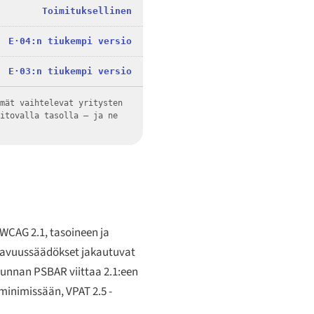
Toimituksellinen
E·04:n tiukempi versio
E·03:n tiukempi versio
lmät vaihtelevat yritysten
sitovalla tasolla — ja ne
WCAG 2.1, tasoineen ja
ttavuussäädökset jakautuvat
skunnan PSBAR viittaa 2.1:een
inimissään, VPAT 2.5 -