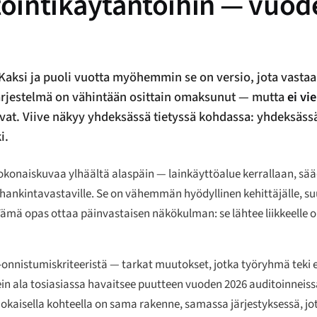
itointikäytäntöihin — vuo
 Kaksi ja puoli vuotta myöhemmin se on versio, jota vasta
ujärjestelmä on vähintään osittain omaksunut — mutta
ei vie
vat. Viive näkyy yhdeksässä tietyssä kohdassa: yhdeksäss
i.
kokonaiskuvaa ylhäältä alaspäin — lainkäyttöalue kerrallaan, sä
nkintavastaville. Se on vähemmän hyödyllinen kehittäjälle, suun
Tämä opas ottaa päinvastaisen näkökulman: se lähtee liikkeelle o
onnistumiskriteeristä — tarkat muutokset, jotka työryhmä teki e
usein ala tosiasiassa havaitsee puutteen vuoden 2026 auditoinneis
okaisella kohteella on sama rakenne, samassa järjestyksessä, jot