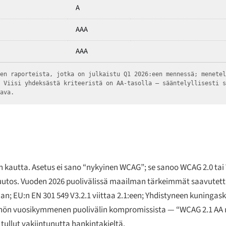
A
AAA
AAA
ien raporteista, jotka on julkaistu Q1 2026:een mennessä; menete
. Viisi yhdeksästä kriteeristä on AA-tasolla — sääntelyllisesti 
tava.
 kautta. Asetus ei sano “nykyinen WCAG”; se sanoo WCAG 2.0 tai 
smuutos. Vuoden 2026 puolivälissä maailman tärkeimmät saavute
aan; EU:n EN 301 549 V3.2.1 viittaa 2.1:een; Yhdistyneen kuninga
ännön vuosikymmenen puolivälin kompromissista — “WCAG 2.1 AA m
 tullut vakiintunutta hankintakieltä.