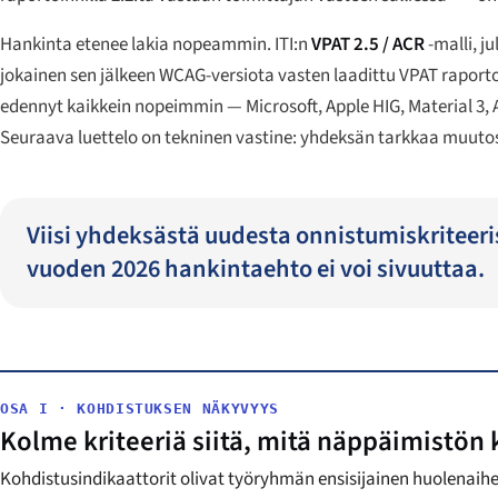
Hankinta etenee lakia nopeammin. ITI:n
VPAT 2.5 / ACR
-malli, j
jokainen sen jälkeen WCAG-versiota vasten laadittu VPAT raport
edennyt kaikkein nopeimmin — Microsoft, Apple HIG, Material 3,
Seuraava luettelo on tekninen vastine: yhdeksän tarkkaa muutost
Viisi yhdeksästä uudesta onnistumiskriteerist
vuoden 2026 hankintaehto ei voi sivuuttaa.
OSA I · KOHDISTUKSEN NÄKYVYYS
Kolme kriteeriä siitä, mitä näppäimistön 
Kohdistusindikaattorit olivat työryhmän ensisijainen huolenaihe 2