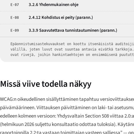
3.2.6 Yhdenmukainen ohje
E·07
2.4.12 Kohdistus ei peity (parann.)
E·08
3.3.9 Saavutettava tunnistautuminen (parann.)
E·09
Epäonnistumisastekuvaukset on koottu itsenäisistä auditoij
välillä, joten luvut ovat suuntaa antavia eivätkä tarkkoja
ovat rivejä, joihin hankintaehtojen on ensimmäisenä puutut
Missä viive todella näkyy
WCAG:n oikeudellinen sisällyttäminen tapahtuu versioviittauksen
päivämäärineen. Viittauksen päivittäminen on laki- tai asetu
edelleen kolmeen versioon: Yhdysvaltain Section 508 viittaa 2.0:
(helmikuun 2026 suljettu konsultaatio odottaa tuloksia). Käyt
raportoinnilla 2.2:ta vastaan toimittajan vasteen salliessa” — on