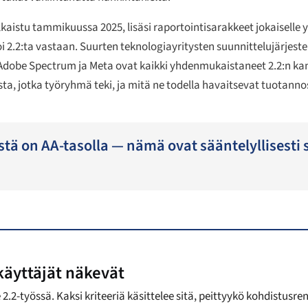
ulkaistu tammikuussa 2025, lisäsi raportointisarakkeet jokaiselle yh
oi 2.2:ta vastaan. Suurten teknologiayritysten suunnittelujärje
 Adobe Spectrum ja Meta ovat kaikki yhdenmukaistaneet 2.2:n ka
a, jotka työryhmä teki, ja mitä ne todella havaitsevat tuotanno
ä on AA-tasolla — nämä ovat sääntelyllisesti si
käyttäjät näkevät
.2-työssä. Kaksi kriteeriä käsittelee sitä, peittyykö kohdistusre