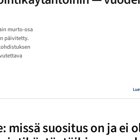
vain murto-osa
n päivitetty.
kohdistuksen
vutettava
Lue
missä suositus on ja ei ol