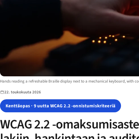
Image description:
Hands reading a refreshable Braille display next to a mechanical keyboard, with cod
22. toukokuuta 2026
Kenttäopas · 9 uutta WCAG 2.2 -onnistumiskriteeriä
WCAG 2.2 -omaksumisaste: m
lakiin, hankintaan ja audi