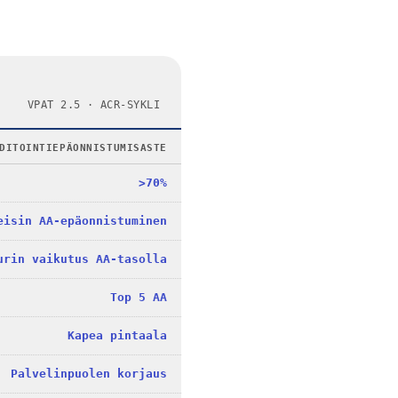
VPAT 2.5 · ACR-SYKLI
DITOINTIEPÄONNISTUMISASTE
>70%
eisin AA-epäonnistuminen
urin vaikutus AA-tasolla
Top 5 AA
Kapea pintaala
Palvelinpuolen korjaus