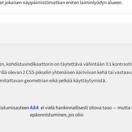
evat jokaisen näppäimistömatkan eniten laiminlyödyn alueen.
 kohdistusindikaattorin on täytettävä vähintään 3:1 kontrastis
lä olevan 2 CSS-pikselin yhtenäisen ääriviivan kehä tai vastaava
ee mitattavan geometrian eikä pelkää käyttäytymistä.
nistumisasteen
ei vielä hankinnallisesti sitova taso — mutta
AAA
epäonnistuminen, jos olisi