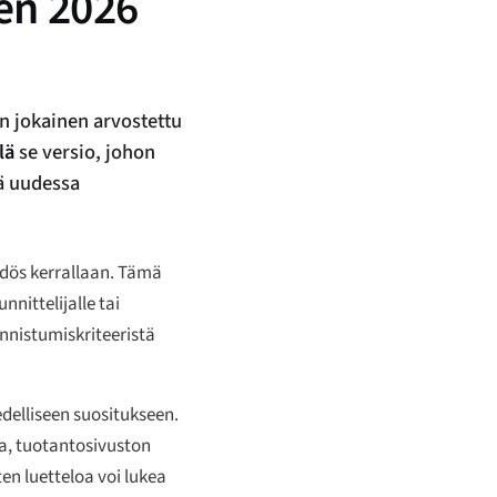
den 2026
an jokainen arvostettu
lä
se versio, johon
ä uudessa
ädös kerrallaan. Tämä
nittelijalle tai
nnistumiskriteeristä
delliseen suositukseen.
sa, tuotantosivuston
en luetteloa voi lukea