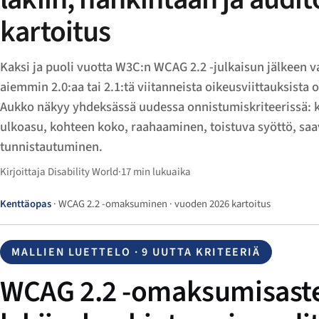
kartoitus
Kaksi ja puoli vuotta W3C:n WCAG 2.2 -julkaisun jälkeen 
aiemmin 2.0:aa tai 2.1:tä viitanneista oikeusviittauksista o
Aukko näkyy yhdeksässä uudessa onnistumiskriteerissä: 
ulkoasu, kohteen koko, raahaaminen, toistuva syöttö, saa
tunnistautuminen.
Kirjoittaja Disability World
·
17 min lukuaika
Kenttäopas
· WCAG 2.2 -omaksuminen · vuoden 2026 kartoitus
MALLIEN LUETTELO · 9 UUTTA KRITEERIÄ
WCAG 2.2 -omaksumisaste: 