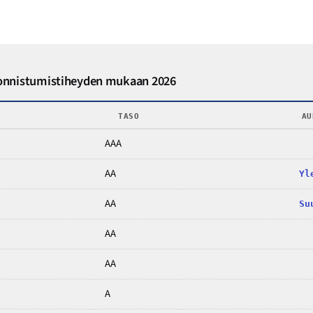
epäonnistumistiheyden mukaan 2026
TASO
AU
AAA
AA
Yl
AA
Su
AA
AA
A