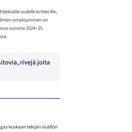
deksälle uudelle kriteerille;
stelmien omaksuminen on
nssa vuosina 2024–25.
ssa.
tovia, rivejä joita
ngas koskaan tekijän sisällön