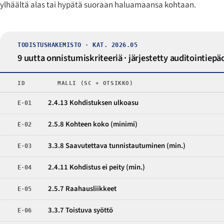
ylhäältä alas tai hypätä suoraan haluamaansa kohtaan.
TODISTUSHAKEMISTO · KAT. 2026.05
9 uutta onnistumiskriteeriä · järjestetty auditointi
ID
MALLI (SC + OTSIKKO)
2.4.13 Kohdistuksen ulkoasu
E·01
2.5.8 Kohteen koko (minimi)
E·02
3.3.8 Saavutettava tunnistautuminen (min.)
E·03
2.4.11 Kohdistus ei peity (min.)
E·04
2.5.7 Raahausliikkeet
E·05
3.3.7 Toistuva syöttö
E·06