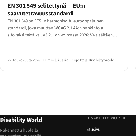
EN 301 549 selitettynä — EU:n
saavutettavuusstandardi
EN 301 549 on ETSI:n harmonisoitu eurooppalainen
standardi, joka muuttaa WCAG 2.1 AA:n hankintoja
sitovaksi tekstiksi. V3.2.1 on voimassa 2026; V4 sisältäen
WCAG 2.2:n on myöhäisluonnosvaiheessa. Kattava
lausekohtainen katsaus.
22. toukokuuta 2026
·
11 min lukuaika
·
Kirjoittaja Disability World
DISABILITY WORLD
Disability World
Etusivu
Rakennettu huolella,