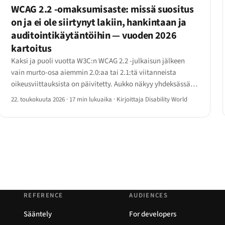
WCAG 2.2 -omaksumisaste: missä suositus
on ja ei ole siirtynyt lakiin, hankintaan ja
auditointikäytäntöihin — vuoden 2026
kartoitus
Kaksi ja puoli vuotta W3C:n WCAG 2.2 -julkaisun jälkeen
vain murto-osa aiemmin 2.0:aa tai 2.1:tä viitanneista
oikeusviittauksista on päivitetty. Aukko näkyy yhdeksässä
uudessa onnistumiskriteerissä: kohdistuksen ulkoasu,
22. toukokuuta 2026
·
17 min lukuaika
·
Kirjoittaja Disability World
kohteen koko, raahaaminen, toistuva syöttö, saavutettava
tunnistautuminen.
REFERENCE
AUDIENCES
Sääntely
For developers