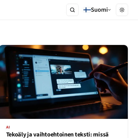
Suomi
AI
Tekoäly ja vaihtoehtoinen teksti: missä