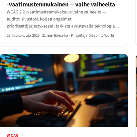
-vaatimustenmukainen — vaihe vaiheelta
WCAG 2.2 -vaatimustenmukaisuus vaihe vaiheelta —
auditoi sivustosi, korjaa ongelmat
prioriteettijärjestyksessä, tarkista avustavalla teknologialla
ja ota seuranta käyttöön. Täydellinen vuoden 2026
23. toukokuuta 2026
·
21 min lukuaika
·
Kirjoittaja Disability World
toimintaohjelma.
WCAG