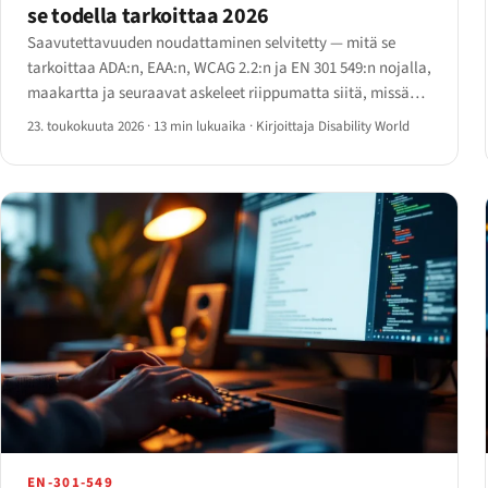
se todella tarkoittaa 2026
Saavutettavuuden noudattaminen selvitetty — mitä se
tarkoittaa ADA:n, EAA:n, WCAG 2.2:n ja EN 301 549:n nojalla,
maakartta ja seuraavat askeleet riippumatta siitä, missä
toimit.
23. toukokuuta 2026
·
13 min lukuaika
·
Kirjoittaja Disability World
EN-301-549