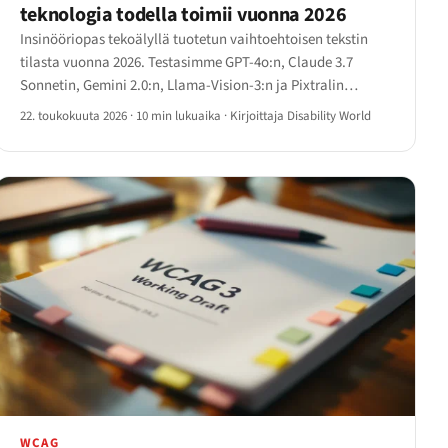
teknologia todella toimii vuonna 2026
Insinööriopas tekoälyllä tuotetun vaihtoehtoisen tekstin
tilasta vuonna 2026. Testasimme GPT-4o:n, Claude 3.7
Sonnetin, Gemini 2.0:n, Llama-Vision-3:n ja Pixtralin
neljässä kuvakategoriassa ja dokumentoimme tarkasti,
22. toukokuuta 2026
·
10 min lukuaika
·
Kirjoittaja Disability World
missä teknologia toimii ja missä se yhä hallusinoi.
WCAG