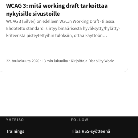
WCAG 3: mitä working draft tarkoittaa
nykyisille sivustoille
WCAG 3 (Silver) on edelleen W3C:n Working Draft -tilassa.
Ehdotettu standardi siirtyy binäärisestä hyväksytty/hylätty-
kriteeristä pisteytettyihin tuloksiin, ottaa käyttöön
bronze/silver/gold-vaatimustenmukaisuustasot ja
laajentaa laajuutensa kognitiivisiin, puhe- ja AAC-
moodeihin.
22. toukokuuta 2026
·
13 min lukuaika
·
Kirjoittaja Disability World
YHTEISÖ
FOLLOW
Trainings
Tilaa RSS-syötteenä