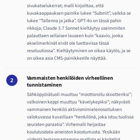
sivukatselukerrat; malli kirjoittaa, että
kuvakaappauksen painike lukee “Submit”, vaikka se
lukee “Tallenna ja jatka”. GPT-4o on tässä pahin
rikkoja; Claude 3.7 Sonnet kieltäytyy useimmiten
palauttaen sellaisen lauseen kuin “kaavio, jonka
akselimerkinät eivät ole luettavissa tässä
resoluutiossa”. Kieltäytyminen on oikea käytös, ja se
on oikea asia CMS-painikkeelle näyttää.
Vammaisten henkilöiden virheellinen
2
tunnistaminen
Sähköpyörätuoli muuttuu “moottoroitu skootteriksi”;
valkoinen keppi muuttuu “kävelykepiksi”; näkyvästi
vammainen henkilö aktivismimielenosoituksen
valokuvassa kuvaillaan “henkilönä, joka istuu tuolissa
seuraten paraatia”. Virhemalli heijastaa
koulutusdata-aineiston koostumusta. Yksikään
viidestä testaamastamme mallista ei käsitellyt