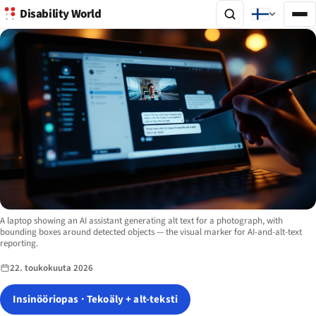
Disability World
Image description:
A laptop showing an AI assistant generating alt text for a photograph, with
bounding boxes around detected objects — the visual marker for AI-and-alt-text
reporting.
22. toukokuuta 2026
Insinööriopas · Tekoäly + alt-teksti