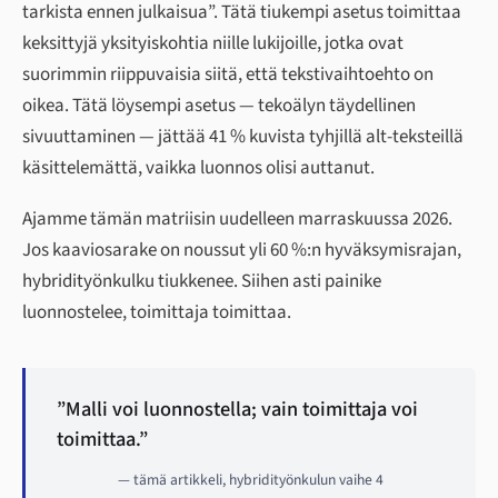
tarkista ennen julkaisua”. Tätä tiukempi asetus toimittaa
keksittyjä yksityiskohtia niille lukijoille, jotka ovat
suorimmin riippuvaisia siitä, että tekstivaihtoehto on
oikea. Tätä löysempi asetus — tekoälyn täydellinen
sivuuttaminen — jättää 41 % kuvista tyhjillä alt-teksteillä
käsittelemättä, vaikka luonnos olisi auttanut.
Ajamme tämän matriisin uudelleen marraskuussa 2026.
Jos kaaviosarake on noussut yli 60 %:n hyväksymisrajan,
hybridityönkulku tiukkenee. Siihen asti painike
luonnostelee, toimittaja toimittaa.
”Malli voi luonnostella; vain toimittaja voi
toimittaa.”
— tämä artikkeli, hybridityönkulun vaihe 4