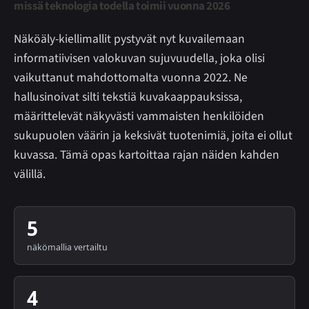
missä teknologia todella toimii vuonna 2026
Näköäly-kiellimallit pystyvät nyt kuvailemaan
informatiivisen valokuvan sujuvuudella, joka olisi
vaikuttanut mahdottomalta vuonna 2022. Ne
hallusinoivat silti tekstiä kuvakaappauksissa,
määrittelevät näkyvästi vammaisten henkilöiden
sukupuolen väärin ja keksivät tuotenimiä, joita ei ollut
kuvassa. Tämä opas kartoittaa rajan näiden kahden
välillä.
5
näkömallia vertailtu
4