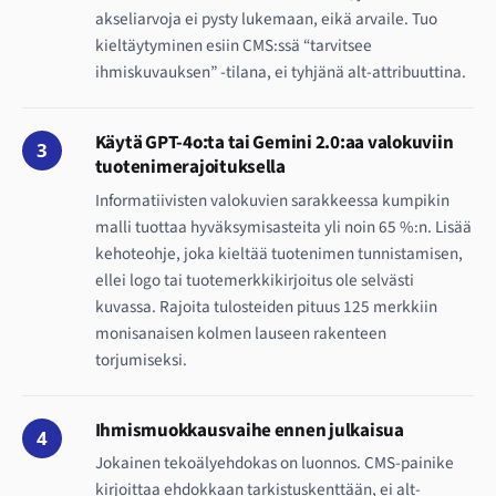
akseliarvoja ei pysty lukemaan, eikä arvaile. Tuo
kieltäytyminen esiin CMS:ssä “tarvitsee
ihmiskuvauksen” -tilana, ei tyhjänä alt-attribuuttina.
Käytä GPT-4o:ta tai Gemini 2.0:aa valokuviin
3
tuotenimerajoituksella
Informatiivisten valokuvien sarakkeessa kumpikin
malli tuottaa hyväksymisasteita yli noin 65 %:n. Lisää
kehoteohje, joka kieltää tuotenimen tunnistamisen,
ellei logo tai tuotemerkkikirjoitus ole selvästi
kuvassa. Rajoita tulosteiden pituus 125 merkkiin
monisanaisen kolmen lauseen rakenteen
torjumiseksi.
Ihmismuokkausvaihe ennen julkaisua
4
Jokainen tekoälyehdokas on luonnos. CMS-painike
kirjoittaa ehdokkaan tarkistuskenttään, ei alt-