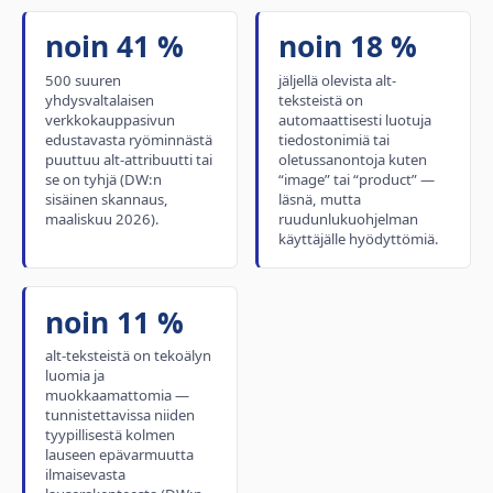
noin 41 %
noin 18 %
500 suuren
jäljellä olevista alt-
yhdysvaltalaisen
teksteistä on
verkkokauppasivun
automaattisesti luotuja
edustavasta ryöminnästä
tiedostonimiä tai
puuttuu alt-attribuutti tai
oletussanontoja kuten
se on tyhjä (DW:n
“image” tai “product” —
sisäinen skannaus,
läsnä, mutta
maaliskuu 2026).
ruudunlukuohjelman
käyttäjälle hyödyttömiä.
noin 11 %
alt-teksteistä on tekoälyn
luomia ja
muokkaamattomia —
tunnistettavissa niiden
tyypillisestä kolmen
lauseen epävarmuutta
ilmaisevasta