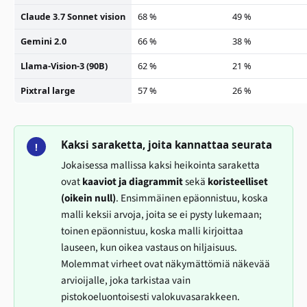
Claude 3.7 Sonnet vision
68 %
49 %
Gemini 2.0
66 %
38 %
Llama-Vision-3 (90B)
62 %
21 %
Pixtral large
57 %
26 %
Kaksi saraketta, joita kannattaa seurata
!
Jokaisessa mallissa kaksi heikointa saraketta
ovat
kaaviot ja diagrammit
sekä
koristeelliset
(oikein null)
. Ensimmäinen epäonnistuu, koska
malli keksii arvoja, joita se ei pysty lukemaan;
toinen epäonnistuu, koska malli kirjoittaa
lauseen, kun oikea vastaus on hiljaisuus.
Molemmat virheet ovat näkymättömiä näkevää
arvioijalle, joka tarkistaa vain
pistokoeluontoisesti valokuvasarakkeen.