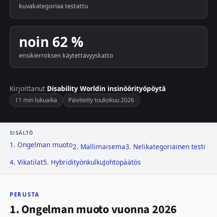
kuvakategoriaa testattu
noin 62 %
ensikierroksen käytettävyyskatto
Kirjoittanut
Disability Worldin insinöörityöpöytä
11 min lukuaika
Päivitetty toukokuu 2026
SISÄLTÖ
1. Ongelman muoto
2. Mallimaisema
3. Nelikategoriainen testi
4. Vikatilat
5. Hybridityönkulku
Johtopäätös
PERUSTA
1. Ongelman muoto vuonna 2026