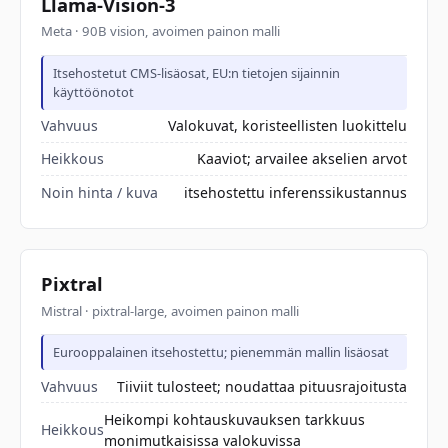
Llama-Vision-3
Meta · 90B vision, avoimen painon malli
Itsehostetut CMS-lisäosat, EU:n tietojen sijainnin
käyttöönotot
Vahvuus
Valokuvat, koristeellisten luokittelu
Heikkous
Kaaviot; arvailee akselien arvot
Noin hinta / kuva
itsehostettu inferenssikustannus
Pixtral
Mistral · pixtral-large, avoimen painon malli
Eurooppalainen itsehostettu; pienemmän mallin lisäosat
Vahvuus
Tiiviit tulosteet; noudattaa pituusrajoitusta
Heikompi kohtauskuvauksen tarkkuus
Heikkous
monimutkaisissa valokuvissa