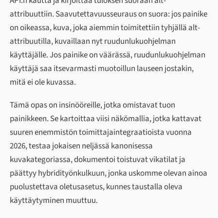
API:n kautta ja kirjoittaa tuloksen suoraan alt-
attribuuttiin. Saavutettavuusseuraus on suora: jos painike
on oikeassa, kuva, joka aiemmin toimitettiin tyhjällä alt-
attribuutilla, kuvaillaan nyt ruudunlukuohjelman
käyttäjälle. Jos painike on väärässä, ruudunlukuohjelman
käyttäjä saa itsevarmasti muotoillun lauseen jostakin,
mitä ei ole kuvassa.
Tämä opas on insinööreille, jotka omistavat tuon
painikkeen. Se kartoittaa viisi näkömallia, jotka kattavat
suuren enemmistön toimittajaintegraatioista vuonna
2026, testaa jokaisen neljässä kanonisessa
kuvakategoriassa, dokumentoi toistuvat vikatilat ja
päättyy hybridityönkulkuun, jonka uskomme olevan ainoa
puolustettava oletusasetus, kunnes taustalla oleva
käyttäytyminen muuttuu.