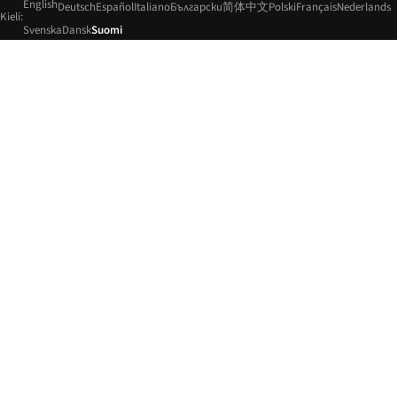
English
Deutsch
Español
Italiano
Български
简体中文
Polski
Français
Nederlands
Kieli:
Svenska
Dansk
Suomi