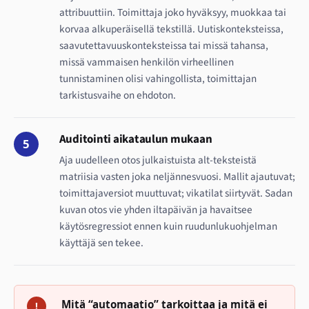
attribuuttiin. Toimittaja joko hyväksyy, muokkaa tai
korvaa alkuperäisellä tekstillä. Uutiskonteksteissa,
saavutettavuuskonteksteissa tai missä tahansa,
missä vammaisen henkilön virheellinen
tunnistaminen olisi vahingollista, toimittajan
tarkistusvaihe on ehdoton.
Auditointi aikataulun mukaan
5
Aja uudelleen otos julkaistuista alt-teksteistä
matriisia vasten joka neljännesvuosi. Mallit ajautuvat;
toimittajaversiot muuttuvat; vikatilat siirtyvät. Sadan
kuvan otos vie yhden iltapäivän ja havaitsee
käytösregressiot ennen kuin ruudunlukuohjelman
käyttäjä sen tekee.
Mitä “automaatio” tarkoittaa ja mitä ei
!