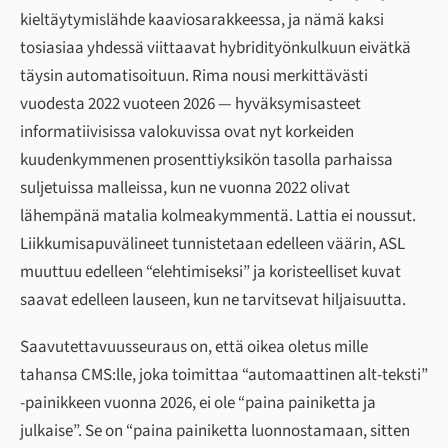
kieltäytymislähde kaaviosarakkeessa, ja nämä kaksi
tosiasiaa yhdessä viittaavat hybridityönkulkuun eivätkä
täysin automatisoituun. Rima nousi merkittävästi
vuodesta 2022 vuoteen 2026 — hyväksymisasteet
informatiivisissa valokuvissa ovat nyt korkeiden
kuudenkymmenen prosenttiyksikön tasolla parhaissa
suljetuissa malleissa, kun ne vuonna 2022 olivat
lähempänä matalia kolmeakymmentä. Lattia ei noussut.
Liikkumisapuvälineet tunnistetaan edelleen väärin, ASL
muuttuu edelleen “elehtimiseksi” ja koristeelliset kuvat
saavat edelleen lauseen, kun ne tarvitsevat hiljaisuutta.
Saavutettavuusseuraus on, että oikea oletus mille
tahansa CMS:lle, joka toimittaa “automaattinen alt-teksti”
-painikkeen vuonna 2026, ei ole “paina painiketta ja
julkaise”. Se on “paina painiketta luonnostamaan, sitten