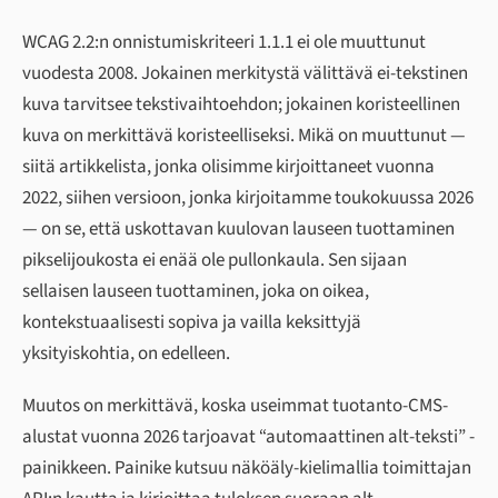
WCAG 2.2:n onnistumiskriteeri 1.1.1 ei ole muuttunut
vuodesta 2008. Jokainen merkitystä välittävä ei-tekstinen
kuva tarvitsee tekstivaihtoehdon; jokainen koristeellinen
kuva on merkittävä koristeelliseksi. Mikä on muuttunut —
siitä artikkelista, jonka olisimme kirjoittaneet vuonna
2022, siihen versioon, jonka kirjoitamme toukokuussa 2026
— on se, että uskottavan kuulovan lauseen tuottaminen
pikselijoukosta ei enää ole pullonkaula. Sen sijaan
sellaisen lauseen tuottaminen, joka on oikea,
kontekstuaalisesti sopiva ja vailla keksittyjä
yksityiskohtia, on edelleen.
Muutos on merkittävä, koska useimmat tuotanto-CMS-
alustat vuonna 2026 tarjoavat “automaattinen alt-teksti” -
painikkeen. Painike kutsuu näköäly-kielimallia toimittajan