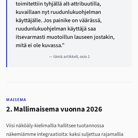
toimitettiin tyhjällä alt-attribuutilla,
kuvaillaan nyt ruudunlukuohjelman
käyttäjälle. Jos painike on väärässä,
ruudunlukuohjelman käyttäjä saa
itsevarmasti muotoillun lauseen jostakin,
mitä ei ole kuvassa.”
— tämä artikkeli, osio 1
MAISEMA
2. Mallimaisema vuonna 2026
Viisi näköäly-kielimallia hallitsee tuotannossa
näkemiämme integraatioita: kaksi suljettua rajamallia