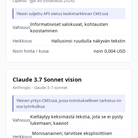
OpenAI · gpt-4o (toukokuu 2026)
Yleisin suljettu API-oletus keskimarkkinan CMS:ssä
Informatiiviset valokuvat, kohtausten
Vahvuus
koostaminen
Heikkous
Hallusinoi ruudulla näkyvän tekstin
Noin hinta / kuva
noin 0,004 USD
Claude 3.7 Sonnet vision
Anthropic · claude-3-7-sonnet
Yleinen yritys-CMS:ssä, jossa toimituksellinen tarkistus on
osa työnkulkua
Kieltäytyy keksimästä tekstiä, jota se ei pysty
Vahvuus
lukemaan; kaaviot
Monisanainen; tarvitsee eksplisiittisen
Heikkous