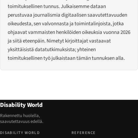
toimituksellinen tunnus. Julkaisemme dataan
perustuvaa journalismia digitaalisen saavutettavuuden
oikeudesta, sen valvonnasta ja toimintalinjoista, jotka
ohjaavat vammaisten henkilöiden oikeuksia vuonna 2026
ja siitä eteenpäin. Nimetyt kirjoittajat vastaavat
yksittäisistä datatutkimuksista; yhteinen
toimituksellinen työ julkaistaan tämän tunnuksen alla.
Disability World
Rakennettu huolella,
saavutettavuus edellä.
DISABILITY WORLD
REFERENCE