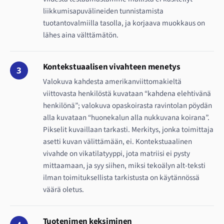
liikkumisapuvälineiden tunnistamista
tuotantovalmiilla tasolla, ja korjaava muokkaus on
lähes aina välttämätön.
Kontekstuaalisen vivahteen menetys
3
Valokuva kahdesta amerikanviittomakieltä
viittovasta henkilöstä kuvataan “kahdena elehtivänä
henkilönä”; valokuva opaskoirasta ravintolan pöydän
alla kuvataan “huonekalun alla nukkuvana koirana”.
Pikselit kuvaillaan tarkasti. Merkitys, jonka toimittaja
asetti kuvan välittämään, ei. Kontekstuaalinen
vivahde on vikatilatyyppi, jota matriisi ei pysty
mittaamaan, ja syy siihen, miksi tekoälyn alt-teksti
ilman toimituksellista tarkistusta on käytännössä
väärä oletus.
Tuotenimen keksiminen