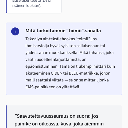
lauserakenteesta (DW:n
sisäinen luokitin).
Mitä tarkoitamme “toimii”-sanalla
i
Tekoälyn alt-tekstiehdokas “toimii”, jos
ihmisarvioija hyväksyisi sen sellaisenaan tai
yhden sanan muokkauksella. Mikä tahansa, joka
vaatii uudelleenkirjoittamista, on
epäonnistuminen. Tämä on tiukempi mittari kuin
akateeminen CIDEr- tai BLEU-metriikka, johon
malli saattaisi viitata — se on se mittari, jonka
CMS-painikkeen on ylitettävä.
”Saavutettavuusseuraus on suora: jos
painike on oikeassa, kuva, joka aiemmin