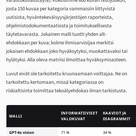
varastokuvaustäyte). Kokosimme 600 kuvan testijoukon,
josta 150 kuvaa per kategoria vammaisiin liittyvistä
uutisista, hyväntekeväisyysjärjestöjen raporteista,
ohjelmistodokumentaatiosta ja toimituksellisesta
täytetavarasta. Jokainen malli tuotti yhden alt-
ehdokkaan per kuva; kolme ihmisarvioijaa merkitsi
jokaisen ehdokkaan joko
hyväksytyksi
,
muokattavaksi
tai
hylätyksi
. Alla oleva matriisi ilmoittaa hyväksymisasteen.
Luvut eivät ole tarkoitettu kruunaamaan voittajaa. Ne on
tarkoitettu kertomaan, missä kategoriassa on
riskialtisinta toimittaa tekoälyehdokas ilman tarkistusta.
INFORMATIIVISET
KAAVIOT JA
MALLI
VALOKUVAT
DIAGRAMMIT
GPT-4o vision
71 %
34 %