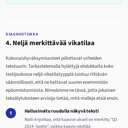
DIAGNOSTIIKKA
4. Neljä merkittävää vikatilaa
Kokonaishyväksymisasteet piilottavat virheiden
tekstuurin. Tarkastelemalla hylättyjä ehdokkaita koko
testijoukossa neljä vikatilatyyppiä toistuu riittävän
säännöllisesti, että ne kattavat suuren enemmistön
epäonnistumisista. Nimeämme ne tässä, jotta jokainen
tekoälytulosteen arvioija tietää, mitä malleja etsiä ensin.
Hallusinoitu ruudulla näkyvä teksti
1
Malli kirjoittaa, että kaavion akseli on merkitty “Q3
2024 -tuotto”, vaikka kaavio näyttää