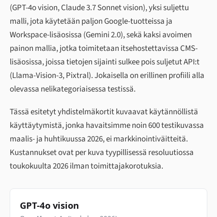
(GPT-4o vision, Claude 3.7 Sonnet vision), yksi suljettu
malli, jota käytetään paljon Google-tuotteissa ja
Workspace-lisäosissa (Gemini 2.0), sekä kaksi avoimen
painon mallia, jotka toimitetaan itsehostettavissa CMS-
lisäosissa, joissa tietojen sijainti sulkee pois suljetut API:t
(Llama-Vision-3, Pixtral). Jokaisella on erillinen profiili alla
olevassa nelikategoriaisessa testissä.
Tässä esitetyt yhdistelmäkortit kuvaavat käytännöllistä
käyttäytymistä, jonka havaitsimme noin 600 testikuvassa
maalis- ja huhtikuussa 2026, ei markkinointiväitteitä.
Kustannukset ovat per kuva tyypillisessä resoluutiossa
toukokuulta 2026 ilman toimittajakorotuksia.
GPT-4o vision