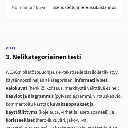
Noin hinta / kuva
itsehostettu inferenssikustannus
VIITE
3. Nelikategoriainen testi
WCAG:n päätöspuuohjaus ei-tekstiselle sisällölle tiivistyy
käytännössä neljään kategoriaan:
informatiiviset
valokuvat
(henkilö, kohtaus, merkitystä välittävä esine);
kaaviot ja diagrammit
(pylväsdiagrammi, virtauskaavio,
kommentoitu kartta);
kuvakaappaukset ja
käyttöliittymä
(kojelauta, virhetila, asetuspaneeli); ja
koristeelliset
(hero-liukuväri, jako-viiva,