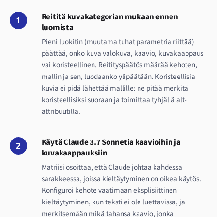
Reititä kuvakategorian mukaan ennen
1
luomista
Pieni luokitin (muutama tuhat parametria riittää)
päättää, onko kuva valokuva, kaavio, kuvakaappaus
vai koristeellinen. Reitityspäätös määrää kehoten,
mallin ja sen, luodaanko ylipäätään. Koristeellisia
kuvia ei pidä lähettää mallille: ne pitää merkitä
koristeellisiksi suoraan ja toimittaa tyhjällä alt-
attribuutilla.
Käytä Claude 3.7 Sonnetia kaavioihin ja
2
kuvakaappauksiin
Matriisi osoittaa, että Claude johtaa kahdessa
sarakkeessa, joissa kieltäytyminen on oikea käytös.
Konfiguroi kehote vaatimaan eksplisiittinen
kieltäytyminen, kun teksti ei ole luettavissa, ja
merkitsemään mikä tahansa kaavio, jonka