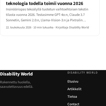
teknologia todella toimii vuonna 2026
Insinööriopas tekoälyllä tuotetun vaihtoehtoisen tekstin
tilasta vuonna 2026. Testasimme GPT-4o:n, Claude 3.7
Sonnetin, Gemini 2.0:n, Llama-Vision-3:n ja Pixtralin
neljässä kuvakategoriassa ja dokumentoimme tarkasti,
22. toukokuuta 2026
·
10 min lukuaika
·
Kirjoittaja Disability World
missä teknologia toimii ja missä se yhä hallusinoi.
DISABILITY WORLD
Disability World
Etusivu
Rakennettu huolella,
saavutettavuus edellä.
Artikkelit
Tietoa
Contact