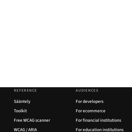
REFERENCE
AUDIENCES
Sääntely
For developers
Toolkit
For ecommerce
Free WCAG scanner
For financial institutions
WCAG / ARIA
For education institutions